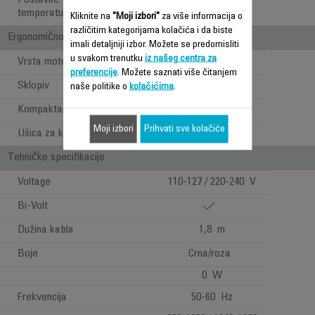
Postavke
2
temperature/brzine
Kliknite na
"Moji izbori"
za više informacija o
različitim kategorijama kolačića i da biste
Ergonomičnost / Udobnost pri upotrebi
imali detaljniji izbor. Možete se predomisliti
u svakom trenutku
iz našeg centra za
Vrsta motora
DC
preferencije
. Možete saznati više čitanjem
Sklopiv
naše politike o
kolačićima
.
Kompaktan
Moji izbori
Prihvati sve kolačiće
Ušica za kačenje
Tehničke specifikacije
Voltage
110-127 / 220-240 V
Bi-Volt
Dužina kabla
1,8 m
Boje
Crna/roza
0 W
Frekvencija
50-60 Hz