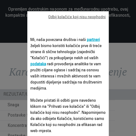
Opremljen dvostrukim naponom za međunarodnu upotrebu, ovaj
kompaktni aparat ne pravi kompromise kada se radi o efikasnosti,
Odbij kolačiće koji nisu neophodni
preciznosti ili snazi.
Mi, naša povezana društva i naši
partneri
željeli bismo koristiti kolačiće prve ili treće
strane ili slične tehnologije (zajednički
"Kolačići") za prikupljanje nekih od vaših
podataka
radi provođenja analitike te vam
Karakteristike - Poređenje
pružiti ciljane oglase i sadržaj na osnovu
vaših interesa i mrežnih aktivnosti te vam
dopustiti dijeljenje sadržaja na društvenim
medijima.
REZULTAT/UPOTREBA
Možete pristati ili odbiti gore navedeno
Snaga
1600 W
klikom na "Prihvati sve kolačiće" ili "Odbij
kolačiće koji nisu neophodni". Napominjemo
Postavke temperature
2
da ako odbijete Kolačiće, koristićemo samo
Kolačiće koji su neophodni za efikasan rad
Koncentrator
1
web-mjesta.