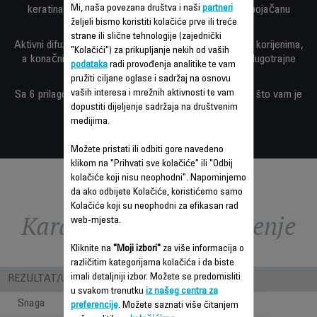
Mi, naša povezana društva i naši
partneri
keratinai arganovog ulja daje glatku, podatnu kosu pojačanu
željeli bismo koristiti kolačiće prve ili treće
blistavim sjajem.
strane ili slične tehnologije (zajednički
Aktivni difuzer definira kovrdže i povećava volumen na korijenima,
"Kolačići") za prikupljanje nekih od vaših
a konačni udar hladnog zraka za završnu obradu za dugotrajne
podataka
radi provođenja analitike te vam
rezultate.
pružiti ciljane oglase i sadržaj na osnovu
vaših interesa i mrežnih aktivnosti te vam
Sa 6 prilagodljivih postavki, Premium Care Pro ima sve što vam je
dopustiti dijeljenje sadržaja na društvenim
potrebno za kreiranje savršenog izgleda.
medijima.
Možete pristati ili odbiti gore navedeno
klikom na "Prihvati sve kolačiće" ili "Odbij
kolačiće koji nisu neophodni". Napominjemo
da ako odbijete Kolačiće, koristićemo samo
Kolačiće koji su neophodni za efikasan rad
Karakteristike - Poređenje
web-mjesta.
Kliknite na
"Moji izbori"
za više informacija o
različitim kategorijama kolačića i da biste
imali detaljniji izbor. Možete se predomisliti
REZULTAT/UPOTREBA
u svakom trenutku
iz našeg centra za
Snaga
2400
preferencije
. Možete saznati više čitanjem