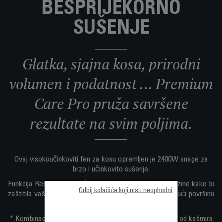
BESPRIJEKORNO
SUŠENJE
Glatka, sjajna kosa, prirodni
volumen i podatnost ... Premium
Care Pro pruža savršene
rezultate na svim poljima.
Ovaj visokoučinkoviti fen za kosu opremljen je 2400W snage za
brzo i učinkovito sušenje.
Funkcija Respect omogućava kontrolu temperature i brzine kako bi
Odbij kolačiće koji nisu neophodni
zaštitila vašu kosu očuvanjem prirodne vlage i održavajući površinu
glatkom.
* Kombinacija ionskog generatora i ekskluzivne obloge od kašmira