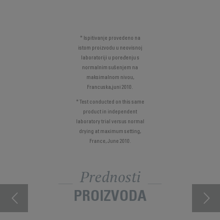
* Ispitivanje provedeno na
istom proizvodu u neovisnoj
laboratoriji u poređenju s
normalnim sušenjem na
maksimalnom nivou,
Francuska,juni 2010.
* Test conducted on this same
product in independent
laboratory trial versus normal
drying at maximum setting,
France, June 2010.
Prednosti
PROIZVODA