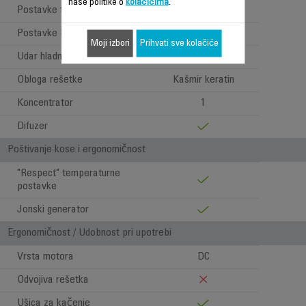
naše politike o
kolačićima
.
Postavke temperature
3
Postavke brzine
2
Moji izbori
Prihvati sve kolačiće
Udar hladnog zraka
Obloga rešetke
Kašmir keratin
Koncentrator
1
Difuzer
Poštivanje kose i ergonomičnost
"Respect" temperaturne
postavke
Jonski generator
Ergonomičnost / Udobnost pri upotrebi
Vrsta motora
DC
Odvojiva rešetka
Ušica za kačenje