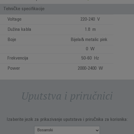
Tehničke specifikacije
Voltage
220-240 V
Dužina kabla
1.8 m
Boje
Bijela& metalic pink
0 W
Frekvencija
50-60 Hz
Power
2000-2400 W
Uputstva i priručnici
Izaberite jezik za prikazivanje uputstava i priručnika za korisnika: