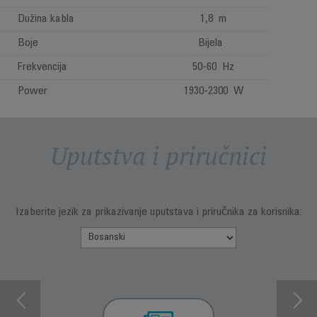
Dužina kabla
1,8 m
Boje
Bijela
Frekvencija
50-60 Hz
Power
1930-2300 W
Uputstva i priručnici
Izaberite jezik za prikazivanje uputstava i priručnika za korisnika: