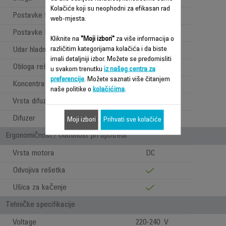
Kolačiće koji su neophodni za efikasan rad
Postavke temperature
3
web-mjesta.
Postavke brzine
2
Kliknite na
"Moji izbori"
za više informacija o
različitim kategorijama kolačića i da biste
Udar hladnog zraka
imali detaljniji izbor. Možete se predomisliti
Obloga rešetke
Keramika
u svakom trenutku
iz našeg centra za
preferencije
. Možete saznati više čitanjem
Koncentrator
1
naše politike o
kolačićima
.
Vrsta difuzera
Statično
Difuzer
Moji izbori
Prihvati sve kolačiće
Ergonomičnost / Udobnost pri upotrebi
Vrsta motora
DC
Odvojiva rešetka
Ušica za kačenje
Tehničke specifikacije
Voltage
220-240 V