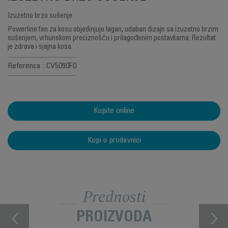
Izuzetno brzo sušenje
Powerline fen za kosu objedinjuje lagan, udaban dizajn sa izuzetno brzim
sušenjem, vrhunskom preciznošću i prilagođenim postavkama. Rezultat
je zdrava i sjajna kosa.
Referenca : CV5090F0
Kupite online
Kupi u prodavnici
Prednosti
PROIZVODA