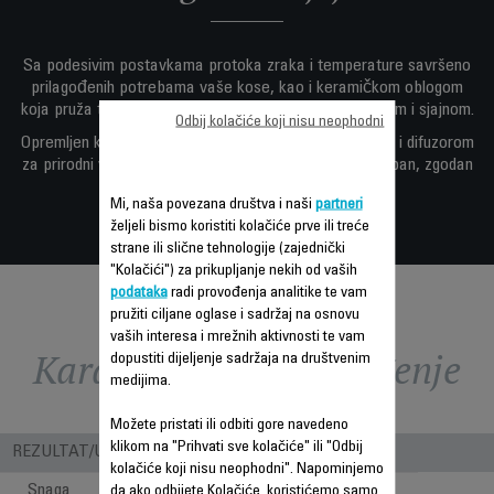
Sa podesivim postavkama protoka zraka i temperature savršeno
prilagođenih potrebama vaše kose, kao i keramičkom oblogom
koja pruža topao idar zraka i kosu ostavlja svilenkastom i sjajnom.
Odbij kolačiće koji nisu neophodni
Opremljen koncentratorom za preciznu završnu obradu i difuzorom
za prirodni volumen kovrdžave kose, Powerline je udoban, zgodan
uzrok prelijepe kose.
Mi, naša povezana društva i naši
partneri
željeli bismo koristiti kolačiće prve ili treće
strane ili slične tehnologije (zajednički
"Kolačići") za prikupljanje nekih od vaših
podataka
radi provođenja analitike te vam
pružiti ciljane oglase i sadržaj na osnovu
vaših interesa i mrežnih aktivnosti te vam
Karakteristike - Poređenje
dopustiti dijeljenje sadržaja na društvenim
medijima.
Možete pristati ili odbiti gore navedeno
klikom na "Prihvati sve kolačiće" ili "Odbij
REZULTAT/UPOTREBA
kolačiće koji nisu neophodni". Napominjemo
Snaga
2300
da ako odbijete Kolačiće, koristićemo samo