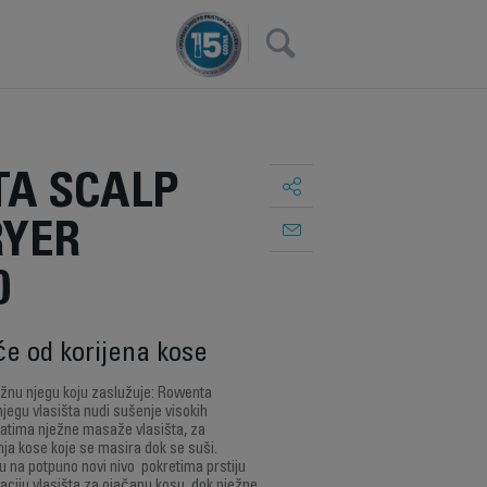
×
A SCALP
RYER
0
će od korijena kose
ježnu njegu koju zaslužuje: Rowenta
jegu vlasišta nudi sušenje visokih
atima nježne masaže vlasišta, za
a kose koje se masira dok se suši.
nu na potpuno novi nivo pokretima prstiju