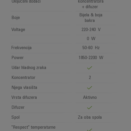
Uključeni dodaci
koncentratora
+ difuzer
Bijela & boja
Boje
bakra
Voltage
220-240 V
0 W
Frekvencija
50-60 Hz
Power
1850-2200 W
Udar hladnog zraka
Koncentrator
2
Njega vlasišta
Vrsta difuzera
Aktivno
Difuzer
Spol
Za oba spola
"Respect" temperaturne