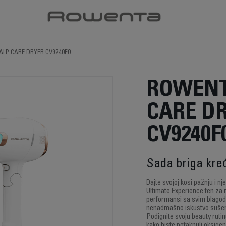
ALP CARE DRYER CV9240F0
ROWENT
CARE D
CV9240F
Sada briga kre
Dajte svojoj kosi pažnju i n
Ultimate Experience fen za n
performansi sa svim blagod
nenadmašno iskustvo sušenj
Podignite svoju beauty ruti