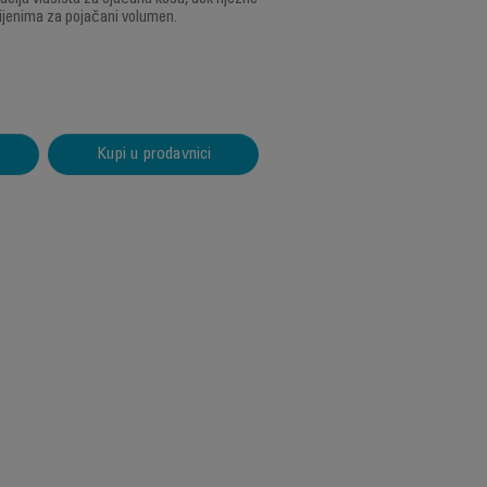
aciju vlasišta za ojačanu kosu, dok nježne
rijenima za pojačani volumen.
Kupi u prodavnici