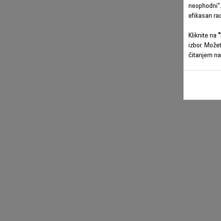
neophodni".
efikasan ra
Kliknite na
"
izbor. Može
čitanjem na