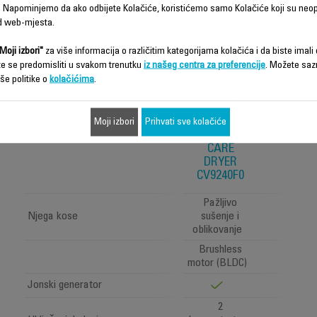
 Napominjemo da ako odbijete Kolačiće, koristićemo samo Kolačiće koji su neo
d web-mjesta.
Moji izbori"
za više informacija o različitim kategorijama kolačića i da biste imali d
te se predomisliti u svakom trenutku
iz našeg centra za preferencije
. Možete saz
še politike o
kolačićima
.
Moji izbori
Prihvati sve kolačiće
SCALP
CARE
DRYER
CV9240F0
Pažljivo
Njega kose
sušenje i
oblikovanje
Brushless
motor (BLDC)
Jonski generator
2