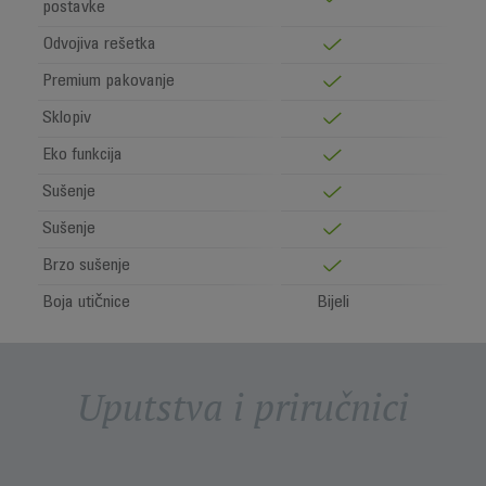
postavke
Odvojiva rešetka
Premium pakovanje
Sklopiv
Eko funkcija
Sušenje
Sušenje
Brzo sušenje
Boja utičnice
Bijeli
Uputstva i priručnici