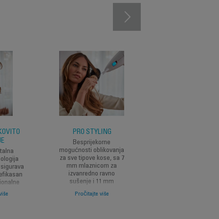
KOVITO
PRO STYLING
SJAJ I NJEGA KOS
JE
Besprijekorne
Postavka Napredn
mogućnosti oblikovanja
njege njeguje zdrav
talna
za sve tipove kose, sa 7
kosu sa ultimativni
ologija
mm mlaznicom za
sjajem, dok Ionic
osigurava
izvanredno ravno
Booster tehnologija
 efikasan
sušenje i 11 mm
smanjuje statički
sionalne
mlaznicom za
elektricitet i kovrdžan
dobnosti
više
Pročitajte više
Pročitajte više
glamurozno sušenje
za glatku kosu pojač
ma.
fenom.
blistavim sjajem.