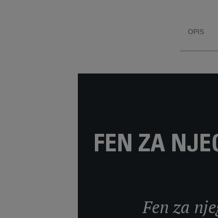
OPIS
FEN ZA NJE
Fen za nje