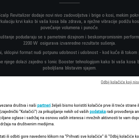
alp Revitalizer dodaje novi nivo zadovoljstva i brige o kosi, mekim pokr
kulaciju krvi kako bi vaša kosa bila zdrava, a nježne vibracije podižu kos
povećanje volumena i punoće.
uštanje podudaraju se s pametnim dizajnom i beskompromisnim perfor
2200 W osigurava izvanredne rezultate sušenja.
, sklopivi format nudi potpunu udobnost i udobnost - kod kuće ili tokom 
njege dolazi zajedno s Ionic Booster tehnologijom kako bi vaša kosa bi
poboljšana blistavim sjajem.
Odbij kolačiće koji ni
vezana društva i naši
partneri
željeli bismo koristiti kolačiće prve ili treće strane i
(zajednički "Kolačići") za prikupljanje nekih od vaših
podataka
radi provođenja ana
ciljane oglase i sadržaj na osnovu vaših interesa i mrežnih aktivnosti te vam dopu
sadržaja na društvenim medijima.
Karakteristike - Poređenje
ati ili odbiti gore navedeno klikom na "Prihvati sve kolačiće" ili "Odbij kolačiće ko