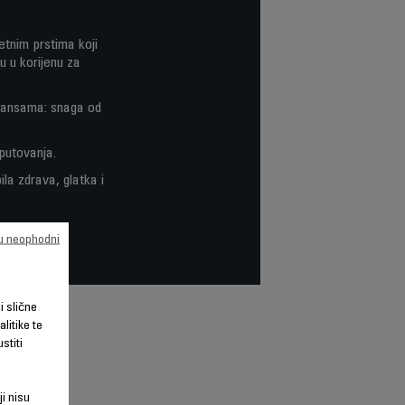
etnim prstima koji
u u korijenu za
mansama: snaga od
putovanja.
la zdrava, glatka i
su neophodni
li slične
litike te
stiti
ji nisu