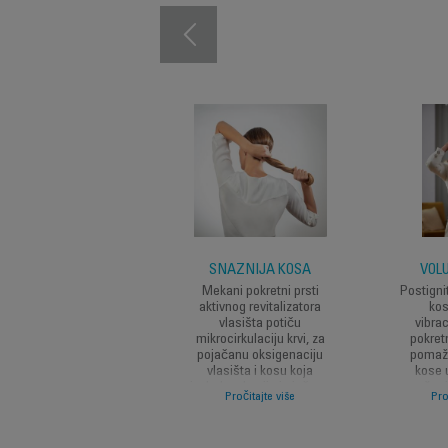
SNAŽNIJA KOSA
VOL
Mekani pokretni prsti
Postign
aktivnog revitalizatora
kos
vlasišta potiču
vibra
mikrocirkulaciju krvi, za
pokretn
pojačanu oksigenaciju
pomažu
vlasišta i kosu koja
kose u
izgleda zdravije i ojačana
sušenj
Pročitajte više
Pro
iz korijena.
volumen i