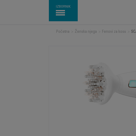
IZBORNIK
Početna
>
Ženska njega
>
Fenovi za kosu
>
SC