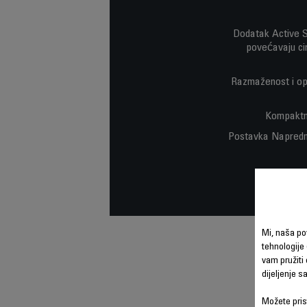
Dodatak Active Sc
povećavaju cir
Razmaženost i op
Kompaktni
Postavka Napredne 
Mi, naša po
tehnologije 
vam pružiti 
dijeljenje 
Možete prist