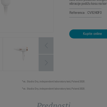
kako biste potaknuli oksigen
vibracije podižu kosu na ko
Referenca : CV9240F0
Kupite online
*vs. Studio Dry, independent laboratory test, Poland 2020.
*vs. Studio Dry, independent laboratory test, Poland 2020.
Prednosti