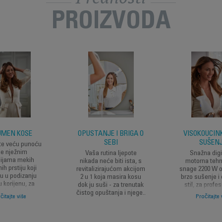
PROIZVODA
UMEN KOSE
OPUŠTANJE I BRIGA O
VISOKOUCIN
SEBI
SUŠEN
ite veću punoću
e nježnim
Vaša rutina ljepote
Snažna digi
cijama mekih
nikada neće biti ista, s
motorna tehn
ih prstiju koji
revitalizirajućom akcijom
snage 2200 W 
 u podizanju
2 u 1 koja masira kosu
brzo sušenje i
 korijenu, za
dok ju suši - za trenutak
stil, za profe
e koje dodaje
čistog opuštanja i njege..
rezultate iz u
čitajte više
Pročitajte 
 vitalnost vasoj
vašeg do
kosi.