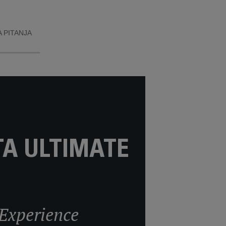
 PITANJA
TA ULTIMATE
 Experience