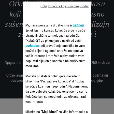
Otkrijte Tiny, novi fen za kosu
Odbij kolačiće koji nisu neophodni
koji kombinuje visokoefikasno
sušenje i ultra-kompaktni dizajn
Mi, naša povezana društva i naši
partneri
željeli bismo koristiti kolačiće prve ili treće
za izuzetno stilizovanje i
strane ili slične tehnologije (zajednički
"Kolačići") za prikupljanje nekih od vaših
udobnost.
podataka
radi provođenja analitike te vam
pružiti ciljane oglase i sadržaj na osnovu
vaših interesa i mrežnih aktivnosti te vam
dopustiti dijeljenje sadržaja na društvenim
Njegov motor velike brzine isporučuje protok zraka do 250 km/h za
medijima.
precizno i ​​efikasno stilizovanje.
Ultra-lagani dizajn i jednostavno rukovanje osiguravaju optimalnu
Možete pristati ili odbiti gore navedeno
udobnost za savršeno visokoefikasno stilizovanje bilo gdje.
klikom na "Prihvati sve kolačiće" ili "Odbij
kolačiće koji nisu neophodni". Napominjemo
da ako odbijete Kolačiće, koristićemo samo
Kolačiće koji su neophodni za efikasan rad
web-mjesta.
Kliknite na
"Moji izbori"
za više informacija o