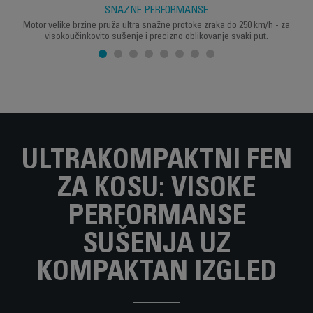
SNAŽNE PERFORMANSE
Motor velike brzine pruža ultra snažne protoke zraka do 250 km/h - za
visokoučinkovito sušenje i precizno oblikovanje svaki put.
ULTRAKOMPAKTNI FEN
ZA KOSU: VISOKE
PERFORMANSE
SUŠENJA UZ
KOMPAKTAN IZGLED