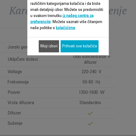
različitim kategorijama kolačića i da biste
Karakteristike - Poređenje
imali detaljniji izbor. Možete se predomisliti
u svakom trenutku
iz našeg centra za
preferencije
. Možete saznati više čitanjem
naše politike o
kolačićima
.
Brushless motor
(BLDC)
Moji izbori
Prihvati sve kolačiće
Jonski generator
Uski koncentrator +
Uključeni dodaci
difuzer
Voltage
220-240 V
Frekvencija
50-60 Hz
Power
1350-1600 W
Vrsta difuzera
Standardno
Difuzer
Sušenje