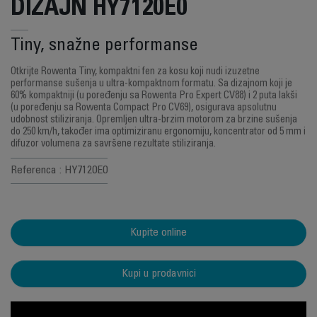
DIZAJN HY7120E0
Tiny, snažne performanse
Otkrijte Rowenta Tiny, kompaktni fen za kosu koji nudi izuzetne
performanse sušenja u ultra-kompaktnom formatu. Sa dizajnom koji je
60% kompaktniji (u poređenju sa Rowenta Pro Expert CV88) i 2 puta lakši
(u poređenju sa Rowenta Compact Pro CV69), osigurava apsolutnu
udobnost stiliziranja. Opremljen ultra-brzim motorom za brzine sušenja
do 250 km/h, također ima optimiziranu ergonomiju, koncentrator od 5 mm i
difuzor volumena za savršene rezultate stiliziranja.
Referenca : HY7120E0
Kupite online
Kupi u prodavnici