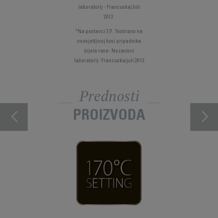
laboratorij - Francuska/Juli
2013
*Na postavci 7/7. Testirano na
neosjetljivoj kosi pripadnika
bijele rase- Nezavisni
laboratorij- Francuska/juli 2013
Prednosti
PROIZVODA