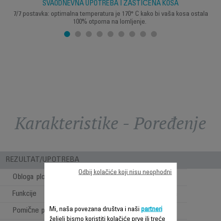
SVAODNEVNA UPOTREBA I ZAŠTIĆENA KOSA
7/7 postavka: optimalna temperatura je 170° C kako bi vaša kosa ostala
100% otporna na lomljenje.
Karakteristike - Poređenje
REZULTAT/UPOTREBA
Odbij kolačiće koji nisu neophodni
Obloga ploča
Kašmir Keratin
Funkcije
Potpuno ravna kosa
Mi, naša povezana društva i naši
partneri
Pomične ploče
željeli bismo koristiti kolačiće prve ili treće