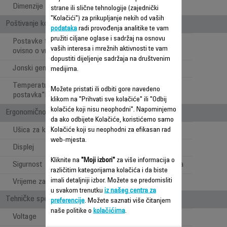
Dimenzije ploča
25 x 90 mm
strane ili slične tehnologije (zajednički
"Kolačići") za prikupljanje nekih od vaših
Poštivanje kose i ergonomičnost
podataka
radi provođenja analitike te vam
pružiti ciljane oglase i sadržaj na osnovu
Postavke temperature
vaših interesa i mrežnih aktivnosti te vam
ovisno o vrsti kose
dopustiti dijeljenje sadržaja na društvenim
Jonski generator
medijima.
Temperaturna
Možete pristati ili odbiti gore navedeno
postavka"Respect" 170°C
klikom na "Prihvati sve kolačiće" ili "Odbij
kolačiće koji nisu neophodni". Napominjemo
Ergonomičnost / Udobnost pri upotrebi
da ako odbijete Kolačiće, koristićemo samo
Ušica za kačenje
Kolačiće koji su neophodni za efikasan rad
web-mjesta.
Displej
LED
Kliknite na
"Moji izbori"
za više informacija o
Sigurnost
Sistem zaključavanja
različitim kategorijama kolačića i da biste
imali detaljniji izbor. Možete se predomisliti
Vrijeme zagrijavanja
30
u svakom trenutku
iz našeg centra za
Tehničke specifikacije
preferencije
. Možete saznati više čitanjem
naše politike o
kolačićima
.
Voltage
110-240 V