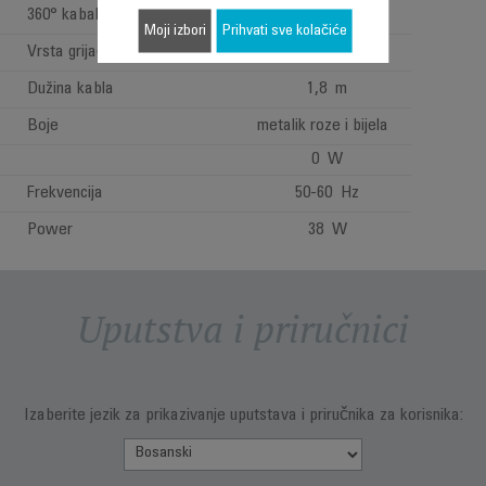
360° kabal
Moji izbori
Prihvati sve kolačiće
Vrsta grijača
Aluminijum
Dužina kabla
1,8 m
Boje
metalik roze i bijela
0 W
Frekvencija
50-60 Hz
Power
38 W
Uputstva i priručnici
Izaberite jezik za prikazivanje uputstava i priručnika za korisnika: