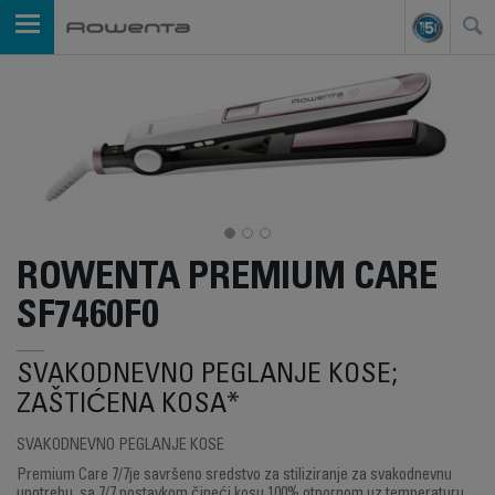
ROWENTA PREMIUM CARE
SF7460F0
SVAKODNEVNO PEGLANJE KOSE;
ZAŠTIĆENA KOSA*
SVAKODNEVNO PEGLANJE KOSE
Premium Care 7/7je savršeno sredstvo za stiliziranje za svakodnevnu
upotrebu, sa 7/7 postavkom čineći kosu 100% otpornom uz temperaturu