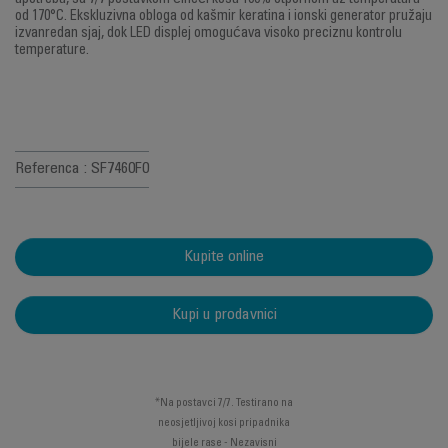
od 170°C. Ekskluzivna obloga od kašmir keratina i ionski generator pružaju
izvanredan sjaj, dok LED displej omogućava visoko preciznu kontrolu
temperature.
Referenca : SF7460F0
Kupite online
Kupi u prodavnici
*Na postavci 7/7. Testirano na
neosjetljivoj kosi pripadnika
bijele rase - Nezavisni