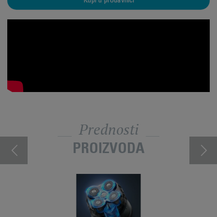
Kupi u prodavnici
Prednosti
PROIZVODA