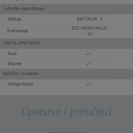
Tehničke specifikacije
Voltage
BATERIJA V
BEZ FREKVENCIJE
Frekvencija
Hz
VRSTA UPOTREBE
Kosa
Brijanje
Bežično i s kablom
Odvojivi kabal
Uputstva i priručnici