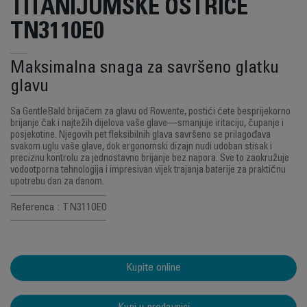
TITANIJUMSKE OŠTRICE
TN3110E0
Maksimalna snaga za savršeno glatku
glavu
Sa GentleBald brijačem za glavu od Rowente, postići ćete besprijekorno
brijanje čak i najtežih dijelova vaše glave—smanjuje iritaciju, čupanje i
posjekotine. Njegovih pet fleksibilnih glava savršeno se prilagođava
svakom uglu vaše glave, dok ergonomski dizajn nudi udoban stisak i
preciznu kontrolu za jednostavno brijanje bez napora. Sve to zaokružuje
vodootporna tehnologija i impresivan vijek trajanja baterije za praktičnu
upotrebu dan za danom.
Referenca : TN3110E0
Kupite online