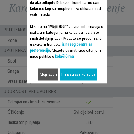
da ako odbijete Kolačiće, koristićemo samo
Karakteristike - Poređenje
Kolačiće koji su neophodni za efikasan rad
web-mjesta.
Kliknite na
"Moji izbori"
za više informacija o
PRECIZNOST
različitim kategorijama kolačića i da biste
imali detaljniji izbor. Možete se predomisliti
Zone
Kosa
u svakom trenutku
iz našeg centra za
UPOTREBA - STILOVI PRI ŠIŠANJU
preferencije
. Možete saznati više čitanjem
naše politike o
kolačićima
.
Spol
Za muškarce
Snaga
Upotreba bez kabla
Moji izbori
Prihvati sve kolačiće
Vrsta baterije
Litijumski joni
UDOBNOST PRI UPOTREBI
Odvojivi nastavak za šišanje
Čišćenje
Svi dijelovi perivi
Indikator punjenja
LED
Odlaganje
Pakovanje