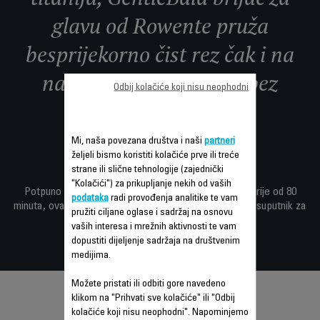
glavu od Rowente pruža
besprijekorno čist rez čak i na
najtežim područjima—bez
Odbij kolačiće koji nisu neophodni
iritacije, povlačenja i
posjekotina.
Mi, naša povezana društva i naši
partneri
željeli bismo koristiti kolačiće prve ili treće
strane ili slične tehnologije (zajednički
"Kolačići") za prikupljanje nekih od vaših
Potpuno vodootporan i s impresivnim trajanjem baterije od 80
podataka
radi provođenja analitike te vam
minuta, ovaj praktični brijač vaš je idealni svakodnevni suputnik za
pružiti ciljane oglase i sadržaj na osnovu
savršeno obrijano vlasište.
vaših interesa i mrežnih aktivnosti te vam
dopustiti dijeljenje sadržaja na društvenim
medijima.
Možete pristati ili odbiti gore navedeno
klikom na "Prihvati sve kolačiće" ili "Odbij
kolačiće koji nisu neophodni". Napominjemo