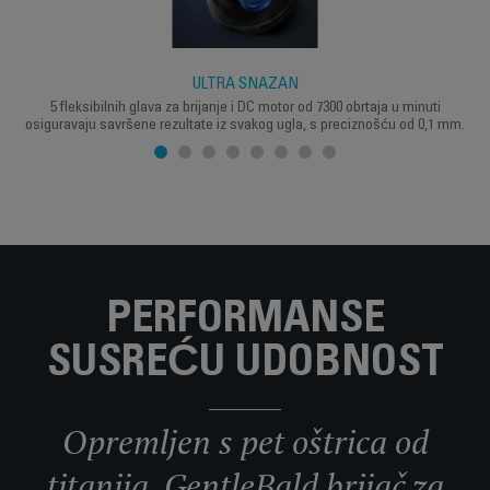
ULTRA SNAŽAN
5 fleksibilnih glava za brijanje i DC motor od 7300 obrtaja u minuti
osiguravaju savršene rezultate iz svakog ugla, s preciznošću od 0,1 mm.
PERFORMANSE
SUSREĆU UDOBNOST
Opremljen s pet oštrica od
titanija, GentleBald brijač za