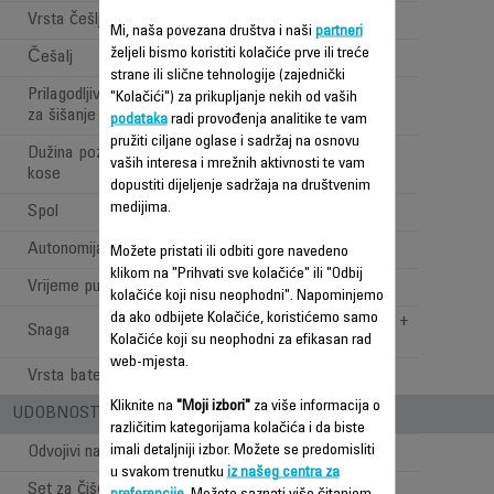
Vrsta češlja za kosu
Prilagodljiv
Mi, naša povezana društva i naši
partneri
željeli bismo koristiti kolačiće prve ili treće
Češalj
2
strane ili slične tehnologije (zajednički
Prilagodljivi raspon pozicija
"Kolačići") za prikupljanje nekih od vaših
1 to 30 mm
za šišanje kose
podataka
radi provođenja analitike te vam
pružiti ciljane oglase i sadržaj na osnovu
Dužina pozicija za šišanje
20
vaših interesa i mrežnih aktivnosti te vam
kose
dopustiti dijeljenje sadržaja na društvenim
medijima.
Spol
Za muškarce
Autonomija
40 min
Možete pristati ili odbiti gore navedeno
klikom na "Prihvati sve kolačiće" ili "Odbij
Vrijeme punjenja
8 h
kolačiće koji nisu neophodni". Napominjemo
da ako odbijete Kolačiće, koristićemo samo
Upotreba bez kabla +
Snaga
Kolačiće koji su neophodni za efikasan rad
upotreba s kablom
web-mjesta.
Vrsta baterije
NiMh
Kliknite na
"Moji izbori"
za više informacija o
UDOBNOST PRI UPOTREBI
različitim kategorijama kolačića i da biste
imali detaljniji izbor. Možete se predomisliti
Odvojivi nastavak za šišanje
u svakom trenutku
iz našeg centra za
Set za čišćenje
Ulje + četka