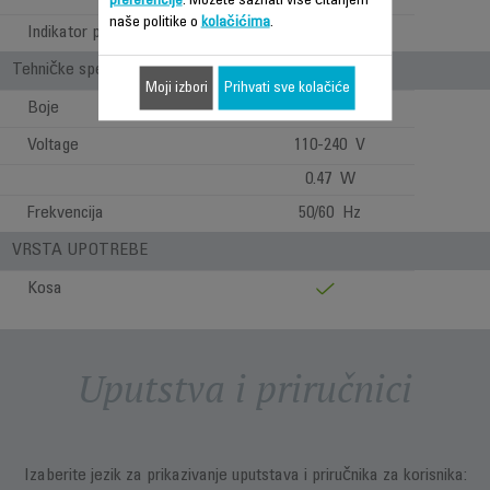
preferencije
. Možete saznati više čitanjem
naše politike o
kolačićima
.
Indikator punjenja
LED
Tehničke specifikacije
Moji izbori
Prihvati sve kolačiće
Boje
White
Voltage
110-240 V
0.47 W
Frekvencija
50/60 Hz
VRSTA UPOTREBE
Kosa
Uputstva i priručnici
Izaberite jezik za prikazivanje uputstava i priručnika za korisnika: