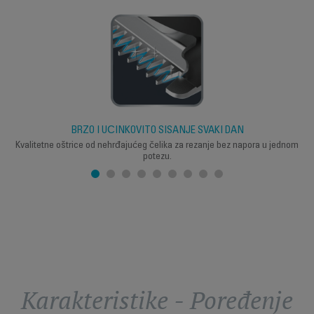
BRZO I UČINKOVITO ŠIŠANJE SVAKI DAN
Kvalitetne oštrice od nehrđajućeg čelika za rezanje bez napora u jednom
potezu.
Karakteristike - Poređenje