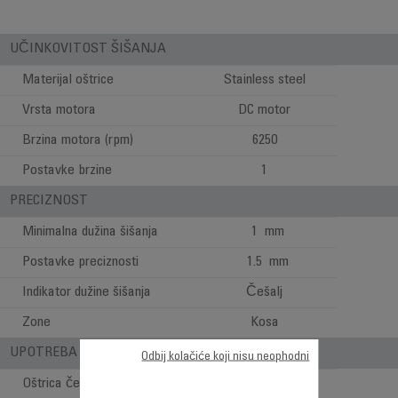
UČINKOVITOST ŠIŠANJA
Materijal oštrice
Stainless steel
Vrsta motora
DC motor
Brzina motora (rpm)
6250
Postavke brzine
1
PRECIZNOST
Minimalna dužina šišanja
1 mm
Postavke preciznosti
1.5 mm
Indikator dužine šišanja
Češalj
Zone
Kosa
UPOTREBA - STILOVI PRI ŠIŠANJU
Odbij kolačiće koji nisu neophodni
Oštrica češlja za kosu