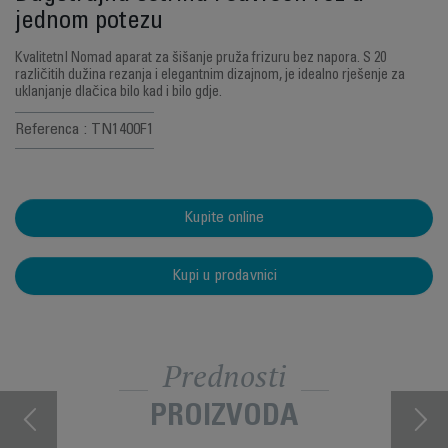
jednom potezu
KvalitetnI Nomad aparat za šišanje pruža frizuru bez napora. S 20
različitih dužina rezanja i elegantnim dizajnom, je idealno rješenje za
uklanjanje dlačica bilo kad i bilo gdje.
Referenca : TN1400F1
Kupite online
Kupi u prodavnici
Prednosti
PROIZVODA