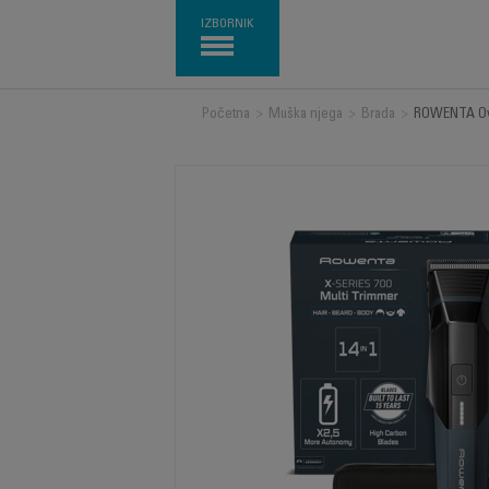
IZBORNIK
Početna
>
Muška njega
>
Brada
>
ROWENTA Ovla