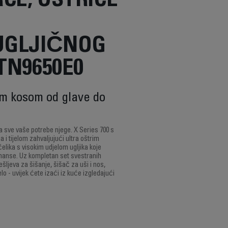
CE, OŠTRICE
UGLJIČNOG
TN9650E0
om kosom od glave do
za sve vaše potrebe njege. X Series 700 s
i tijelom zahvaljujući ultra oštrim
lika s visokim udjelom ugljika koje
rmanse. Uz kompletan set svestranih
šljeva za šišanje, šišač za uši i nos,
ijelo - uvijek ćete izaći iz kuće izgledajući