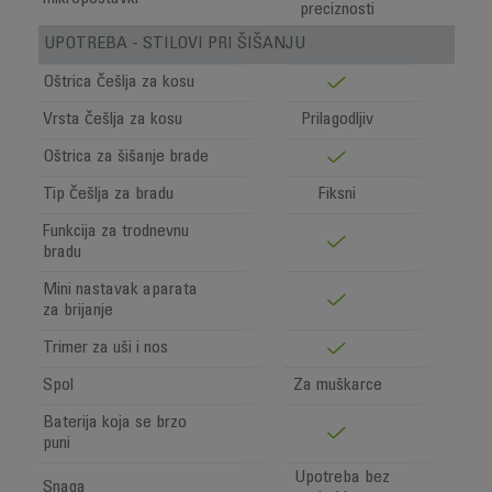
preciznosti
UPOTREBA - STILOVI PRI ŠIŠANJU
Oštrica češlja za kosu
Vrsta češlja za kosu
Prilagodljiv
Oštrica za šišanje brade
Tip češlja za bradu
Fiksni
Funkcija za trodnevnu
bradu
Mini nastavak aparata
za brijanje
Trimer za uši i nos
Spol
Za muškarce
Baterija koja se brzo
puni
Upotreba bez
Snaga