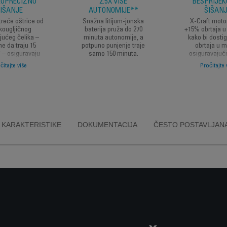
KOPRECIZNO
2.5X VIŠE
BESPRIJE
IŠANJE
AUTONOMIJE**
ŠIŠAN
eće oštrice od
Snažna litijum-jonska
X-Craft moto
kougljičnog
baterija pruža do 270
+15% obrtaja u
jućeg čelika –
minuta autonomije, a
kako bi dosti
ne da traju 15
potpuno punjenje traje
obrtaja u m
 – osiguravaju
samo 150 minuta.
osiguravajući
st i savršen rez
snagu za dosl
čitajte više
Pročitajte 
ednom potezu.
precizne rezult
put.
KARAKTERISTIKE
DOKUMENTACIJA
ČESTO POSTAVLJANA