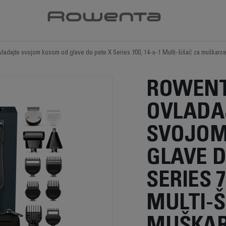
dajte svojom kosom od glave do pete X Series 700, 14-u-1 Multi-šišač za muškarce,
ROWENT
OVLADA
SVOJOM
GLAVE D
SERIES 7
MULTI-Š