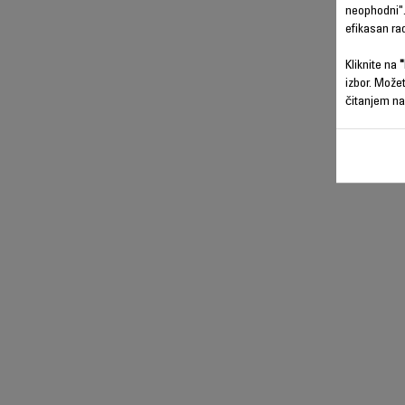
neophodni".
efikasan ra
Kliknite na
"
izbor. Može
čitanjem na