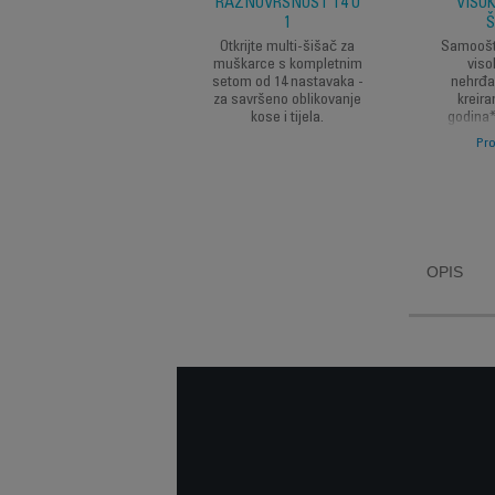
RAZNOVRSNOST 14 U
VISO
1
Š
Otkrijte multi-šišač za
Samooštr
muškarce s kompletnim
viso
setom od 14 nastavaka -
nehrđa
za savršeno oblikovanje
kreira
kose i tijela.
godina*
precizno
Pro
pri j
OPIS