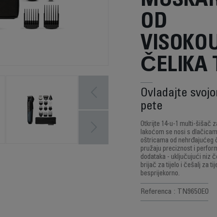
MUŠKAR
OD
VISOKO
ČELIKA 
Ovladajte svoj
pete
Otkrijte 14-u-1 multi-šišač 
lakoćom se nosi s dlačicama 
oštricama od nehrđajućeg če
pružaju preciznost i perfo
dodataka - uključujući niz če
brijač za tijelo i češalj za t
besprijekorno.
Referenca : TN9650E0