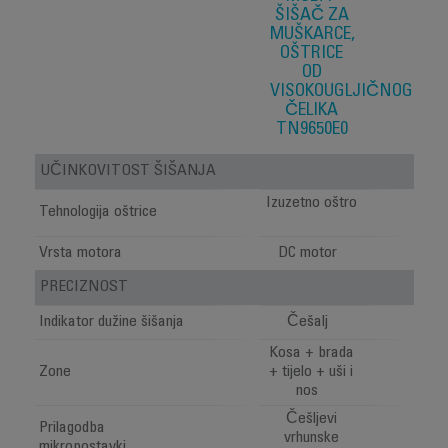
ŠIŠAČ ZA
MUŠKARCE,
OŠTRICE
OD
VISOKOUGLJIČNOG
ČELIKA
TN9650E0
UČINKOVITOST ŠIŠANJA
Izuzetno oštro
Tehnologija oštrice
Vrsta motora
DC motor
PRECIZNOST
Indikator dužine šišanja
Češalj
Kosa + brada
Zone
+ tijelo + uši i
nos
Češljevi
Prilagodba
vrhunske
mikropostavki