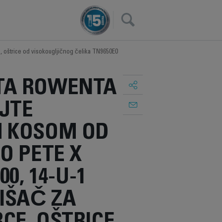
×
 oštrice od visokougljičnog čelika TN9650E0
A ROWENTA
JTE
 KOSOM OD
O PETE X
00, 14-U-1
IŠAČ ZA