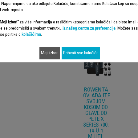
 Napominjemo da ako odbijete Kolačiće, koristićemo samo Kolačiće koji su neo
d web-mjesta.
Karakteristike - Poređenje
Moji izbori"
za više informacija o različitim kategorijama kolačića i da biste imali d
te se predomisliti u svakom trenutku
iz našeg centra za preferencije
. Možete saz
še politike o
kolačićima
.
Moji izbori
Prihvati sve kolačiće
ROWENTA
OVLADAJTE
SVOJOM
KOSOM OD
GLAVE DO
PETE X
SERIES 700,
14-U-1
MULTI-