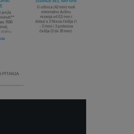
KORNO
ŠIŠANJE BEZ NAPORA
PRECIZNO
JE
OBLIKOVANJE BRA
U-oštrica (42 mm) nudi
minimalnu dužinu
r pruža
T-nož od 32 mm nud
rezanja od 0,5 mm i
 minuti**
minimalnu dužinu
dolazi s 2 fiksna češlja (1
gao 7500
rezanja od 0,5 mm i 
- 2 mm) i 3 podesiva
inuti,
fiksna češlja (1 – 3 –
češlja (3 do 20 mm).
 stalnu
mm).
jedne i
više
ate svaki
 PITANJA