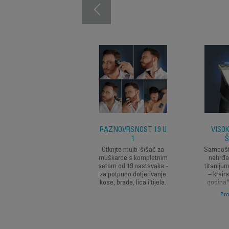
RAZNOVRSNOST 19 U
VISO
1
Š
Otkrijte multi-šišač za
Samooštr
muškarce s kompletnim
nehrđa
setom od 19 nastavaka -
titanij
za potpuno dotjerivanje
– kreir
kose, brade, lica i tijela.
godina*
visoke 
Pro
savrš