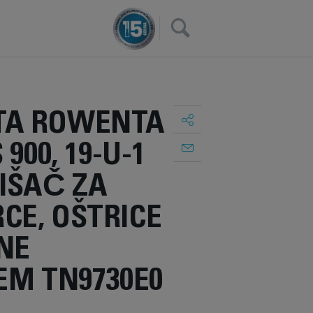
×
A ROWENTA
 900, 19-U-1
IŠAČ ZA
CE, OŠTRICE
NE
EM TN9730E0