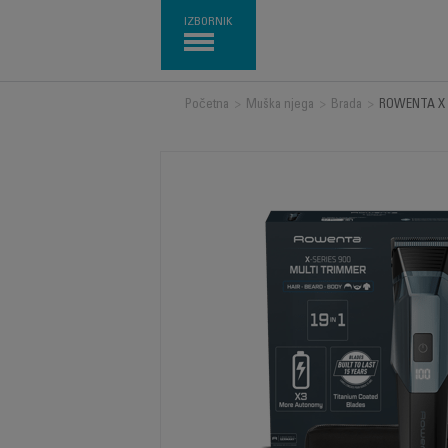
IZBORNIK
Početna
>
Muška njega
>
Brada
>
ROWENTA X Se