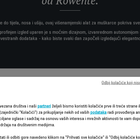
od Rowente.
e do tijela, nosa i ušiju, ovaj višenamjenski alat za muškarce pokriva sv
profinjen izgled uparen je s moćnim dizajnom, izvanrednom autonomijom
svestranih dodataka - kako biste svaki dan započeli izgledajući elegantno
Odbij kolačiće koji ni
Karakteristike - Poređenje
vezana društva i naši
partneri
željeli bismo koristiti kolačiće prve ili treće strane i
(zajednički "Kolačići") za prikupljanje nekih od vaših
podataka
radi provođenja ana
ciljane oglase i sadržaj na osnovu vaših interesa i mrežnih aktivnosti te vam dopu
sadržaja na društvenim medijima.
ati ili odbiti gore navedeno klikom na "Prihvati sve kolačiće" ili "Odbij kolačiće ko