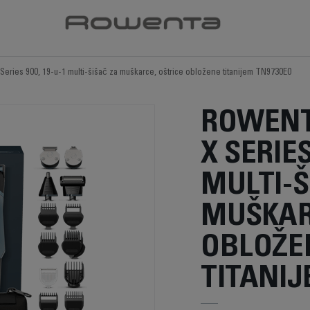
ries 900, 19-u-1 multi-šišač za muškarce, oštrice obložene titanijem TN9730E0
ROWENT
X SERIES
MULTI-Š
MUŠKAR
OBLOŽE
TITANIJ