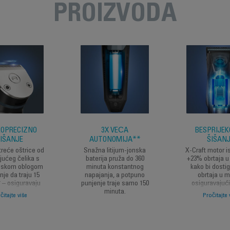
PROIZVODA
KOPRECIZNO
3X VEĆA
BESPRIJE
IŠANJE
AUTONOMIJA**
ŠIŠAN
eće oštrice od
Snažna litijum-jonska
X-Craft motor i
jućeg čelika s
baterija pruža do 360
+23% obrtaja u
umskom oblogom
minuta konstantnog
kako bi dosti
anje da traju 15
napajanja, a potpuno
obrtaja u m
 – osiguravaju
punjenje traje samo 150
osiguravajući
performanse za
minuta.
snagu za dosl
čitajte više
Pročitajte 
eno rezanje.
precizne rezult
put.