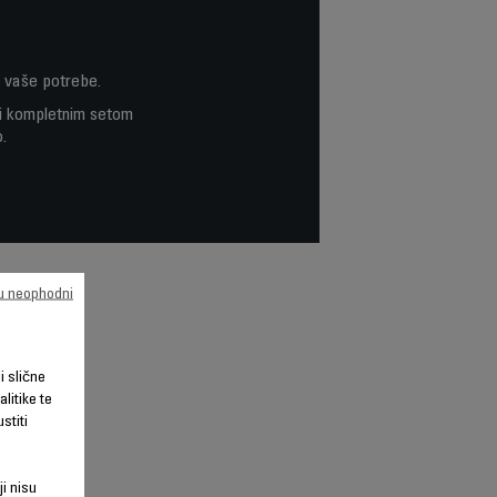
e vaše potrebe.
 i kompletnim setom
.
su neophodni
li slične
litike te
stiti
ji nisu