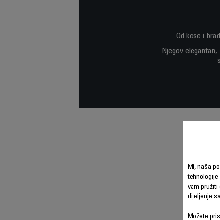
Od kose i brad
Njegov elegantan, 
Mi, naša po
tehnologije 
vam pružiti 
dijeljenje 
Možete prist