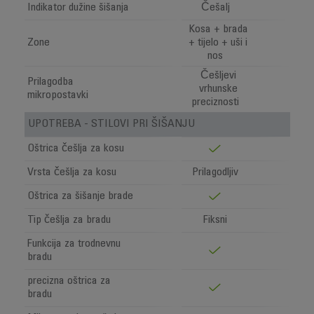
Indikator dužine šišanja
Češalj
Kosa + brada
Zone
+ tijelo + uši i
nos
Češljevi
Prilagodba
vrhunske
mikropostavki
preciznosti
UPOTREBA - STILOVI PRI ŠIŠANJU
Oštrica češlja za kosu
Vrsta češlja za kosu
Prilagodljiv
Oštrica za šišanje brade
Tip češlja za bradu
Fiksni
Funkcija za trodnevnu
bradu
precizna oštrica za
bradu