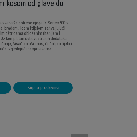
om kosom od glave do
za sve vaše potrebe njege. X Series 900 s
, bradom, licem i tijelom zahvaljujući
tim oštricama obloženim titanijem i
i. Uz kompletan set svestranih dodataka -
šanje, šišač za uši i nos, češalj za tijelo i
 kuće izgledajući besprijekorno.
Kupi u prodavnici