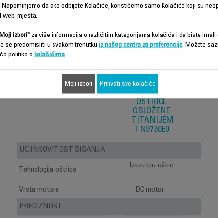
 Napominjemo da ako odbijete Kolačiće, koristićemo samo Kolačiće koji su neo
d web-mjesta.
Moji izbori"
za više informacija o različitim kategorijama kolačića i da biste imali d
te se predomisliti u svakom trenutku
iz našeg centra za preferencije
. Možete saz
ROWENTA
še politike o
kolačićima
.
X SERIES
900, 19-U-1
MULTI-
ŠIŠAČ ZA
Moji izbori
Prihvati sve kolačiće
MUŠKARCE,
OŠTRICE
OBLOŽENE
TITANIJEM
TN9730E0
UČINKOVITOST ŠIŠANJA
Izuzetno oštro
Tehnologija oštrice
Vrsta motora
DC motor
PRECIZNOST