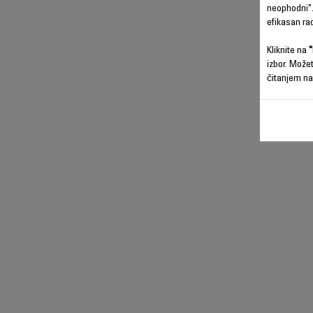
neophodni".
efikasan ra
Kliknite na
"
izbor. Može
čitanjem na