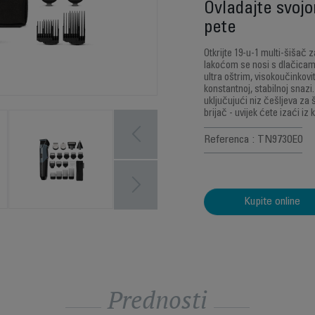
Ovladajte svoj
pete
Otkrijte 19-u-1 multi-šišač 
lakoćom se nosi s dlačicama
ultra oštrim, visokoučinkovi
konstantnoj, stabilnoj snaz
uključujući niz češljeva za ši
brijač - uvijek ćete izaći iz
Referenca : TN9730E0
Kupite online
Prednosti