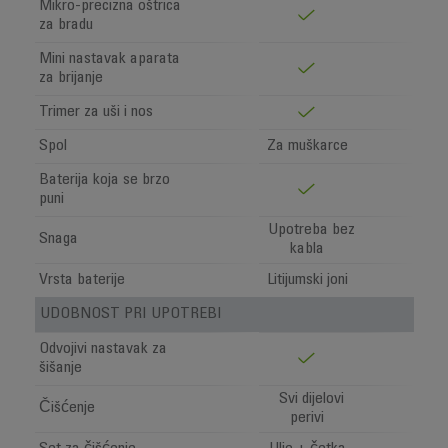
Mikro-precizna oštrica
za bradu
Mini nastavak aparata
za brijanje
Trimer za uši i nos
Spol
Za muškarce
Baterija koja se brzo
puni
Upotreba bez
Snaga
kabla
Vrsta baterije
Litijumski joni
UDOBNOST PRI UPOTREBI
Odvojivi nastavak za
šišanje
Svi dijelovi
Čišćenje
perivi