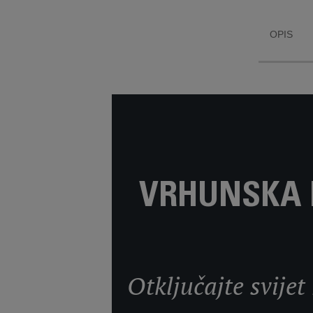
OPIS
VRHUNSKA 
Otključajte svije