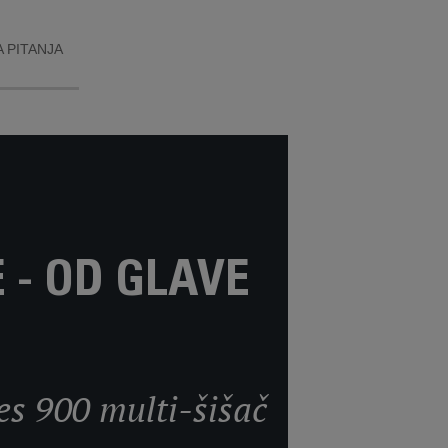
 PITANJA
- OD GLAVE
es 900 multi-šišač