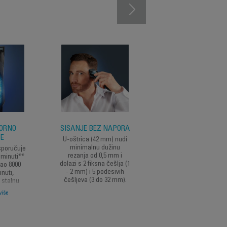
KORNO
ŠIŠANJE BEZ NAPORA
PRECIZNO
JE
OBLIKOVANJE BRA
U-oštrica (42 mm) nudi
minimalnu dužinu
sporučuje
T-nož (32 mm) pruž
rezanja od 0,5 mm i
 minuti**
visokoprecizne rezult
dolazi s 2 fiksna češlja (1
gao 8000
s minimalnom dužin
- 2 mm) i 5 podesivih
inuti,
rezanja od 0,5 mm i 
češljeva (3 do 32 mm).
 stalnu
fiksnih češljeva (1 - 2 
jedne i
- 4 - 5 mm).
više
ate svaki