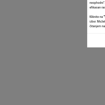
neophodni".
efikasan ra
Kliknite na
"
izbor. Može
čitanjem na