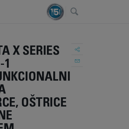
×
A X SERIES
U-1
UNKCIONALNI
A
CE, OŠTRICE
NE