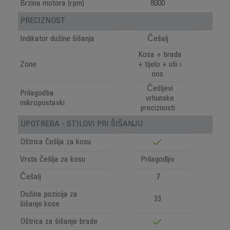
Brzina motora (rpm)
8000
PRECIZNOST
Indikator dužine šišanja
Češalj
Kosa + brada
Zone
+ tijelo + uši i
nos
Češljevi
Prilagodba
vrhunske
mikropostavki
preciznosti
UPOTREBA - STILOVI PRI ŠIŠANJU
Oštrica češlja za kosu
Vrsta češlja za kosu
Prilagodljiv
Češalj
7
Dužina pozicija za
33
šišanje kose
Oštrica za šišanje brade