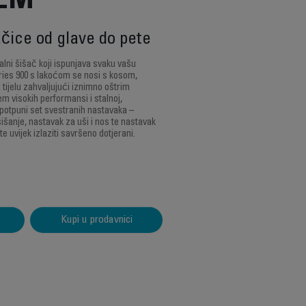
JEM
čice od glave do pete
nalni šišač koji ispunjava svaku vašu
ries 900 s lakoćom se nosi s kosom,
 tijelu zahvaljujući iznimno oštrim
m visokih performansi i stalnoj,
potpuni set svestranih nastavaka –
šišanje, nastavak za uši i nos te nastavak
ete uvijek izlaziti savršeno dotjerani.
Kupi u prodavnici