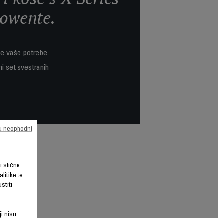
Rowente.
ve vaše potrebe.
ni set svestranih
su neophodni
li slične
litike te
stiti
ji nisu