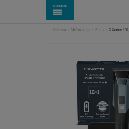
IZBORNIK
Početna
>
Muška njega
>
Brada
>
X Series 900,