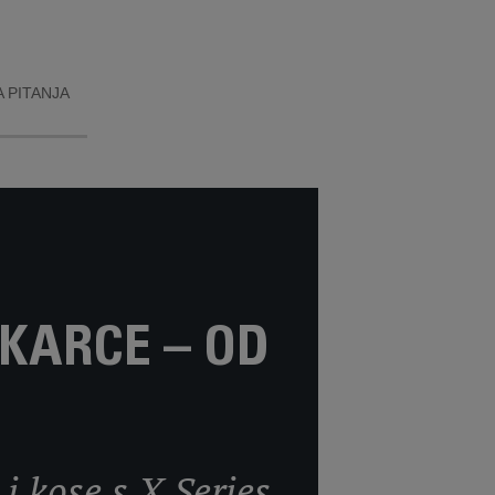
 PITANJA
KARCE – OD
i kose s X Series