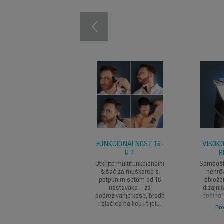
FUNKCIONALNOST 16-
VISOK
U-1
R
Otkrijte multifunkcionalni
Samooštr
šišač za muškarce s
nehrđ
potpunim setom od 16
oblože
nastavaka – za
dizajnir
podrezivanje kose, brade
godina*
i dlačica na licu i tijelu.
visoku 
Pro
savrš