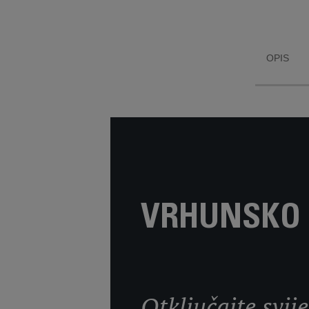
OPIS
VRHUNSKO 
Otključajte svij