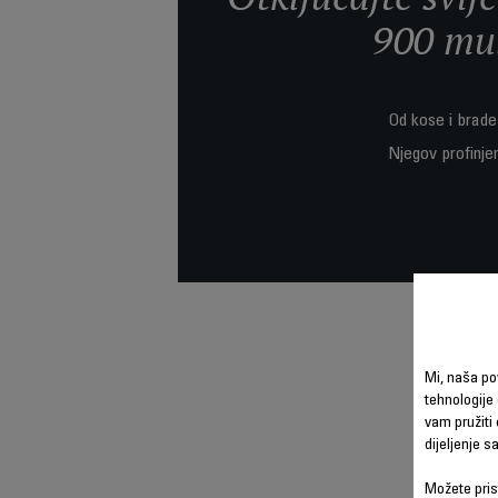
900 mul
Od kose i brade
Njegov profinjen
Mi, naša po
tehnologije 
vam pružiti 
dijeljenje 
Možete prist