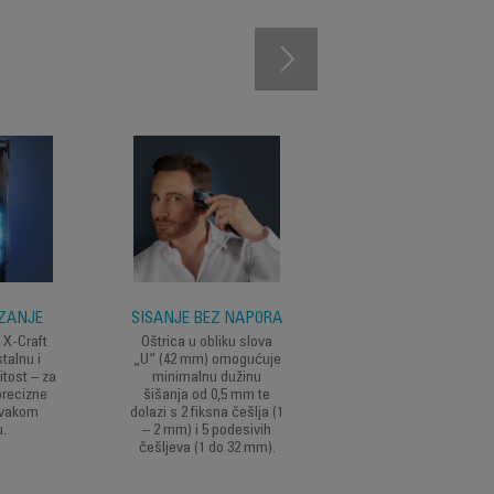
ZANJE
ŠIŠANJE BEZ NAPORA
PRECIZNO ŠIŠANJ
BRADE
, X-Craft
Oštrica u obliku slova
talnu i
„U“ (42 mm) omogućuje
Oštrica u obliku slov
tost – za
minimalnu dužinu
„T“ (32 mm) pruža
precizne
šišanja od 0,5 mm te
visokoprecizne rezult
svakom
dolazi s 2 fiksna češlja (1
s minimalnom dužin
u.
– 2 mm) i 5 podesivih
šišanja od 0,5 mm te
češljeva (1 do 32 mm).
fiksna češlja (1 – 3 –
Pročitajte više
mm).