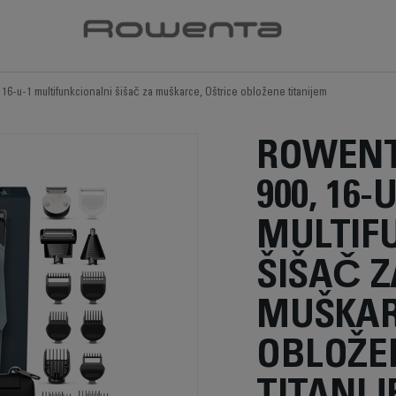
 16-u-1 multifunkcionalni šišač za muškarce, Oštrice obložene titanijem
ROWENT
900, 16-
MULTIF
ŠIŠAČ Z
MUŠKAR
OBLOŽE