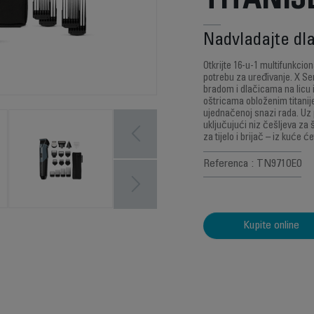
TITANI
Nadvladajte dla
Otkrijte 16-u-1 multifunkcio
potrebu za uređivanje. X Se
bradom i dlačicama na licu i
oštricama obloženim titanije
ujednačenoj snazi rada. Uz 
uključujući niz češljeva za 
za tijelo i brijač – iz kuće ć
Referenca : TN9710E0
Kupite online