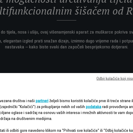
tifunkcionalnim šišačem od 
 do tijela, nosa i ušiju, ovaj višenamjenski aparat za muškarce pokriva s
, elegantan izgled prati snažan dizajn, iznimno dugo vrijeme rada i potpu
nastavaka – kako biste svaki dan započeli besprijekorno dotjerani.
Odbij kolačiće koji ni
vezana društva i naši
partneri
željeli bismo koristiti kolačiće prve ili treće strane i
Karakteristike - Poređenje
(zajednički "Kolačići") za prikupljanje nekih od vaših
podataka
radi provođenja ana
ciljane oglase i sadržaj na osnovu vaših interesa i mrežnih aktivnosti te vam dopu
sadržaja na društvenim medijima.
ati ili odbiti gore navedeno klikom na "Prihvati sve kolačiće" ili "Odbij kolačiće ko