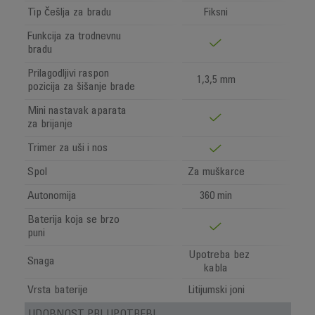
Tip češlja za bradu
Fiksni
Funkcija za trodnevnu
bradu
Prilagodljivi raspon
1,3,5 mm
pozicija za šišanje brade
Mini nastavak aparata
za brijanje
Trimer za uši i nos
Spol
Za muškarce
Autonomija
360 min
Baterija koja se brzo
puni
Upotreba bez
Snaga
kabla
Vrsta baterije
Litijumski joni
UDOBNOST PRI UPOTREBI