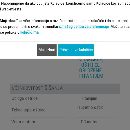
 Napominjemo da ako odbijete Kolačiće, koristićemo samo Kolačiće koji su neo
d web-mjesta.
Moji izbori"
za više informacija o različitim kategorijama kolačića i da biste imali d
te se predomisliti u svakom trenutku
iz našeg centra za preferencije
. Možete saz
še politike o
kolačićima
.
X SERIES
900, 16-U-1
MULTIFUNKCIONALNI
Moji izbori
Prihvati sve kolačiće
ŠIŠAČ ZA
MUŠKARCE,
OŠTRICE
OBLOŽENE
TITANIJEM
UČINKOVITOST ŠIŠANJA
Obloga oštrice
Titanijum
Izuzetno oštro
Tehnologija oštrice
Vrsta motora
DC motor