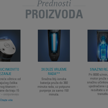
Prednosti
PROIZVODA
OUČINKOVITO
3X DUŽE VRIJEME
SNAŽNO RE
EZANJE
RADA**
Pri 8000 o/min
motor pruža s
eće oštrice od
Snažna litij-ionska
snažnu učinkovi
ajućeg čelika
baterija pruža do 360
ujednačene i 
nog titanom –
minuta rada, uz potpuno
rezultate u 
ane da traju 15
punjenje za samo 150
trenutk
 – osiguravaju
minuta.
učinkovitost za
čitajte više
eno rezanje.