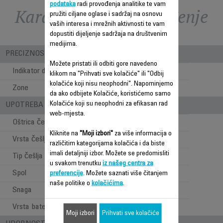
podataka
radi provođenja analitike te vam
Karakteristike - Poređenje
pružiti ciljane oglase i sadržaj na osnovu
vaših interesa i mrežnih aktivnosti te vam
dopustiti dijeljenje sadržaja na društvenim
medijima.
PRECIZNOST
Možete pristati ili odbiti gore navedeno
Indikator dužine šišanja
Češalj
klikom na "Prihvati sve kolačiće" ili "Odbij
kolačiće koji nisu neophodni". Napominjemo
Zone
Kosa+brada
da ako odbijete Kolačiće, koristićemo samo
Kolačiće koji su neophodni za efikasan rad
UPOTREBA - STILOVI PRI ŠIŠANJU
web-mjesta.
Oštrica češlja za kosu
Kliknite na
"Moji izbori"
za više informacija o
Vrsta češlja za kosu
Fiksni
različitim kategorijama kolačića i da biste
imali detaljniji izbor. Možete se predomisliti
Tip češlja za bradu
Fiksni
u svakom trenutku
iz našeg centra za
Spol
Za muškarce
preferencije
. Možete saznati više čitanjem
naše politike o
kolačićima
.
Snaga
Upotreba bez kabla
Vrsta baterije
Litijumski joni
Moji izbori
Prihvati sve kolačiće