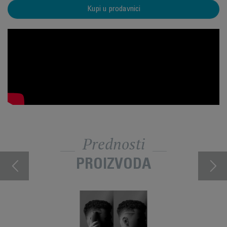
Kupi u prodavnici
Prednosti
PROIZVODA