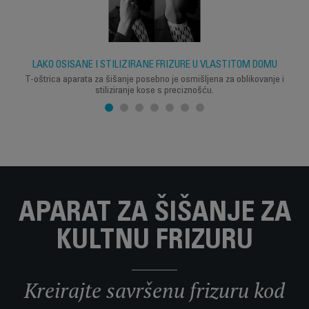
LAKO OŠIŠANE I STILIZIRANE FRIZURE U VLASTITOM DOMU
T-oštrica aparata za šišanje posebno je osmišljena za oblikovanje i
stiliziranje kose s preciznošću.
APARAT ZA ŠIŠANJE ZA
KULTNU FRIZURU
Kreirajte savršenu frizuru kod