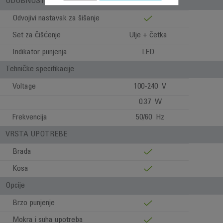
UDOBNOST PRI UPOTREBI
Odvojivi nastavak za šišanje
Set za čišćenje
Ulje + četka
Indikator punjenja
LED
Tehničke specifikacije
Voltage
100-240 V
0.37 W
Frekvencija
50/60 Hz
VRSTA UPOTREBE
Brada
Kosa
Opcije
Brzo punjenje
Mokra i suha upotreba