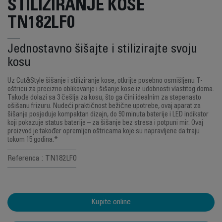
STILIZIRANJE KOSE
TN182LF0
Jednostavno šišajte i stilizirajte svoju
kosu
Uz Cut&Style šišanje i stiliziranje kose, otkrijte posebno osmišljenu T-
oštricu za precizno oblikovanje i šišanje kose iz udobnosti vlastitog doma.
Takođe dolazi sa 3 češlja za kosu, što ga čini idealnim za stepenasto
ošišanu frizuru. Nudeći praktičnost bežične upotrebe, ovaj aparat za
šišanje posjeduje kompaktan dizajn, do 90 minuta baterije i LED indikator
koji pokazuje status baterije – za šišanje bez stresa i potpuni mir. Ovaj
proizvod je također opremljen oštricama koje su napravljene da traju
tokom 15 godina.*
Referenca : TN182LF0
Kupite online