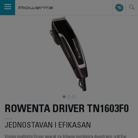
ROWENTA DRIVER TN1603F0
JEDNOSTAVAN I EFIKASAN
Visoko kvalitetni Driver aparat za šišanje kombinira dugotrajni, izdrživi