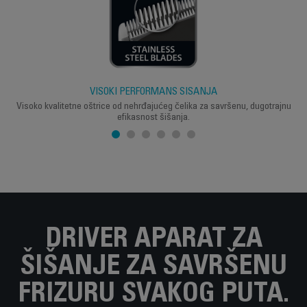
VISOKI PERFORMANS ŠIŠANJA
Visoko kvalitetne oštrice od nehrđajućeg čelika za savršenu, dugotrajnu
efikasnost šišanja.
DRIVER APARAT ZA
ŠIŠANJE ZA SAVRŠENU
FRIZURU SVAKOG PUTA.