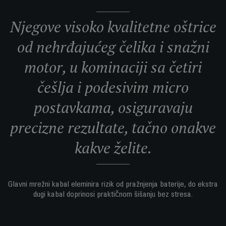
Njegove visoko kvalitetne oštrice
od nehrđajućeg čelika i snažni
motor, u kominaciji sa četiri
češlja i podesivim micro
postavkama, osiguravaju
precizne rezultate, tačno onakve
kakve želite.
Glavni mrežni kabal eleminira rizik od pražnjenja baterije, do ekstra
dugi kabal doprinosi praktičnom šišanju bez stresa.