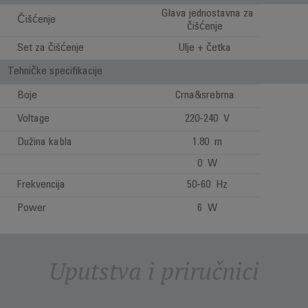
Glava jednostavna za
Čišćenje
čišćenje
Set za čišćenje
Ulje + četka
Tehničke specifikacije
Boje
Crna&srebrna
Voltage
220-240 V
Dužina kabla
1.80 m
0 W
Frekvencija
50-60 Hz
Power
6 W
Uputstva i priručnici