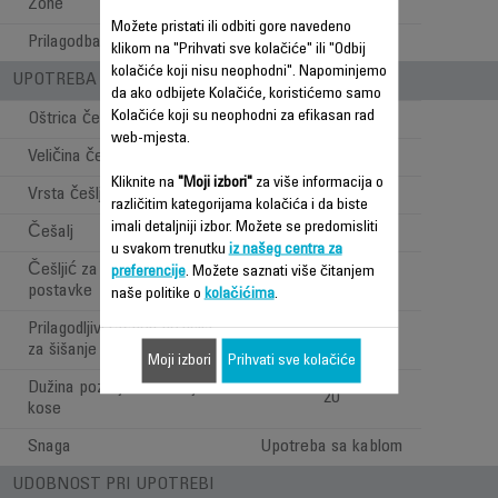
Zone
Kosa
Možete pristati ili odbiti gore navedeno
Prilagodba mikropostavki
Okidač oštrice
klikom na "Prihvati sve kolačiće" ili "Odbij
kolačiće koji nisu neophodni". Napominjemo
UPOTREBA - STILOVI PRI ŠIŠANJU
da ako odbijete Kolačiće, koristićemo samo
Kolačiće koji su neophodni za efikasan rad
Oštrica češlja za kosu
web-mjesta.
Veličina češlja za kosu
42 mm
Kliknite na
"Moji izbori"
za više informacija o
Vrsta češlja za kosu
Fiksni
različitim kategorijama kolačića i da biste
imali detaljniji izbor. Možete se predomisliti
Češalj
4
u svakom trenutku
iz našeg centra za
Češljić za kosu- precizne
preferencije
. Možete saznati više čitanjem
3 mm
postavke
naše politike o
kolačićima
.
Prilagodljivi raspon pozicija
1-14 mm
za šišanje kose
Moji izbori
Prihvati sve kolačiće
Dužina pozicija za šišanje
20
kose
Snaga
Upotreba sa kablom
UDOBNOST PRI UPOTREBI