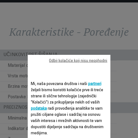
Karakteristike - Poređenje
UČINKOVITOST ŠIŠANJA
Odbij kolačiće koji nisu neophodni
Materijal oštrice
Nehrđajući čelik
Vrsta motora
AC Motor
Mi, naša povezana društva i naši
partneri
Brzina motora (rpm)
3000
željeli bismo koristiti kolačiće prve ili treće
strane ili slične tehnologije (zajednički
Postavke brzine
1
"Kolačići") za prikupljanje nekih od vaših
PRECIZNOST
podataka
radi provođenja analitike te vam
pružiti ciljane oglase i sadržaj na osnovu
Minimalna dužina šišanja
1 mm
vaših interesa i mrežnih aktivnosti te vam
dopustiti dijeljenje sadržaja na društvenim
Indikator dužine šišanja
Češalj
medijima.