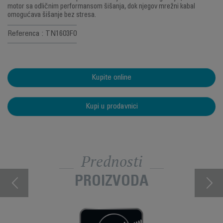
motor sa odličnim performansom šišanja, dok njegov mrežni kabal
omogućava šišanje bez stresa.
Referenca : TN1603F0
Kupite online
Kupi u prodavnici
Prednosti
PROIZVODA