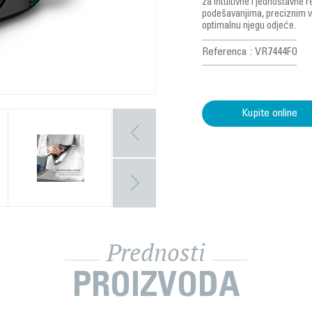
za intuitivne i jednostavne 
podešavanjima, preciznim v
optimalnu njegu odjeće.
Referenca : VR7444F0
Kupite online
Prednosti
PROIZVODA