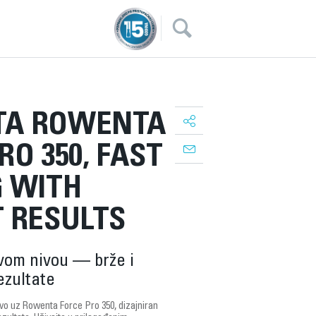
×
A ROWENTA
RO 350, FAST
G WITH
 RESULTS
vom nivou — brže i
ezultate
ivo uz Rowenta Force Pro 350, dizajniran