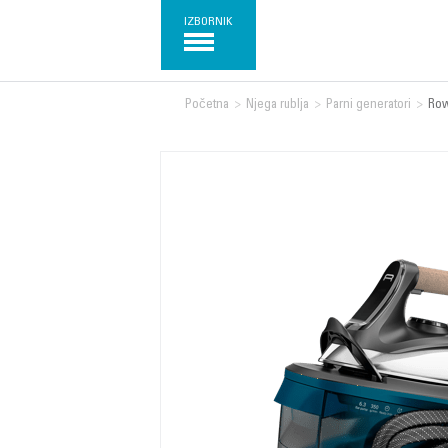
IZBORNIK
Početna
>
Njega rublja
>
Parni generatori
>
Row