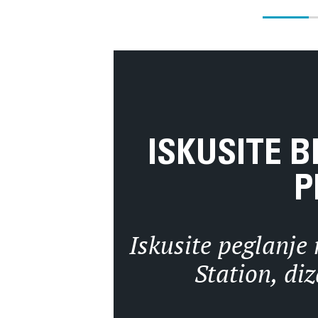
ISKUSITE B
P
Iskusite peglanje
Station, di