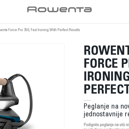
enta Force Pro 350, Fast Ironing With Perfect Results
ROWENT
FORCE P
IRONIN
PERFECT
Peglanje na no
jednostavnije r
Podignite peglanje na viši n