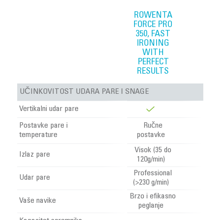
ROWENTA
FORCE PRO
350, FAST
IRONING
WITH
PERFECT
RESULTS
UČINKOVITOST UDARA PARE I SNAGE
Vertikalni udar pare
Postavke pare i
Ručne
temperature
postavke
Visok (35 do
Izlaz pare
120g/min)
Professional
Udar pare
(>230 g/min)
Brzo i efikasno
Vaše navike
peglanje