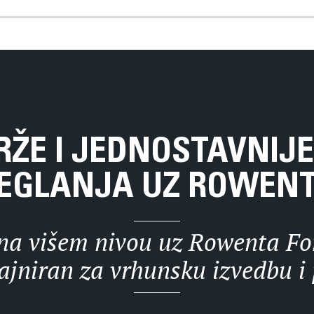
RŽE I JEDNOSTAVNIJ
EGLANJA UZ ROWEN
 na višem nivou uz Rowenta F
zajniran za vrhunsku izvedbu i 