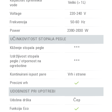
Kapacitet spremnika
Veliki (> 1L)
vode
Voltage
220-240 V
Frekvencija
50-60 Hz
Power
2380-2830 W
UČINKOVITOST STOPALA PEGLE
Kliženje stopala pegle
***
Izdržljivost stopala
pegle / otpornost na
***
ogrebotine
Kontinuirani ispust pare
Vrh i strane
Precizni vrh
UDOBNOST PRI UPOTREBI
Udobna drška
Čep
Funkcija Eco