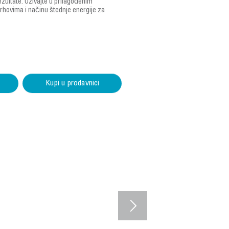
rezultate. Uživajte u prilagođenim
rhovima i načinu štednje energije za
Kupi u prodavnici