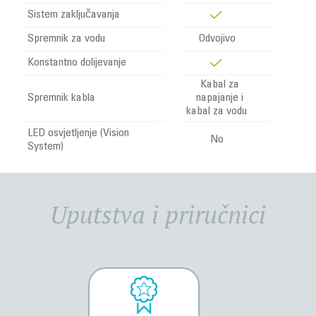
Sistem zaključavanja
Spremnik za vodu
Odvojivo
Konstantno dolijevanje
Kabal za
Spremnik kabla
napajanje i
kabal za vodu
LED osvjetljenje (Vision
No
System)
Uputstva i priručnici