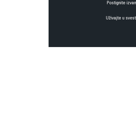
Postignite izva
Uživajte u svest