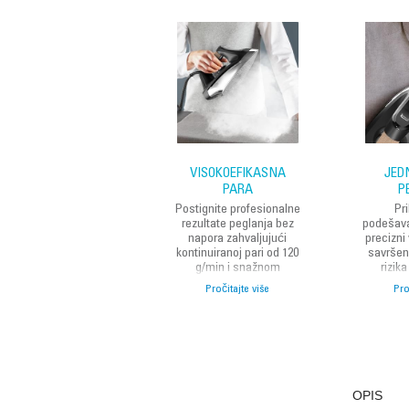
VISOKOEFIKASNA
JED
PARA
P
Postignite profesionalne
Pr
rezultate peglanja bez
podešava
napora zahvaljujući
precizni
kontinuiranoj pari od 120
savršen
g/min i snažnom
rizika
dodatnom udaru pare od
omoguća
Pročitajte više
Pro
350 g/min, uz samo 2
peglanje
minute zagrijavanja.
dostupn
sve v
OPIS