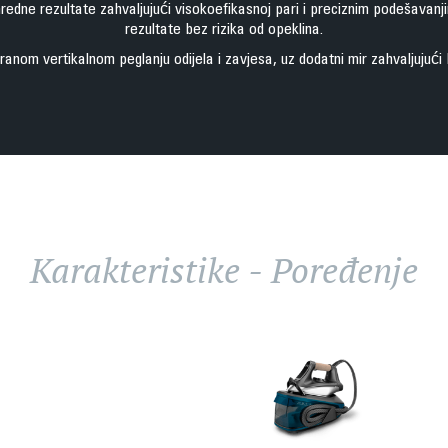
nredne rezultate zahvaljujući visokoefikasnoj pari i preciznim podešavan
rezultate bez rizika od opeklina.
ranom vertikalnom peglanju odijela i zavjesa, uz dodatni mir zahvaljujući
Karakteristike - Poređenje