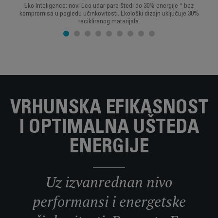
Eko Inteligence: novi Eco udar pare štedi do 30% energije * bez
kompromisa u pogledu učinkovitosti. Ekološki dizajn uključuje 30%
recikliranog materijala.
VRHUNSKA EFIKASNOST
I OPTIMALNA UŠTEDA
ENERGIJE
Uz izvanrednan nivo
performansi i energetske