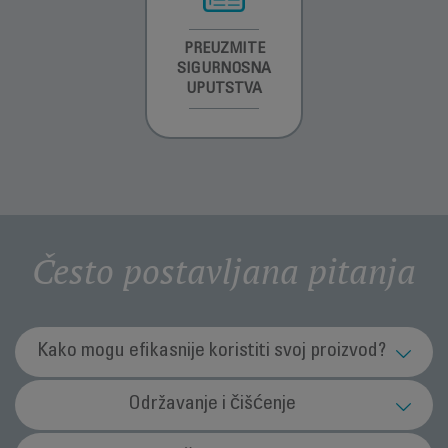
INFORMACIJE O
PREUZMITE
INFORMACIJE O
GARANCIJI
SIGURNOSNA
GARANCIJI
UPUTSTVA
Često postavljana pitanja
Kako mogu efikasnije koristiti svoj proizvod?
Kakvu dasku za peglanje trebam koristiti?
Održavanje i čišćenje
Odaberite dasku za peglanje koja je podesiva po visini, kako