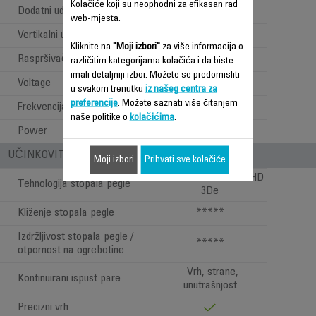
Kolačiće koji su neophodni za efikasan rad
Dodatni udar pare
180 g/min
web-mjesta.
Vertikalni udar pare
Kliknite na
"Moji izbori"
za više informacija o
Raspršivač
različitim kategorijama kolačića i da biste
imali detaljniji izbor. Možete se predomisliti
Voltage
220-240 V
u svakom trenutku
iz našeg centra za
preferencije
. Možete saznati više čitanjem
Frekvencija
50-60 Hz
naše politike o
kolačićima
.
Power
2150-2600 W
UČINKOVITOST STOPALA PEGLE
Moji izbori
Prihvati sve kolačiće
MICROSTEAM 400 HD
Tehnologija stopala pegle
3De
Kliženje stopala pegle
*****
Izdržljivost stopala pegle /
*****
otpornost na ogrebotine
Vrh, strane,
Kontinuirani ispust pare
unutrašnjost
Precizni vrh