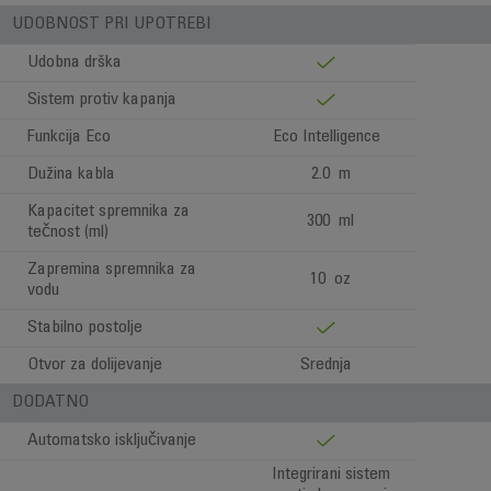
UDOBNOST PRI UPOTREBI
Udobna drška
Sistem protiv kapanja
Funkcija Eco
Eco Intelligence
Dužina kabla
2.0 m
Kapacitet spremnika za
300 ml
tečnost (ml)
Zapremina spremnika za
10 oz
vodu
Stabilno postolje
Otvor za dolijevanje
Srednja
DODATNO
Automatsko isključivanje
Integrirani sistem