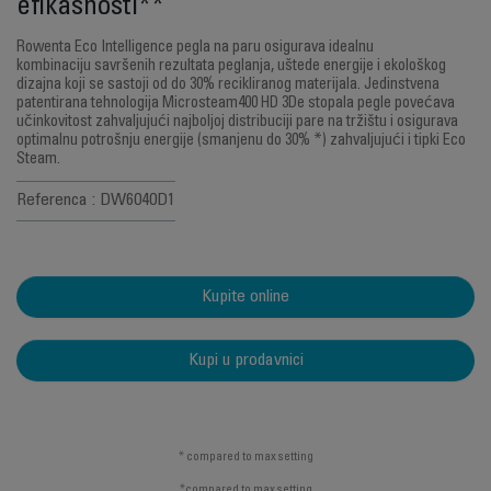
efikasnosti**
Rowenta Eco Intelligence pegla na paru osigurava idealnu
kombinaciju savršenih rezultata peglanja, uštede energije i ekološkog
dizajna koji se sastoji od do 30% recikliranog materijala. Jedinstvena
patentirana tehnologija Microsteam400 HD 3De stopala pegle povećava
učinkovitost zahvaljujući najboljoj distribuciji pare na tržištu i osigurava
optimalnu potrošnju energije (smanjenu do 30% *) zahvaljujući i tipki Eco
Steam.
Referenca : DW6040D1
Kupite online
Kupi u prodavnici
* compared to max setting
*compared to max setting