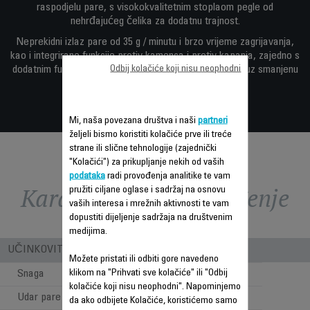
raspodjelu pare, s visokokvalitetnim stoplaom pegle od
nehrđajućeg čelika za dodatnu trajnost.
Neprekidni izlaz pare od 35 g / minutu i brzo vrijeme zagrijavanja,
kao i integrirane funkcije protiv kamenca i protiv kapanja, zajedno s
Odbij kolačiće koji nisu neophodni
dodatnim funkcijama postižu maksimalnu učinkovitosti uz smanjenu
potrošnju energije.
Mi, naša povezana društva i naši
partneri
željeli bismo koristiti kolačiće prve ili treće
strane ili slične tehnologije (zajednički
"Kolačići") za prikupljanje nekih od vaših
podataka
radi provođenja analitike te vam
Karakteristike - Poređenje
pružiti ciljane oglase i sadržaj na osnovu
vaših interesa i mrežnih aktivnosti te vam
dopustiti dijeljenje sadržaja na društvenim
medijima.
UČINKOVITOST PARE I SNAGE
Možete pristati ili odbiti gore navedeno
klikom na "Prihvati sve kolačiće" ili "Odbij
Snaga
2500 W
kolačiće koji nisu neophodni". Napominjemo
Udar pare
45 g/min
da ako odbijete Kolačiće, koristićemo samo