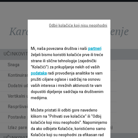
Odbij kolačiće koji nisu neophodni
Karakteristike - Poređenje
Mi, naša povezana društva i naši
partneri
UČINKOVITOST PARE I SNAGE
željeli bismo koristiti kolačiće prve ili treće
strane ili slične tehnologije (zajednički
Snaga
2400
"Kolačići") za prikupljanje nekih od vaših
podataka
radi provođenja analitike te vam
Kontinuirani ispust pare
40 g/min
pružiti ciljane oglase i sadržaj na osnovu
Dodatni udar pare
vaših interesa i mrežnih aktivnosti te vam
180 g
dopustiti dijeljenje sadržaja na društvenim
Vertikalni udar pare
medijima.
Raspršivač
Možete pristati ili odbiti gore navedeno
klikom na "Prihvati sve kolačiće" ili "Odbij
Postavke pare i temperature
Ručne postavke
kolačiće koji nisu neophodni". Napominjemo
Izlaz pare
Visok (35 do 120g/min)
da ako odbijete Kolačiće, koristićemo samo
Kolačiće koji su neophodni za efikasan rad