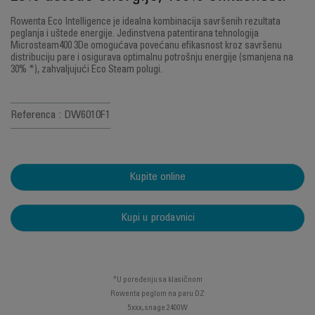
Rowenta Eco Intelligence je idealna kombinacija savršenih rezultata
peglanja i uštede energije. Jedinstvena patentirana tehnologija
Microsteam400 3De omogućava povećanu efikasnost kroz savršenu
distribuciju pare i osigurava optimalnu potrošnju energije (smanjena na
30% *), zahvaljujući Eco Steam polugi.
Referenca : DW6010F1
Kupite online
Kupi u prodavnici
*U poređenju sa klasičnom
Rowenta peglom na paru DZ
5xxx, snage 2400W