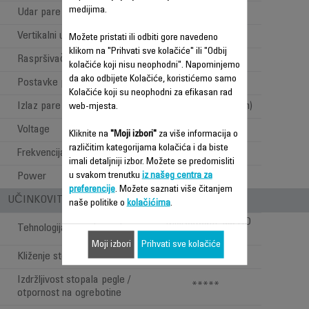
medijima.
Udar pare
180 g/min
Vertikalni udar pare
Možete pristati ili odbiti gore navedeno
klikom na "Prihvati sve kolačiće" ili "Odbij
Raspršivač
kolačiće koji nisu neophodni". Napominjemo
da ako odbijete Kolačiće, koristićemo samo
Postavke pare i temperature
Ručne postavke
Kolačiće koji su neophodni za efikasan rad
Izlaz pare
Visok (35 do 120g/min)
web-mjesta.
Voltage
220-240 V
Kliknite na
"Moji izbori"
za više informacija o
različitim kategorijama kolačića i da biste
Frekvencija
50-60 Hz
imali detaljniji izbor. Možete se predomisliti
u svakom trenutku
iz našeg centra za
Power
2270-2700 W
preferencije
. Možete saznati više čitanjem
UČINKOVITOST STOPALA PEGLE
naše politike o
kolačićima
.
Microsteam 400 HD
Tehnologija stopala pegle
Laser
Moji izbori
Prihvati sve kolačiće
Kliženje stopala pegle
*****
Izdržljivost stopala pegle /
*****
otpornost na ogrebotine