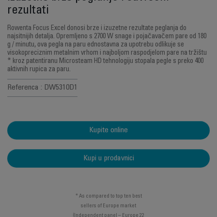
rezultati
Rowenta Focus Excel donosi brze i izuzetne rezultate peglanja do
najsitnijih detalja. Opremljeno s 2700 W snage i pojačavačem pare od 180
g / minutu, ova pegla na paru ednostavna za upotrebu odlikuje se
visokopreciznim metalnim vrhom i najboljom raspodjelom pare na tržištu
* kroz patentiranu Microsteam HD tehnologiju stopala pegle s preko 400
aktivnih rupica za paru.
Referenca : DW5310D1
Kupite online
Kupi u prodavnici
* As compared to top ten best
sellers of Europe market
(Independent panel – Europe 22