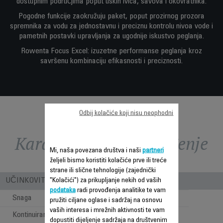
dostupnim područjima poput uskih ivica, šavova i okovratnika.
Pogodne funkcije zaokružuju paket, poput prozirnog prozora
spremnika za vodu za jednostavnu i preciznu kontrolu nivoa vode i
pametnih postavki upravljanja za ugodnije iskustvo peglanja.
Rowenta Focus Excel: izuzetne performanse peglanja kroz
savršenu kombinaciju efikasnosti i preciznosti.
Odbij kolačiće koji nisu neophodni
Karakteristike - Poređenje
Mi, naša povezana društva i naši
partneri
željeli bismo koristiti kolačiće prve ili treće
strane ili slične tehnologije (zajednički
UČINKOVITOST PARE I SNAGE
"Kolačići") za prikupljanje nekih od vaših
podataka
radi provođenja analitike te vam
Snaga
2700 W
pružiti ciljane oglase i sadržaj na osnovu
vaših interesa i mrežnih aktivnosti te vam
Kontinuirani ispust pare
45 g/min
dopustiti dijeljenje sadržaja na društvenim