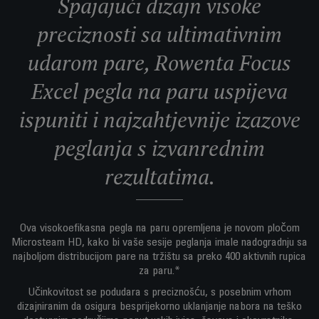
Spajajući dizajn visoke
preciznosti sa ultimativnim
udarom pare, Rowenta Focus
Excel pegla na paru uspijeva
ispuniti i najzahtjevnije izazove
peglanja s izvanrednim
rezultatima.
Ova visokoefikasna pegla na paru opremljena je novom pločom
Microsteam HD, kako bi vaše sesije peglanja imale nadogradnju sa
najboljom distribucijom pare na tržištu sa preko 400 aktivnih rupica
za paru.*
Učinkovitost se podudara s preciznošću, s posebnim vrhom
dizajniranim da osigura besprijekorno uklanjanje nabora na teško