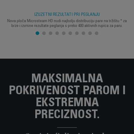
IZUZETNI REZULTATI PRI PEGLANJU
Nova ploča Microsteam HD nudi najbolju distribuciju pare na tržištu * za
brze i izvrsne rezultate peglanja s preko 400 aktivnih rupica za paru.
MAKSIMALNA
POKRIVENOST PAROM I
EKSTREMNA
PRECIZNOST.