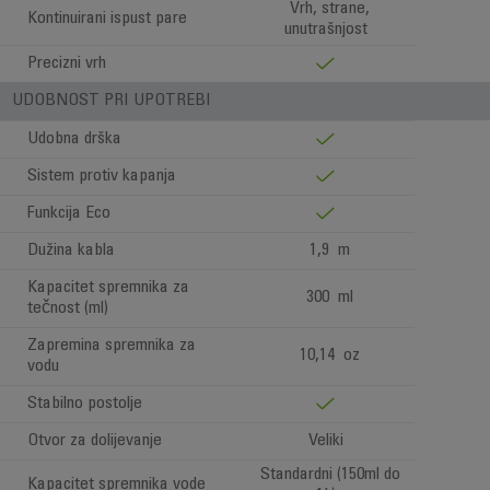
Vrh, strane,
Kontinuirani ispust pare
unutrašnjost
Precizni vrh
UDOBNOST PRI UPOTREBI
Udobna drška
Sistem protiv kapanja
Funkcija Eco
Dužina kabla
1,9 m
Kapacitet spremnika za
300 ml
tečnost (ml)
Zapremina spremnika za
10,14 oz
vodu
Stabilno postolje
Otvor za dolijevanje
Veliki
Standardni (150ml do
Kapacitet spremnika vode