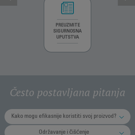
INFORMACIJE O
PREUZMITE
PREUZMI
GARANCIJI
SIGURNOSNA
UPUTSTVO ZA
UPUTSTVA
UPOTREBU
Često postavljana pitanja
Kako mogu efikasnije koristiti svoj proizvod?
Kakvu dasku za peglanje trebam koristiti?
Održavanje i čišćenje