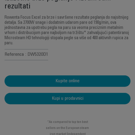
rezultati
Rowenta Focus Excel za brze i savršene rezultate peglanja do najsitnijeg
detalja. Sa 2700W snage i dodatnim udarom pare od 190g/min, ova
jednostavna za upotrebu pegla na paru sa veoma preciznim metalnim
vrhom i distribucijom pare najboljom na tržištu* zahvaljujući patentiranoj
Microsteam HD tehnologiji stopala pegle sa više od 400 aktivnih rupica za
paru.
Referenca : DW5320D1
Kupite online
Kupi u prodavnici
“As compared to top ten best
sellers on the European steam
iron market (independent