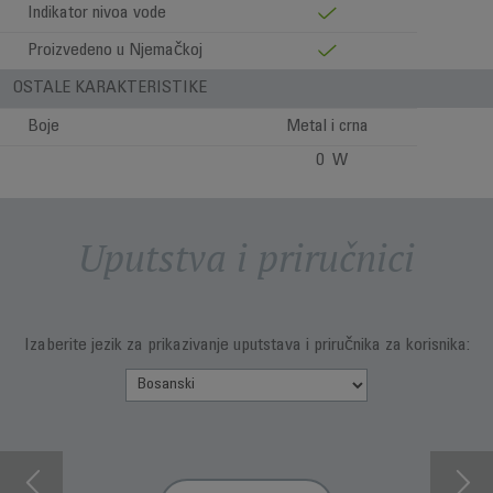
Indikator nivoa vode
Proizvedeno u Njemačkoj
OSTALE KARAKTERISTIKE
Boje
Metal i crna
0 W
Uputstva i priručnici
Izaberite jezik za prikazivanje uputstava i priručnika za korisnika: