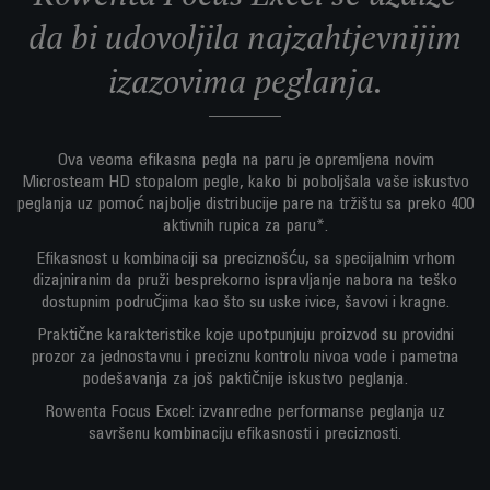
da bi udovoljila najzahtjevnijim
izazovima peglanja.
Ova veoma efikasna pegla na paru je opremljena novim
Microsteam HD stopalom pegle, kako bi poboljšala vaše iskustvo
peglanja uz pomoć najbolje distribucije pare na tržištu sa preko 400
aktivnih rupica za paru*.
Efikasnost u kombinaciji sa preciznošću, sa specijalnim vrhom
dizajniranim da pruži besprekorno ispravljanje nabora na teško
dostupnim područjima kao što su uske ivice, šavovi i kragne.
Praktične karakteristike koje upotpunjuju proizvod su providni
prozor za jednostavnu i preciznu kontrolu nivoa vode i pametna
podešavanja za još paktičnije iskustvo peglanja.
Rowenta Focus Excel: izvanredne performanse peglanja uz
savršenu kombinaciju efikasnosti i preciznosti.