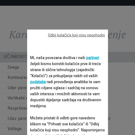
Karakteristike - Poređenje
Odbij kolačiće koji nisu neophodni
UČINKOVITOST PARE I SNAGE
Mi, naša povezana društva i naši
partneri
željeli bismo koristiti kolačiće prve ili treće
Snaga
2700 W
strane ili slične tehnologije (zajednički
"Kolačići") za prikupljanje nekih od vaših
Kontinuirani ispust pare
45 g/min
podataka
radi provođenja analitike te vam
Udar pare
190 g/min
pružiti ciljane oglase i sadržaj na osnovu
vaših interesa i mrežnih aktivnosti te vam
Vertikalni udar pare
dopustiti dijeljenje sadržaja na društvenim
medijima.
Raspršivač
Možete pristati ili odbiti gore navedeno
Izlaz pare
Visok (35 do 120g/min)
klikom na "Prihvati sve kolačiće" ili "Odbij
Voltage
220-240 V
kolačiće koji nisu neophodni". Napominjemo