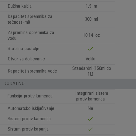
Dužina kabla
1,9 m
Kapacitet spremnika za
300 ml
tečnost (ml)
Zapremina spremnika za
10,14 oz
vodu
Stabilno postolje
Otvor za dolijevanje
Veliki
Standardni (150ml do
Kapacitet spremnika vode
1L)
DODATNO
Integrirani sistem
Funkcija protiv kamenca
protiv kamenca
Automatsko isključivanje
Ne
Sistem protiv kamenca
Sistam protiv kapanja