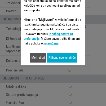
da ako odbijete Kolačiće, koristićemo samo
Frekvencija
50-60 Hz
Kolačiće koji su neophodni za efikasan rad
web-mjesta.
Power
2270-2700 W
UČINKOVITOST STOPALA PEGLE
Kliknite na
"Moji izbori"
za više informacija o
različitim kategorijama kolačića i da biste
Microsteam 400 HD
Tehnologija stopala pegle
imali detaljniji izbor. Možete se predomisliti
Laser stopalo pegle
u svakom trenutku
iz našeg centra za
Kliženje stopala pegle
*****
preferencije
. Možete saznati više čitanjem
naše politike o
kolačićima
.
Izdržljivost stopala pegle /
*****
otpornost na ogrebotine
Moji izbori
Prihvati sve kolačiće
Vrh, strane,
Kontinuirani ispust pare
unutrašnjost
Precizni vrh
UDOBNOST PRI UPOTREBI
Udobna drška
Sistem protiv kapanja
Funkcija Eco