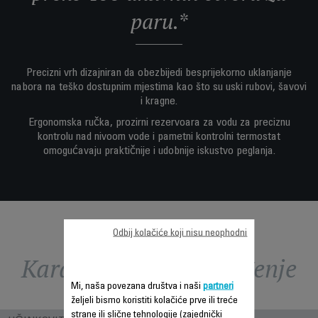
paru.*
Precizni vrh dizajniran da obezbijedi besprijekorno uklanjanje
nabora na teško dostupnim mjestima kao što su uski rubovi, šavovi
i kragne.
Ergonomska ručka, prozirni rezervoara za vodu za preciznu
kontrolu nad nivoom vode i pametni kontrolni termostat
omogućavaju praktičnije i udobnije iskustvo peglanja.
Odbij kolačiće koji nisu neophodni
Karakteristike - Poređenje
Mi, naša povezana društva i naši
partneri
željeli bismo koristiti kolačiće prve ili treće
strane ili slične tehnologije (zajednički