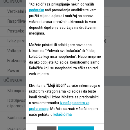
UČINKOVITOST PARE I SNAGE
"Kolačići") za prikupljanje nekih od vaših
podataka
radi provođenja analitike te vam
Vertikalni udar pare
pružiti ciljane oglase i sadržaj na osnovu
Raspršivač
vaših interesa i mrežnih aktivnosti te vam
dopustiti dijeljenje sadržaja na društvenim
Postavke pare i temperature
Ručne postavke
medijima.
Izlaz pare
Visok (35 do 120g/min)
Možete pristati ili odbiti gore navedeno
Voltage
220-240 V
klikom na "Prihvati sve kolačiće" ili "Odbij
kolačiće koji nisu neophodni". Napominjemo
Frekvencija
50-60 Hz
da ako odbijete Kolačiće, koristićemo samo
Kolačiće koji su neophodni za efikasan rad
Power
2270-2700 W
web-mjesta.
UČINKOVITOST STOPALA PEGLE
Kliknite na
"Moji izbori"
za više informacija o
Kliženje stopala pegle
*****
različitim kategorijama kolačića i da biste
imali detaljniji izbor. Možete se predomisliti
Izdržljivost stopala pegle /
*****
u svakom trenutku
iz našeg centra za
otpornost na ogrebotine
preferencije
. Možete saznati više čitanjem
naše politike o
kolačićima
.
Vrh, strane,
Kontinuirani ispust pare
unutrašnjost
Precizni vrh