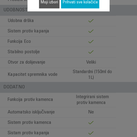
Moji izbori
Prihvati sve kolačiće
UDOBNOST PRI UPOTREBI
Udobna drška
Sistem protiv kapanja
Funkcija Eco
Stabilno postolje
Otvor za dolijevanje
Veliki
Standardni (150ml do
Kapacitet spremnika vode
1L)
DODATNO
Integrirani sistem
Funkcija protiv kamenca
protiv kamenca
Automatsko isključivanje
Ne
Sistem protiv kamenca
Sistam protiv kapanja