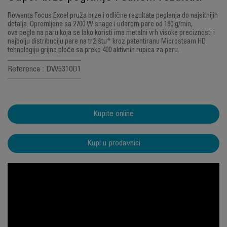
Rowenta Focus Excel pruža brze i odlične rezultate peglanja do najsitnijih
detalja. Opremljena sa 2700 W snage i udarom pare od 180 g/min,
ova pegla na paru koja se lako koristi ima metalni vrh visoke preciznosti i
najbolju distribuciju pare na tržištu* kroz patentiranu Microsteam HD
tehnologiju grijne ploče sa preko 400 aktivnih rupica za paru.
Referenca : DW5310D1
Kupite online
Kupi u prodavnici