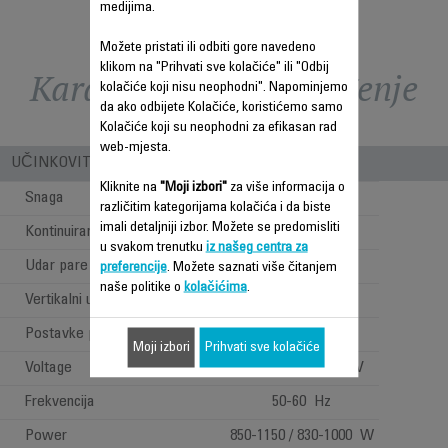
medijima.
Možete pristati ili odbiti gore navedeno
klikom na "Prihvati sve kolačiće" ili "Odbij
Karakteristike - Poređenje
kolačiće koji nisu neophodni". Napominjemo
da ako odbijete Kolačiće, koristićemo samo
Kolačiće koji su neophodni za efikasan rad
web-mjesta.
UČINKOVITOST PARE I SNAGE
Kliknite na
"Moji izbori"
za više informacija o
Snaga
1000 W
različitim kategorijama kolačića i da biste
imali detaljniji izbor. Možete se predomisliti
Kontinuirani ispust pare
10 g/min
u svakom trenutku
iz našeg centra za
Udar pare
45 g/min
preferencije
. Možete saznati više čitanjem
naše politike o
kolačićima
.
Vertikalni udar pare
Postavke pare i temperature
Ručne postavke
Moji izbori
Prihvati sve kolačiće
Voltage
110-127 / 220-240 V
Frekvencija
50-60 Hz
Power
850-1150 / 830-1000 W