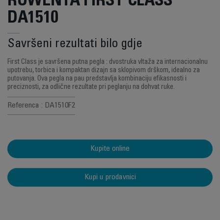
ROWENTA FIRST CLASS
DA1510
Savršeni rezultati bilo gdje
First Class je savršena putna pegla : dvostruka vltaža za internacionalnu
upotrebu, torbica i kompaktan dizajn sa sklopivom drškom, idealno za
putovanja. Ova pegla na pau predstavlja kombinaciju efikasnosti i
preciznosti, za odlične rezultate pri peglanju na dohvat ruke.
Referenca : DA1510F2
Kupite online
Kupi u prodavnici