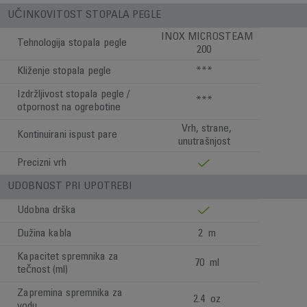
UČINKOVITOST STOPALA PEGLE
INOX MICROSTEAM
Tehnologija stopala pegle
200
Kliženje stopala pegle
***
Izdržljivost stopala pegle /
***
otpornost na ogrebotine
Vrh, strane,
Kontinuirani ispust pare
unutrašnjost
Precizni vrh
UDOBNOST PRI UPOTREBI
Udobna drška
Dužina kabla
2 m
Kapacitet spremnika za
70 ml
tečnost (ml)
Zapremina spremnika za
2.4 oz
vodu