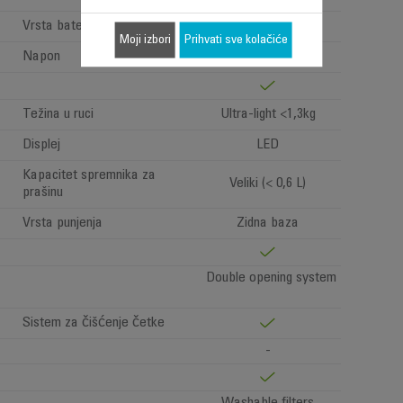
Vrsta baterije
Litijumski joni
Moji izbori
Prihvati sve kolačiće
Napon
18.5V
Težina u ruci
Ultra-light <1,3kg
Displej
LED
Kapacitet spremnika za
Veliki (< 0,6 L)
prašinu
Vrsta punjenja
Zidna baza
Double opening system
Sistem za čišćenje četke
-