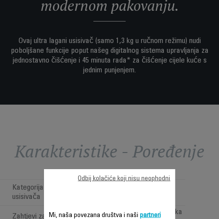
modernom pakovanju.
Ovaj ultra lagani usisivač (samo 1,3 kg u ručnom režimu) nudi
poboljšane funkcije poput našeg digitalnog sistema upravljanja za
jednostavno čišćenje i 45 minuta rada* za čišćenje cijele kuće s
jednim punjenjem.
Karakteristike - Poređenje
Odbij kolačiće koji nisu neophodni
Kategorija bežičnih štapnih
Cordless Versatile
usisivača
Pod, namještaj i visoka
Mi, naša povezana društva i naši
partneri
Zahtjevi za čišćenje