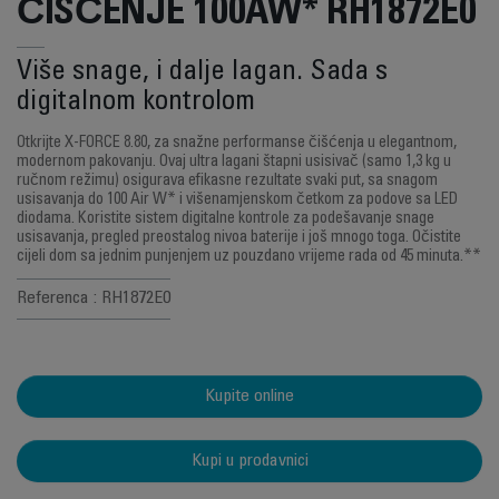
ČIŠĆENJE 100AW* RH1872E0
Više snage, i dalje lagan. Sada s
digitalnom kontrolom
Otkrijte X-FORCE 8.80, za snažne performanse čišćenja u elegantnom,
modernom pakovanju. Ovaj ultra lagani štapni usisivač (samo 1,3 kg u
ručnom režimu) osigurava efikasne rezultate svaki put, sa snagom
usisavanja do 100 Air W* i višenamjenskom četkom za podove sa LED
diodama. Koristite sistem digitalne kontrole za podešavanje snage
usisavanja, pregled preostalog nivoa baterije i još mnogo toga. Očistite
cijeli dom sa jednim punjenjem uz pouzdano vrijeme rada od 45 minuta.**
Referenca : RH1872E0
Kupite online
Kupi u prodavnici