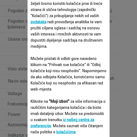
poručja
željeli bismo koristiti kolačiće prve ili treće
strane ili slične tehnologije (zajednički
Pogodan za alergične osobe
Da (filtracija < 99,9 %)
"Kolačići") za prikupljanje nekih od vaših
Pogodan za vlasnike kućnih
Da (sa Animal Turbo
podataka
radi provođenja analitike te vam
ljubimaca
četkom)
pružiti ciljane oglase i sadržaj na osnovu
vaših interesa i mrežnih aktivnosti te vam
High performance
Usisna snaga (Air Watt)
dopustiti dijeljenje sadržaja na društvenim
(>100 <150AW)
medijima.
2
Možete pristati ili odbiti gore navedeno
2
klikom na "Prihvati sve kolačiće" ili "Odbij
Visio sistem: "LED rasvjeta"
kolačiće koji nisu neophodni". Napominjemo
da ako odbijete Kolačiće, koristićemo samo
All types of floor brush
Naziv usisne glave
Kolačiće koji su neophodni za efikasan rad
web-mjesta.
Voltage
100-240 V
Kliknite na
"Moji izbori"
za više informacija o
Frekvencija
50-60 Hz
različitim kategorijama kolačića i da biste
imali detaljniji izbor. Možete se predomisliti
Power
Power < 1 W
u svakom trenutku
iz našeg centra za
Autonomija
Dugo (40min - 1h)
preferencije
. Možete saznati više čitanjem
naše politike o
kolačićima
.
Indikator vremena rada
Battery indicator