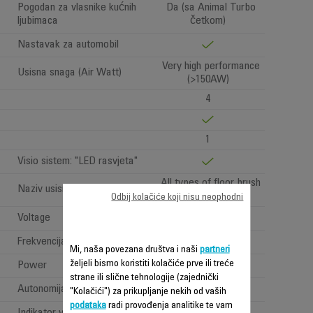
Pogodan za vlasnike kućnih
Da (sa Animal Turbo
ljubimaca
četkom)
Nastavak za automobil
Very high performance
Usisna snaga (Air Watt)
(>150AW)
4
1
Visio sistem: "LED rasvjeta"
All types of floor brush
Naziv usisne glave
Odbij kolačiće koji nisu neophodni
Voltage
100-240 V
Frekvencija
50/60 Hz
Mi, naša povezana društva i naši
partneri
željeli bismo koristiti kolačiće prve ili treće
Power
Power < 1 W
strane ili slične tehnologije (zajednički
Autonomija
Jako dugo (>=1h)
"Kolačići") za prikupljanje nekih od vaših
podataka
radi provođenja analitike te vam