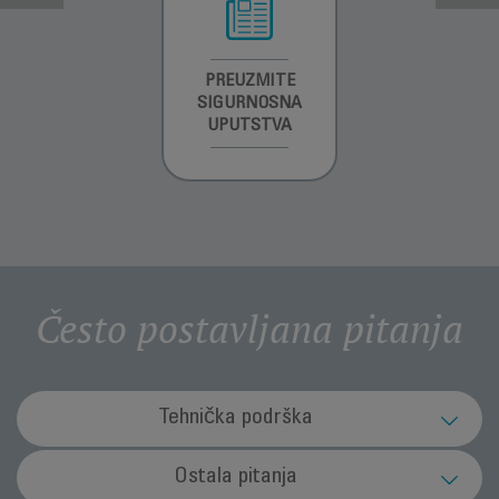
INFORMACIJE O
PREUZMITE
PREUZMITE
GARANCIJI
SIGURNOSNA
SIGURNOSNA
UPUTSTVA
UPUTSTVA
Često postavljana pitanja
Tehnička podrška
Vaš aparat prestaje raditi tokom korištenja i
Ostala pitanja
svjetla počinju brzo treperiti.