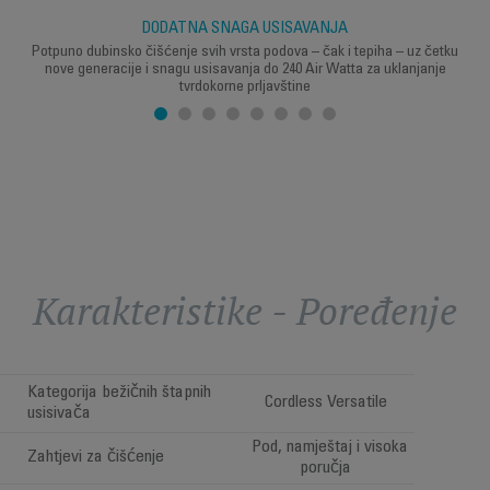
DODATNA SNAGA USISAVANJA
Potpuno dubinsko čišćenje svih vrsta podova – čak i tepiha – uz četku
nove generacije i snagu usisavanja do 240 Air Watta za uklanjanje
tvrdokorne prljavštine
Karakteristike - Poređenje
Kategorija bežičnih štapnih
Cordless Versatile
usisivača
Pod, namještaj i visoka
Zahtjevi za čišćenje
poručja