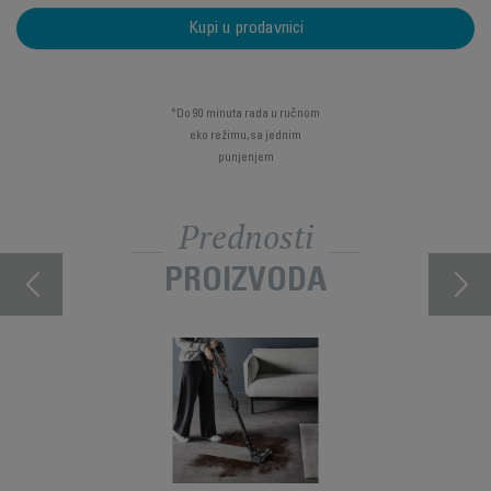
Kupi u prodavnici
*Do 90 minuta rada u ručnom
eko režimu, sa jednim
punjenjem
Prednosti
PROIZVODA