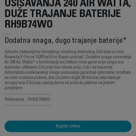
USISAVANJA 240 AIR WATTA,
DUŽE TRAJANJE BATERIJE
RH9B74WO
Dodatna snaga, dugo trajanje baterije*
Iskusite zadovoljstvo temeljitog i snažnog dubinskog čišćenja uz novi
Rowenta X-Force 14,80 bežični štapni usisivač. Dodatna snaga usisavanja
do 240 Air Watta* u kombinaciji sa četkom nove generacije osigurava
dubinsko i efikasno čišćenje kao nikada prije, čak i na tepisima.
Automatsko podešavanje snage usisavanja garantuje optimalne rezultate
na svim vrstama podova, dok izuzetno dugih 90 minuta rada baterije
omogućava čišćenje cijelog doma od poda do plafona sa jednim
punjenjem
Referenca : RH9B74WO
Kupite online