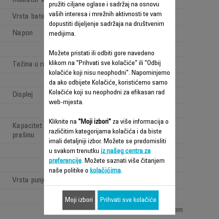
Indikator vremena rada
Battery indicator
pružiti ciljane oglase i sadržaj na osnovu
vaših interesa i mrežnih aktivnosti te vam
Vrsta baterije
Litijumski joni
dopustiti dijeljenje sadržaja na društvenim
Napon
4.8V
medijima.
Možete pristati ili odbiti gore navedeno
klikom na "Prihvati sve kolačiće" ili "Odbij
Težina u ruci
Standard >1,6kg
kolačiće koji nisu neophodni". Napominjemo
3,1 kg
da ako odbijete Kolačiće, koristićemo samo
Kolačiće koji su neophodni za efikasan rad
Displej
LED
web-mjesta.
Kliknite na
"Moji izbori"
za više informacija o
Kapacitet spremnika za
XL (0,6-0,9 L)
različitim kategorijama kolačića i da biste
prašinu
imali detaljniji izbor. Možete se predomisliti
Standard
u svakom trenutku
iz našeg centra za
preferencije
. Možete saznati više čitanjem
naše politike o
kolačićima
.
Vrsta punjenja
Zidna baza
Moji izbori
Prihvati sve kolačiće
Double opening system