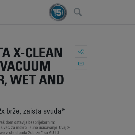
×
A X-CLEAN
-1 VACUUM
R, WET AND
2x brže, zaista svuda*
vaš dom ostavlja besprijekornim:
sivač za mokro i suho usisavanje. Ovaj 2-
 sve vrste otpada 2x brže* sa AUTO