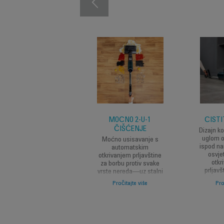
MOĆNO 2-U-1
ČISTI
ČIŠĆENJE
Dizajn ko
uglom o
Moćno usisavanje s
ispod na
automatskim
osvje
otkrivanjem prljavštine
otkr
za borbu protiv svake
prljavš
vrste nereda—uz stalni
tankim r
protok svježe vode za
Pročitajte više
Pro
prost
besprijekorne rezultate.