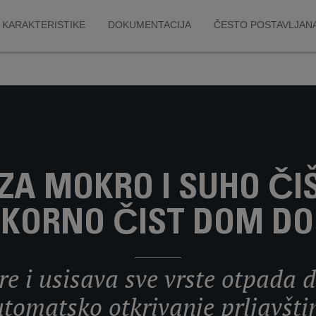
KARAKTERISTIKE
DOKUMENTACIJA
ČESTO POSTAVLJANA
 ZA MOKRO I SUHO ČI
EKORNO ČIST DOM DO 
e i usisava sve vrste otpada 
tomatsko otkrivanje prljavšti