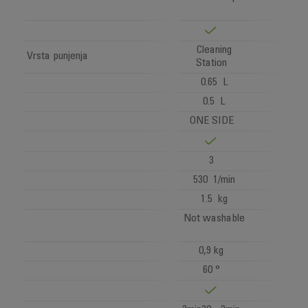
Cleaning
Vrsta punjenja
Station
0.65 L
0.5 L
ONE SIDE
3
530 1/min
1.5 kg
Not washable
0,9 kg
60 °