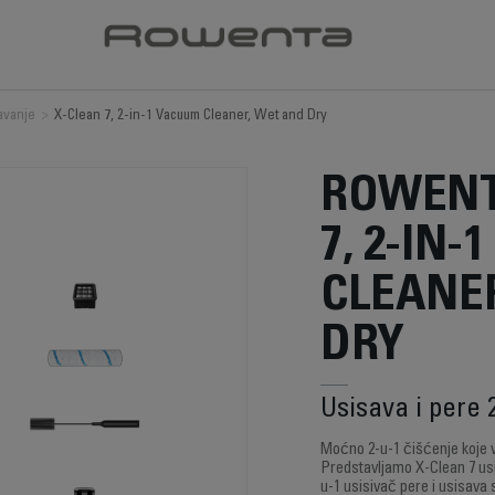
avanje
>
X-Clean 7, 2-in-1 Vacuum Cleaner, Wet and Dry
ROWENT
7, 2-IN
CLEANE
DRY
Usisava i pere 
Moćno 2-u-1 čišćenje koje 
Predstavljamo X-Clean 7 usi
u-1 usisivač pere i usisava