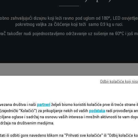
bno zahvaljujući dizajnu koji leži ravno pod uglom od 180°, LED osvjetlj
pokretnog valjka za čišćenje koji teži samo 0.9 kg u ruci.
vač također nudi pojednostavljeno održavanje uz sušenje na 60°C i još 
Odbij kolačiće koji ni
Karakteristike - Poređenje
vezana društva i naši
partneri
željeli bismo koristiti kolačiće prve ili treće strane i
(zajednički "Kolačići") za prikupljanje nekih od vaših
podataka
radi provođenja ana
ciljane oglase i sadržaj na osnovu vaših interesa i mrežnih aktivnosti te vam dopu
sadržaja na društvenim medijima.
ati ili odbiti gore navedeno klikom na "Prihvati sve kolačiće" ili "Odbij kolačiće ko