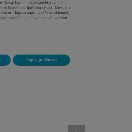
 Dizajn koji se može spustiti ravno sa
 da pratite prljavštinu svuda. Uživajte u
nom uređaju za neprevaziđenu udobnost,
jem i sušenjem, što vam olakšava život
Kupi u prodavnici