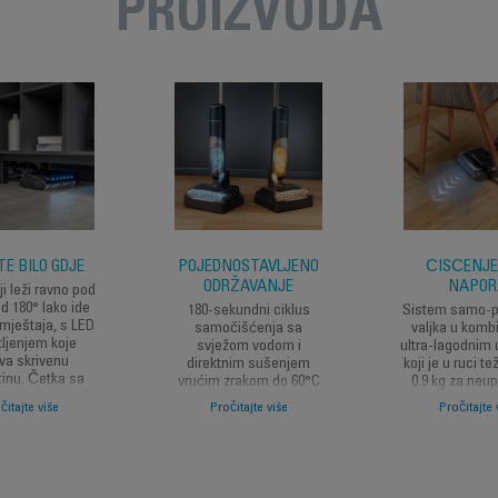
PROIZVODA
TE BILO GDJE
POJEDNOSTAVLJENO
ČIŠĆENJE
ODRŽAVANJE
NAPOR
ji leži ravno pod
d 180° lako ide
180-sekundni ciklus
Sistem samo-p
mještaja, s LED
samočišćenja sa
valjka u kombi
tljenjem koje
svježom vodom i
ultra-lagodnim
iva skrivenu
direktnim sušenjem
koji je u ruci 
tinu. Četka sa
vrućim zrakom do 60°C
0.9 kg za neu
ubom lako čisti
jednim klikom da biste
udobnost pr
čitajte više
Pročitajte više
Pročitajte 
or uz zidove
izbjegli neprijatne mirise.
korišten