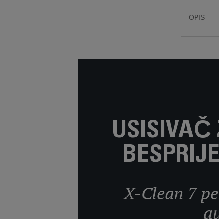
OPIS
USISIVAČ
BESPRIJ
X-Clean 7 per
au