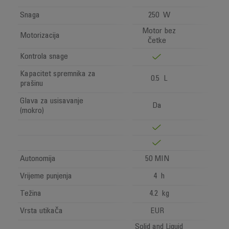
Snaga
250 W
Motor bez
Motorizacija
četke
Kontrola snage
Kapacitet spremnika za
0.5 L
prašinu
Glava za usisavanje
Da
(mokro)
Autonomija
50 MIN
Vrijeme punjenja
4 h
Težina
4.2 kg
Vrsta utikača
EUR
Solid and Liquid