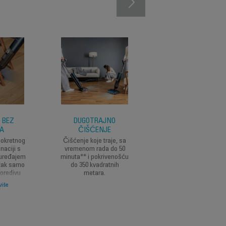
 BEZ
DUGOTRAJNO
INTUITIVNO VOĐEN
A
ČIŠĆENJE
Sjajno iskustvo uz
glasovnu pomoć i
okretnog
Čišćenje koje traje, sa
informacije prikazane
naciji s
vremenom rada do 50
velikom LED ekranu 
 uređajem
minuta** i pokrivenošću
vas vode tokom vaš
težak samo
do 350 kvadratnih
sesije čišćenja.
poredivu
metara.
ilikom
više
ja.