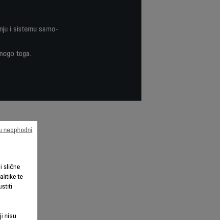
enju i sistemu samo-
mnogo toga.
su neophodni
li slične
litike te
stiti
ji nisu