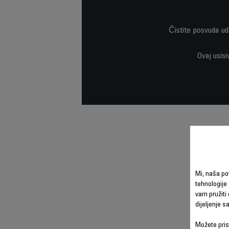
Čistite posvuda udo
Ovaj usisi
Mi, naša po
tehnologije 
vam pružiti 
dijeljenje 
Možete prist