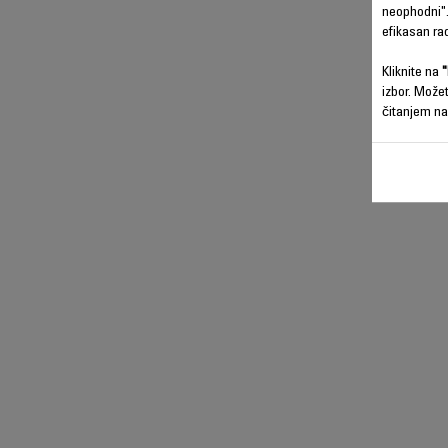
neophodni".
efikasan ra
Kliknite na
"
izbor. Može
čitanjem na