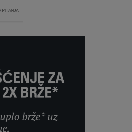
 PITANJA
ŠĆENJE ZA
2X BRŽE*
duplo brže* uz
ne.