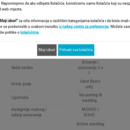
 Napominjemo da ako odbijete Kolačiće, koristićemo samo Kolačiće koji su neo
d web-mjesta.
Moji izbori"
za više informacija o različitim kategorijama kolačića i da biste imali d
X-CLEAN 7,
te se predomisliti u svakom trenutku
iz našeg centra za preferencije
. Možete saz
2-IN-1
še politike o
kolačićima
.
VACUUM
CLEANER,
WET AND
Moji izbori
Prihvati sve kolačiće
DRY
Brisanje i
Vaše navike
usisavanje 2 u
1
Hard floors
Vrsta poda
only
Vacuuming &
Upotreba
washing
Kategorija mokrog i
MOKRO I
suhog usisavanja
SUHO
Active washing