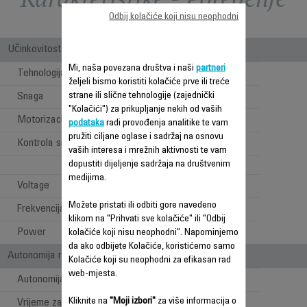
Odbij kolačiće koji nisu neophodni
Učinkovitost
Mi, naša povezana društva i naši
partneri
Tehnologija
Cyclonic Tehnologija
željeli bismo koristiti kolačiće prve ili treće
strane ili slične tehnologije (zajednički
Snaga
1700
"Kolačići") za prikupljanje nekih od vaših
Motorizacija
Digitalni motor
podataka
radi provođenja analitike te vam
pružiti ciljane oglase i sadržaj na osnovu
Kontrola snage
vaših interesa i mrežnih aktivnosti te vam
dopustiti dijeljenje sadržaja na društvenim
0 W
medijima.
Voltage
220-240 V
Možete pristati ili odbiti gore navedeno
Frekvencija
50-60 Hz
klikom na "Prihvati sve kolačiće" ili "Odbij
Power
1700 W
kolačiće koji nisu neophodni". Napominjemo
da ako odbijete Kolačiće, koristićemo samo
Autonomija rada
Kolačiće koji su neophodni za efikasan rad
web-mjesta.
Autonomija pare - min. i m²
do 30min & 100m²
Kliknite na
"Moji izbori"
za više informacija o
Vrijeme zagrijavanja
30 sek