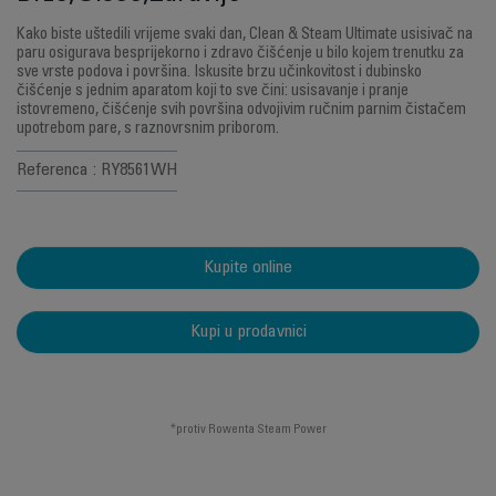
Kako biste uštedili vrijeme svaki dan, Clean & Steam Ultimate usisivač na
paru osigurava besprijekorno i zdravo čišćenje u bilo kojem trenutku za
sve vrste podova i površina. Iskusite brzu učinkovitost i dubinsko
čišćenje s jednim aparatom koji to sve čini: usisavanje i pranje
istovremeno, čišćenje svih površina odvojivim ručnim parnim čistačem
upotrebom pare, s raznovrsnim priborom.
Referenca : RY8561WH
Kupite online
Kupi u prodavnici
*protiv Rowenta Steam Power