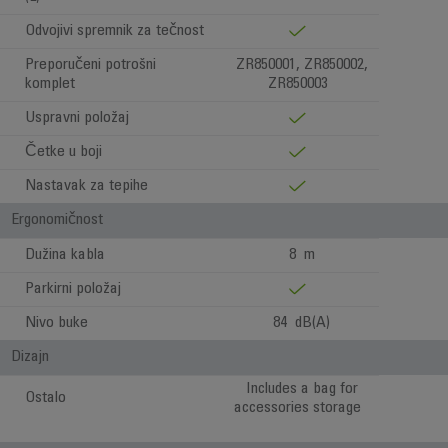
Odvojivi spremnik za tečnost
Preporučeni potrošni
ZR850001, ZR850002,
komplet
ZR850003
Uspravni položaj
Četke u boji
Nastavak za tepihe
Ergonomičnost
Dužina kabla
8 m
Parkirni položaj
Nivo buke
84 dB(A)
Dizajn
Includes a bag for
Ostalo
accessories storage