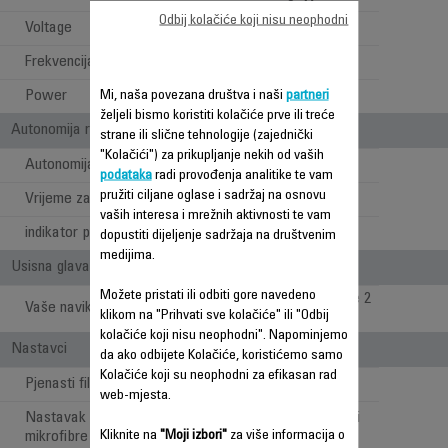
Odbij kolačiće koji nisu neophodni
Voltage
220-240 V
Frekvencija
50-60 Hz
Power
1700 W
Mi, naša povezana društva i naši
partneri
željeli bismo koristiti kolačiće prve ili treće
Autonomija rada
strane ili slične tehnologije (zajednički
"Kolačići") za prikupljanje nekih od vaših
Autonomija pare - min. i m²
do 30min & 100m²
podataka
radi provođenja analitike te vam
pružiti ciljane oglase i sadržaj na osnovu
Vrijeme zagrijavanja
30 sek
vaših interesa i mrežnih aktivnosti te vam
indikator pare
dopustiti dijeljenje sadržaja na društvenim
medijima.
Usisna glava
Možete pristati ili odbiti gore navedeno
Brisanje i usisavanje 2
Vaše navike
klikom na "Prihvati sve kolačiće" ili "Odbij
u 1
kolačiće koji nisu neophodni". Napominjemo
Nastavci
da ako odbijete Kolačiće, koristićemo samo
Kolačiće koji su neophodni za efikasan rad
Pjenasti filter
web-mjesta.
Nastavak za čišćenje od
Sve vrste podova i
Kliknite na
"Moji izbori"
za više informacija o
mikrofibre
jača zaprljanja