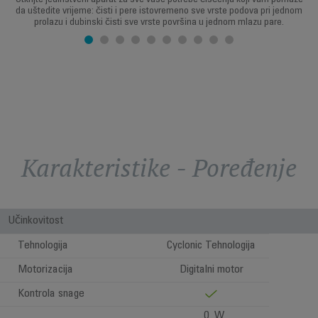
Otkrijte jedinstveni aparat za sve vaše potrebe čišćenja koji vam pomaže
da uštedite vrijeme: čisti i pere istovremeno sve vrste podova pri jednom
prolazu i dubinski čisti sve vrste površina u jednom mlazu pare.
Karakteristike - Poređenje
Učinkovitost
Tehnologija
Cyclonic Tehnologija
Motorizacija
Digitalni motor
Kontrola snage
0 W