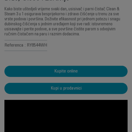
Kako biste uštedjeli vrijeme svaki dan, usisivač i parni čistač Clean &
Steam 3 u 1 osigurava besprijekorno i zdravo čišćenje u trenu za sve
vrste podova i površina. Doživite efikasnost pri jednom potezu i snagu
dubinskog čišćenja s jednim uređajem koji sve radi: istovremeno
usisavajte i perite podove, a sve površine čistite parom s odvojivim
ručnim čistačem na paru i raznim dodacima.
Referenca : RY8544WH
Kupite online
Kupi u prodavnici