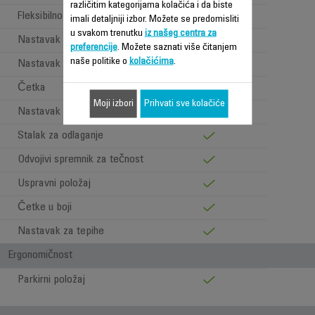
različitim kategorijama kolačića i da biste
Fleksibilno crijevo za paru
imali detaljniji izbor. Možete se predomisliti
u svakom trenutku
iz našeg centra za
Nastavak za pranje prozora
preferencije
. Možete saznati više čitanjem
naše politike o
kolačićima
.
Nastavak za paru
Četka
Moji izbori
Prihvati sve kolačiće
Nastavak za tepihe
Stalak za odlaganje
Odvojivi spremnik za tečnost
Uspravni položaj
Četke u boji
Nastavak za tepihe
Ergonomičnost
Parkirni položaj