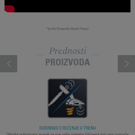
*protiv Rowenta Steam Power
Prednosti
PROIZVODA
DUBINSKO ČIŠĆENJE U TRENU