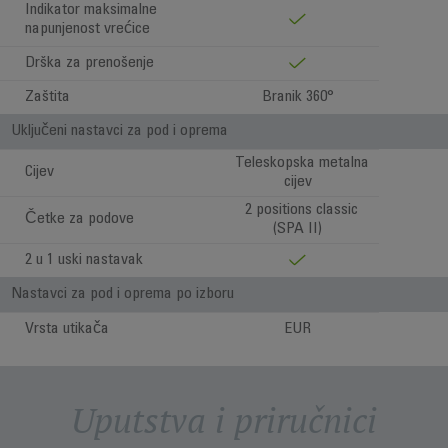
Indikator maksimalne
napunjenost vrećice
Drška za prenošenje
Zaštita
Branik 360°
Uključeni nastavci za pod i oprema
Teleskopska metalna
Cijev
cijev
2 positions classic
Četke za podove
(SPA II)
2 u 1 uski nastavak
Nastavci za pod i oprema po izboru
Vrsta utikača
EUR
Uputstva i priručnici