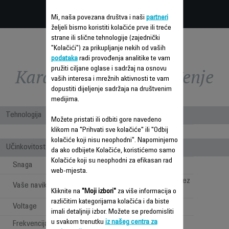
Mi, naša povezana društva i naši
partneri
željeli bismo koristiti kolačiće prve ili treće
strane ili slične tehnologije (zajednički
"Kolačići") za prikupljanje nekih od vaših
podataka
radi provođenja analitike te vam
Karakteristike - Poređenje
pružiti ciljane oglase i sadržaj na osnovu
vaših interesa i mrežnih aktivnosti te vam
dopustiti dijeljenje sadržaja na društvenim
medijima.
Tehnologija
Možete pristati ili odbiti gore navedeno
klikom na "Prihvati sve kolačiće" ili "Odbij
Bagless
kolačiće koji nisu neophodni". Napominjemo
Učinkovitost
da ako odbijete Kolačiće, koristićemo samo
Kolačiće koji su neophodni za efikasan rad
Snaga
550 W
web-mjesta.
Dubinsko čišćenje bez
Vaše navike
ograničenja
Kliknite na
"Moji izbori"
za više informacija o
različitim kategorijama kolačića i da biste
Voltage
220-240 V
imali detaljniji izbor. Možete se predomisliti
u svakom trenutku
iz našeg centra za
Frekvencija
50-60 Hz