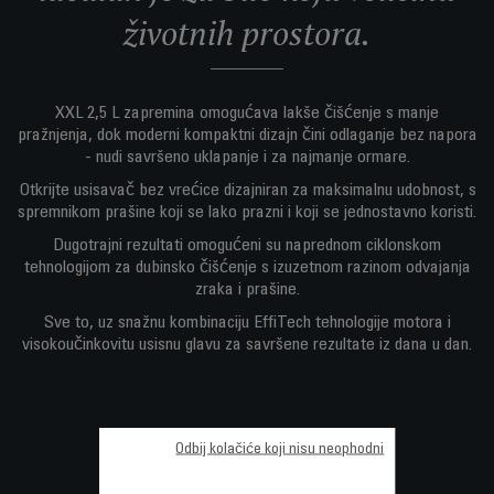
životnih prostora.
XXL 2,5 L zapremina omogućava lakše čišćenje s manje
pražnjenja, dok moderni kompaktni dizajn čini odlaganje bez napora
- nudi savršeno uklapanje i za najmanje ormare.
Otkrijte usisavač bez vrećice dizajniran za maksimalnu udobnost, s
spremnikom prašine koji se lako prazni i koji se jednostavno koristi.
Dugotrajni rezultati omogućeni su naprednom ciklonskom
tehnologijom za dubinsko čišćenje s izuzetnom razinom odvajanja
zraka i prašine.
Sve to, uz snažnu kombinaciju EffiTech tehnologije motora i
visokoučinkovitu usisnu glavu za savršene rezultate iz dana u dan.
Odbij kolačiće koji nisu neophodni