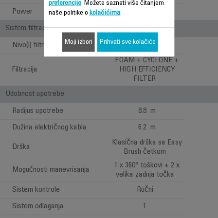
preferencije
. Možete saznati više čitanjem
Power
550 W
naše politike o
kolačićima
.
Sistem filtracije
Moji izbori
Prihvati sve kolačiće
Nivo(i) filtracije
3
FOAM + CYCLONE +
Filtracija
HIGH EFFICIENCY
FILTER
Udobnost upotrebe
Radijus upotrebe
8.8 m
Dužina električnog kabla
6.2 m
Klasična drška sa Easy
Drška
Brush četkom
1 x 360° toškovi + 2 x
Mogućnosti manevrisanja
velika zadnja točka
Sistem kontrole
Ručni
Sistem odlaganja
1