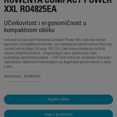
ROWENTA COMPACT POWER
XXL RO4825EA
Učinkovitost i ergonomičnost u
kompaktnom obliku
UsisIvač sa posudom Rowenta Compact Power XXL nudi impresivan
kapacitet u kompaktnom formatu, za svakodnevne performanse čišćenja
i praktičniji doživljaj čišćenja. XXL 2,5 L zapremine idealan je za širok
raspon životnih prostora - osiguravajući veću autonomiju i lako
pražnjenje spremnika prašine - s EffiTech motorom za duboko čišćenje i
naprednom ciklonskom tehnologijom za dugotrajne performanse iz dana
u dan.
Referenca : RO4825EA
Kupite online
Kupi u prodavnici