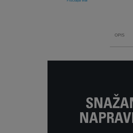
Pročitajte više
sa maksimalnom
niskom potrošnjom od
900 W** za savršene
rezultate čišćenja.
OPIS
SNAŽAN
NAPRAV