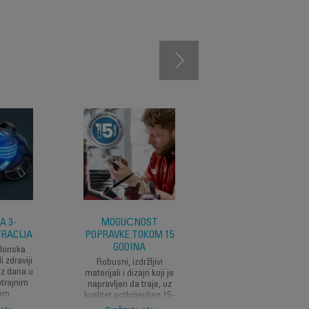
A 3-
MOGUĆNOST
POKRIVENOST VELI
TRACIJA
POPRAVKE TOKOM 15
POVRŠINE
GODINA
klonska
Široki radijus čišćenja
i zdraviji
8,80 m za pokrivanj
Robusni, izdržljivi
iz dana u
velike površine bez
materijali i dizajn koji je
trajnim
isključivanja.
napravljen da traje, uz
jem
kvalitet potkrijepljen 15-
aka i
godišnjom