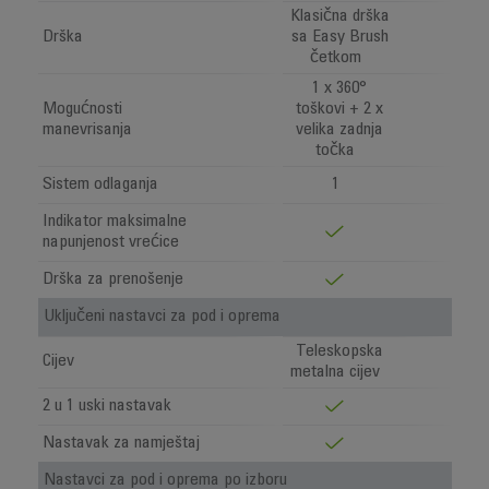
Klasična drška
Drška
sa Easy Brush
četkom
1 x 360°
Mogućnosti
toškovi + 2 x
manevrisanja
velika zadnja
točka
Sistem odlaganja
1
Indikator maksimalne
napunjenost vrećice
Drška za prenošenje
Uključeni nastavci za pod i oprema
Teleskopska
Cijev
metalna cijev
2 u 1 uski nastavak
Nastavak za namještaj
Nastavci za pod i oprema po izboru