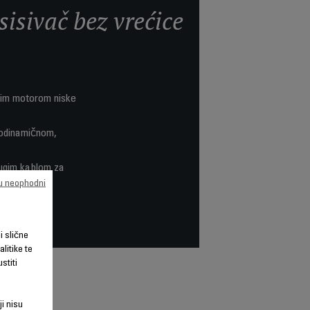
isivač bez vrećice
nim motorom niske
rodinamičnom,
 dugim kablom za
prostora.
su neophodni
li slične
litike te
stiti
ji nisu