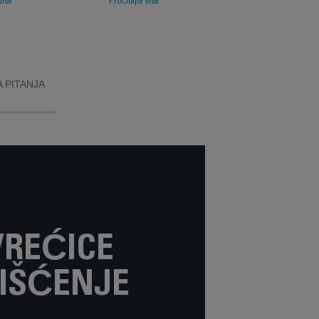
više
Pročitajte više
ata preko
posvećenošću
čestica
popravljivosti.
.
 PITANJA
VREĆICE
IŠĆENJE