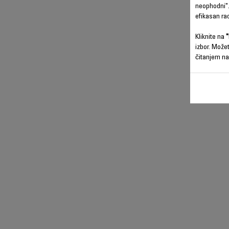
neophodni".
efikasan ra
Kliknite na
"
izbor. Može
čitanjem na