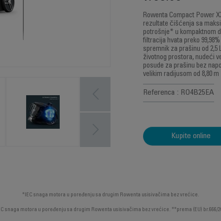
Rowenta Compact Power XXL
rezultate čišćenja sa mak
potrošnje* u kompaktnom d
filtracija hvata preko 99,98
spremnik za prašinu od 2,5 L
životnog prostora, nudeći v
posude za prašinu bez nap
velikim radijusom od 8,80 m
Referenca : RO4B25EA
Kupite online
*IEC snaga motora u poređenju sa drugim Rowenta usisivačima bez vrećice.
EC snaga motora u poređenju sa drugim Rowenta usisivačima bez vrećice. **prema (EU) br.666/2