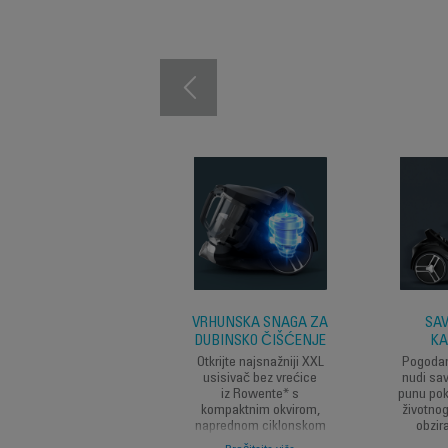
VRHUNSKA SNAGA ZA
SAV
DUBINSKO ČIŠĆENJE
KA
Otkrijte najsnažniji XXL
Pogodan 
usisivač bez vrećice
nudi sa
iz Rowente* s
punu pok
kompaktnim okvirom,
životnog
naprednom ciklonskom
obzira
tehnologijom i motorom