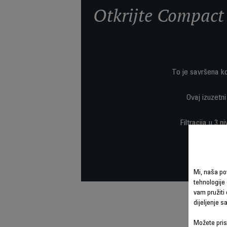
Otkrijte Compact 
To je savršena k
Ovaj izuzetn
Filtracija u 3 
napajanj
Mi, naša po
tehnologije 
vam pružiti 
dijeljenje 
Možete prist