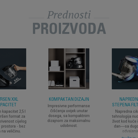
Prednosti
PROIZVODA
RŠEN XXL
KOMPAKTAN DIZAJN
NAPREDN
PACITET
STEPENA FIL
Impresivne performanse
čišćenja uvijek unutar
kapacitet 2,5 l
Napredna ci
dosega, sa kompaktnim
vršen format za
tehnologija nud
dizajnom za maksimalnu
rivenost cijelog
život kod kuće 
udobnost.
 prostora - bez
dan—sa dugo
 na veličinu.
odvajan
prašine/zr