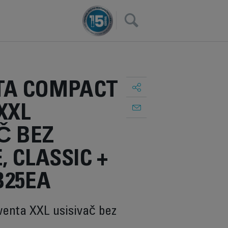
×
A COMPACT
XXL
Č BEZ
, CLASSIC +
B25EA
wenta XXL usisivač bez