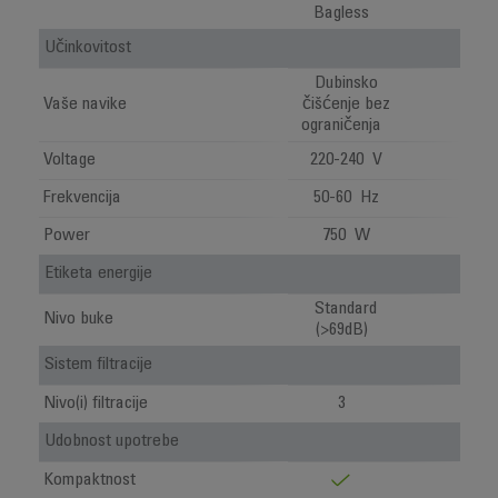
Bagless
Učinkovitost
Dubinsko
Vaše navike
čišćenje bez
ograničenja
Voltage
220-240 V
Frekvencija
50-60 Hz
Power
750 W
Etiketa energije
Standard
Nivo buke
(>69dB)
Sistem filtracije
Nivo(i) filtracije
3
Udobnost upotrebe
Kompaktnost