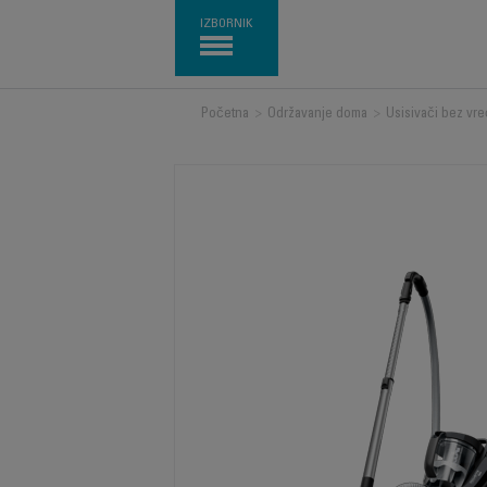
IZBORNIK
Početna
>
Održavanje doma
>
Usisivači bez vre