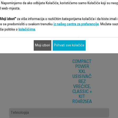
Karakteristike - Poređenje
 Napominjemo da ako odbijete Kolačiće, koristićemo samo Kolačiće koji su neo
d web-mjesta.
Moji izbori"
za više informacija o različitim kategorijama kolačića i da biste imali d
te se predomisliti u svakom trenutku
iz našeg centra za preferencije
. Možete saz
še politike o
kolačićima
.
Moji izbori
Prihvati sve kolačiće
COMPACT
POWER
XXL
USISIVAČ
BEZ
VREĆICE,
CLASSIC +
KIT
RO4B25EA
Tehnologija