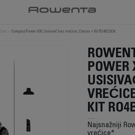
ćice
>
Compact Power XXL Usisivač bez vrećice, Classic + Kit RO4B25EA
ROWENT
POWER 
USISIVA
VREĆICE
KIT RO4
Najsnažniji Ro
vrećice*