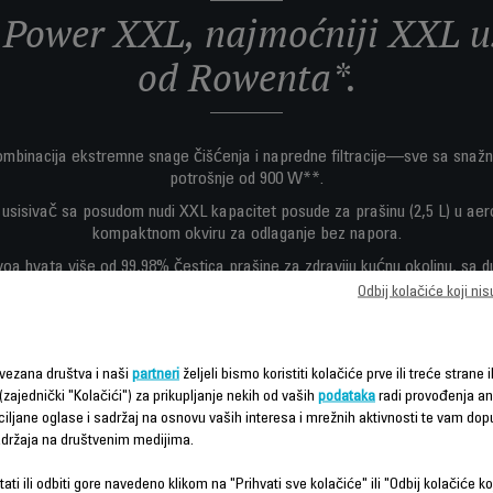
Power XXL, najmoćniji XXL us
od Rowenta*.
ombinacija ekstremne snage čišćenja i napredne filtracije—sve sa snaž
potrošnje od 900 W**.
i usisivač sa posudom nudi XXL kapacitet posude za prašinu (2,5 L) u ae
kompaktnom okviru za odlaganje bez napora.
nivoa hvata više od 99,98% čestica prašine za zdraviju kućnu okolinu, sa
e koji nudi široki radijus čišćenja od 8,8 m za praktično čišćenje velikih 
Odbij kolačiće koji ni
vezana društva i naši
partneri
željeli bismo koristiti kolačiće prve ili treće strane i
(zajednički "Kolačići") za prikupljanje nekih od vaših
podataka
radi provođenja ana
ciljane oglase i sadržaj na osnovu vaših interesa i mrežnih aktivnosti te vam dopu
sadržaja na društvenim medijima.
ati ili odbiti gore navedeno klikom na "Prihvati sve kolačiće" ili "Odbij kolačiće ko