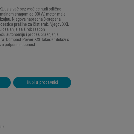
 usisivač bez vrećice nudi odlične
simalnom snagom od 900 W. motor male
izajnu. Njegova napredna 3-stepena
% čestica prašine za čist zrak. Njegov XXL
 idealan je za širok raspon
eću autonomiju i proces pražnjenja
ora. Compact Power XXL također dolazi s
 za potpunu udobnost.
Kupi u prodavnici
013