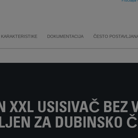
Pročitajte 
filtracijom hv
99,98% finih 
prašine
KARAKTERISTIKE
DOKUMENTACIJA
ČESTO POSTAVLJANA
 XXL USISIVAČ BEZ 
LJEN ZA DUBINSKO Č