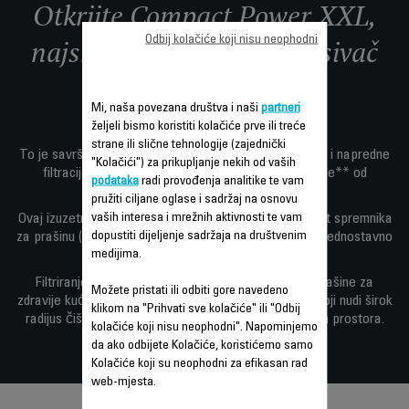
Otkrijte Compact Power XXL,
Odbij kolačiće koji nisu neophodni
najsnažniji Rowenta* usisivač
XXL bez vrećice.
Mi, naša povezana društva i naši
partneri
željeli bismo koristiti kolačiće prve ili treće
strane ili slične tehnologije (zajednički
To je savršena kombinacija ekstremne snage čišćenja i napredne
"Kolačići") za prikupljanje nekih od vaših
filtracije—sve sa snažnim motorom niske potrošnje** od
podataka
radi provođenja analitike te vam
maksimalno 900 W.
pružiti ciljane oglase i sadržaj na osnovu
vaših interesa i mrežnih aktivnosti te vam
Ovaj izuzetni usisivač s spremnikom nudi XXL kapacitet spremnika
dopustiti dijeljenje sadržaja na društvenim
za prašinu (2,5 L) u modernom, kompaktnom okviru za jednostavno
medijima.
odlaganje.
Filtriranje u 3 nivoa hvata više od 99,98% čestica prašine za
Možete pristati ili odbiti gore navedeno
zdravije kućno okruženje, uz dugi kabal za napajanje koji nudi širok
klikom na "Prihvati sve kolačiće" ili "Odbij
radijus čišćenja od 8,8 m za praktično čišćenje velikih prostora.
kolačiće koji nisu neophodni". Napominjemo
da ako odbijete Kolačiće, koristićemo samo
Kolačiće koji su neophodni za efikasan rad
web-mjesta.