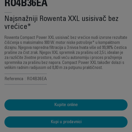
RO4B36EA
Najsnažniji Rowenta XXL usisivač bez
vrećice*
Rowenta Compact Power XXL usisivač bez vrećice nudi izvrsne rezultate
čišćenja s maksimalno 900 W. motor niske potrošnje* u kompaktnom
dizajnu. Njegova napredna filtracija u 3 nivoa hvata više od 99,98% čestica
prašine za čist zrak. Njegov XXL spremnik za prašinu od 2,5 L idealan je
za različite životne prostore, nudi veću autonomiju i proces pražnjenja
spremnika za prašinu bez napora. Compact Power XXL također dolazi s
velikim radnim radijusom od 8,80 m za potpunu praktičnost.
Referenca : RO4B36EA
Kupite online
Kupi u prodavnici