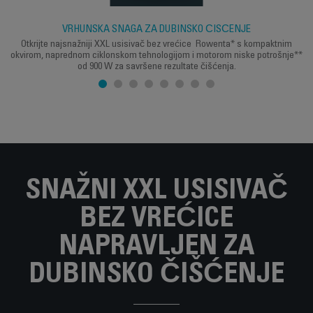
VRHUNSKA SNAGA ZA DUBINSKO ČIŠĆENJE
Otkrijte najsnažniji XXL usisivač bez vrećice Rowenta* s kompaktnim
okvirom, naprednom ciklonskom tehnologijom i motorom niske potrošnje**
od 900 W za savršene rezultate čišćenja.
SNAŽNI XXL USISIVAČ
BEZ VREĆICE
NAPRAVLJEN ZA
DUBINSKO ČIŠĆENJE