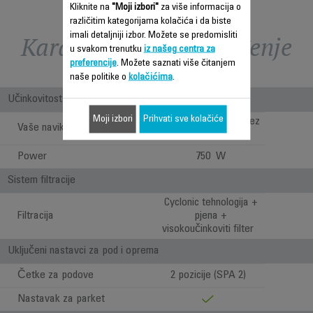
Kliknite na
"Moji izbori"
za više informacija o
različitim kategorijama kolačića i da biste
imali detaljniji izbor. Možete se predomisliti
Karakteristike - Poređenje
u svakom trenutku
iz našeg centra za
preferencije
. Možete saznati više čitanjem
naše politike o
kolačićima
.
Učinkovitost
Moji izbori
Prihvati sve kolačiće
Dubinsko čišćenje bez
Vaše navike
ograničenja
Power
750 W
Sistem filtracije
Cyclonic tehnologija +
Filtracija
pjena +
visokoučinkoviti filter
Uključeni nastavci za pod i oprema
Četke za podove
2 pozicije (SPA 2)
Nastavak za parket