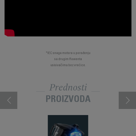
*IEC snaga motora u poređenju
sa drugim Rowenta
usisivačima bez vrećice.
Prednosti
PROIZVODA