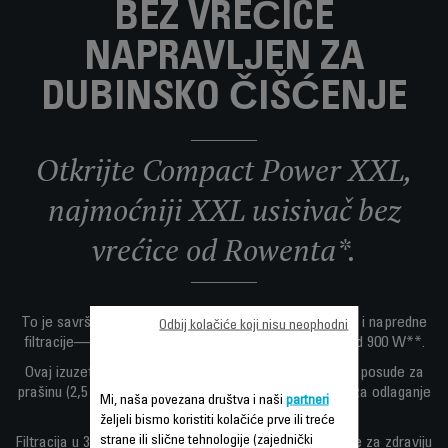
BEZ VREĆICE
NAPRAVLJEN ZA
DUBINSKO ČIŠĆENJE
Otkrijte Compact Power XXL,
najmoćniji XXL usisivač bez
vrećice od Rowenta*.
To je savršena kombinacija ekstremne snage čišćenja i napredne
Odbij kolačiće koji nisu neophodni
filtracije—sve sa snažnim motorom niske potrošnje od 900 W**.
Ovaj izuzetni usisivač sa posudom nudi XXL kapacitet posude za
prašinu (2,5 L) u aerodinamičnom, kompaktnom okviru za odlaganje
Mi, naša povezana društva i naši
partneri
bez napora.
željeli bismo koristiti kolačiće prve ili treće
strane ili slične tehnologije (zajednički
Filtracija u 3 nivoa hvata više od 99,98% čestica prašine za zdraviju