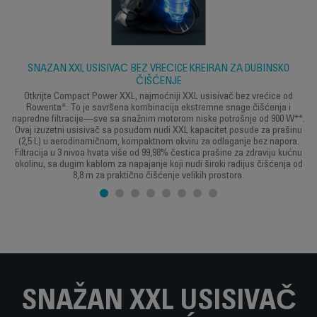
SNAŽAN XXL USISIVAČ BEZ VREĆICE KREIRAN ZA DUBINSKO
ČIŠĆENJE
Otkrijte Compact Power XXL, najmoćniji XXL usisivač bez vrećice od
Rowenta*. To je savršena kombinacija ekstremne snage čišćenja i
napredne filtracije—sve sa snažnim motorom niske potrošnje od 900 W**.
Ovaj izuzetni usisivač sa posudom nudi XXL kapacitet posude za prašinu
(2,5 L) u aerodinamičnom, kompaktnom okviru za odlaganje bez napora.
Filtracija u 3 nivoa hvata više od 99,98% čestica prašine za zdraviju kućnu
okolinu, sa dugim kablom za napajanje koji nudi široki radijus čišćenja od
8,8 m za praktično čišćenje velikih prostora.
SNAŽAN XXL USISIVAČ