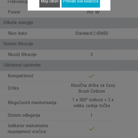
Moji izbori
Prihvati sve kolačiće
Frekvencija
50-60 Hz
Power
750 W
Etiketa energije
Nivo buke
Standard (>69dB)
Sistem filtracije
Nivo(i) filtracije
3
Udobnost upotrebe
Kompaktnost
Klasična drška sa Easy
Drška
Brush četkom
1 x 360° toškovi + 2 x
Mogućnosti manevrisanja
velika zadnja točka
Sistem odlaganja
1
Indikator maksimalne
napunjenost vrećice