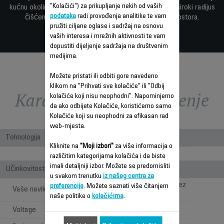
"Kolačići") za prikupljanje nekih od vaših
kućnu okolinu, sa dugim kablom za napajanje koji nudi široki radijus
podataka
radi provođenja analitike te vam
čišćenja od 8,8 m za praktično čišćenje velikih prostora.
pružiti ciljane oglase i sadržaj na osnovu
vaših interesa i mrežnih aktivnosti te vam
dopustiti dijeljenje sadržaja na društvenim
medijima.
Možete pristati ili odbiti gore navedeno
klikom na "Prihvati sve kolačiće" ili "Odbij
Karakteristike - Poređenje
kolačiće koji nisu neophodni". Napominjemo
da ako odbijete Kolačiće, koristićemo samo
Kolačiće koji su neophodni za efikasan rad
web-mjesta.
Tehnologija
Kliknite na
"Moji izbori"
za više informacija o
Bagless
različitim kategorijama kolačića i da biste
imali detaljniji izbor. Možete se predomisliti
Učinkovitost
u svakom trenutku
iz našeg centra za
Dubinsko čišćenje bez
preferencije
. Možete saznati više čitanjem
Vaše navike
ograničenja
naše politike o
kolačićima
.
Voltage
220-240 V