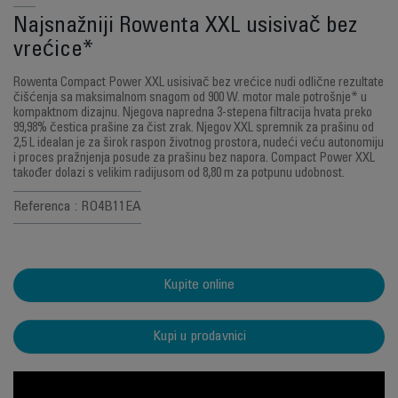
Najsnažniji Rowenta XXL usisivač bez
vrećice*
Rowenta Compact Power XXL usisivač bez vrećice nudi odlične rezultate
čišćenja sa maksimalnom snagom od 900 W. motor male potrošnje* u
kompaktnom dizajnu. Njegova napredna 3-stepena filtracija hvata preko
99,98% čestica prašine za čist zrak. Njegov XXL spremnik za prašinu od
2,5 L idealan je za širok raspon životnog prostora, nudeći veću autonomiju
i proces pražnjenja posude za prašinu bez napora. Compact Power XXL
također dolazi s velikim radijusom od 8,80 m za potpunu udobnost.
Referenca : RO4B11EA
Kupite online
Kupi u prodavnici