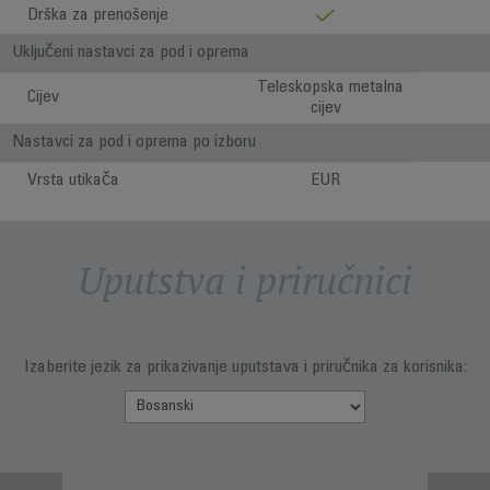
Drška za prenošenje
Uključeni nastavci za pod i oprema
Teleskopska metalna
Cijev
cijev
Nastavci za pod i oprema po izboru
Vrsta utikača
EUR
Uputstva i priručnici
Izaberite jezik za prikazivanje uputstava i priručnika za korisnika: