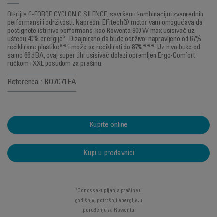
Otkrijte G-FORCE CYCLONIC SILENCE, savršenu kombinaciju izvanrednih
performansi i održivosti. Napredni Effitech® motor vam omogućava da
postignete isti nivo performansi kao Rowenta 900 W max usisivač uz
uštedu 40% energije*. Dizajnirano da bude održivo: napravljeno od 67%
reciklirane plastike** i može se reciklirati do 87%***. Uz nivo buke od
samo 66 dBA, ovaj super tihi usisivač dolazi opremljen Ergo-Comfort
ručkom i XXL posudom za prašinu.
Referenca : RO7C71EA
Kupite online
Kupi u prodavnici
*Odnos sakupljanja prašine u
godišnjoj potrošnji energije, u
poređenju sa Rowenta