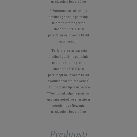
usisivačima bez vrećice
* Performanse usisavanja
prašine i godišnja potrošnja
mjerene interno prema
standardu EN60312, u
poređenju sa Rowenta RO4B
asortimanom
*Performanse usisavanja
prašine i godišnja potrošnja
mjerene interno prema
standardu EN60312, u
poređenju sa Rowenta RO4B
asortimanom **plastika: 65%
ukupne težine tijela usisivača
***odnos sakupljanja prašine i
godišnje potrošnje energije, u
poređenju sa Rowenta
usisivačima bez vrećice
Prednosti