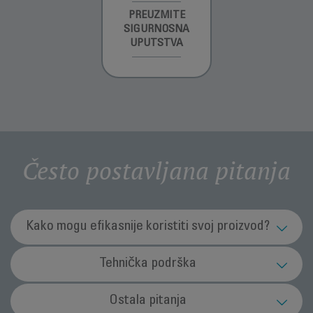
INFORMACIJE O
PREUZMITE
PREUZMI
GARANCIJI
SIGURNOSNA
UPUTSTVO ZA
UPUTSTVA
UPOTREBU
Često postavljana pitanja
Kako mogu efikasnije koristiti svoj proizvod?
Što bih trebao/la napraviti da osiguram da
Tehnička podrška
moj usisavač radi na maksimalnoj efikasnosti?
Usisavač se gasi tokom rada.
Ostala pitanja
Pobrinite se da dodatni pribor, cijev i fleksibilna crijeva nisu