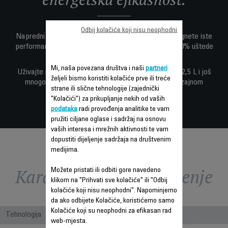
Odbij kolačiće koji nisu neophodni
Napredni Effitech® motor vam omogućava da postignete iste
performanse kao Rowenta 900 W max kanister uz 40% uštede
energije*.
Mi, naša povezana društva i naši
partneri
Uživajte u tihom čišćenju, XXL posudi za prašinu od 2,5 L i još
željeli bismo koristiti kolačiće prve ili treće
mnogo toga—zajedno sa ekološki osviještenim dizajnom
strane ili slične tehnologije (zajednički
napravljenim od 67% reciklirane plastike.**
"Kolačići") za prikupljanje nekih od vaših
podataka
radi provođenja analitike te vam
pružiti ciljane oglase i sadržaj na osnovu
vaših interesa i mrežnih aktivnosti te vam
dopustiti dijeljenje sadržaja na društvenim
medijima.
Karakteristike - Poređenje
Možete pristati ili odbiti gore navedeno
klikom na "Prihvati sve kolačiće" ili "Odbij
kolačiće koji nisu neophodni". Napominjemo
da ako odbijete Kolačiće, koristićemo samo
Kolačiće koji su neophodni za efikasan rad
Tehnologija
web-mjesta.