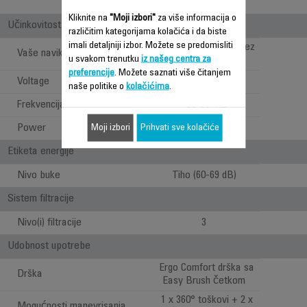
Bagless
Kliknite na
"Moji izbori"
za više informacija o
Učinkovitost
različitim kategorijama kolačića i da biste
imali detaljniji izbor. Možete se predomisliti
Dubinsko čišćenje bez
Vaše navike
u svakom trenutku
iz našeg centra za
ograničenja
preferencije
. Možete saznati više čitanjem
Voltage
220-240 V
naše politike o
kolačićima
.
Frekvencija
50-60 Hz
Power
500 W
Moji izbori
Prihvati sve kolačiće
Etiketa energije
Nivo buke
Tiho (60-69 dB)
Sistem filtracije
Nivo(i) filtracije
3
Udobnost upotrebe
Ergo Comfort drška sa
Drška
Easy Brush četkom
1 x 360° toškovi + 2 x
Mogućnosti manevrisanja