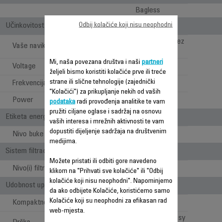
Bagless
Odbij kolačiće koji nisu neophodni
Učinkovitost
Dubinsko čišćenje bez
Vaše navike
ograničenja
Mi, naša povezana društva i naši
partneri
Voltage
220-240 V
željeli bismo koristiti kolačiće prve ili treće
strane ili slične tehnologije (zajednički
Frekvencija
50-60 Hz
"Kolačići") za prikupljanje nekih od vaših
Power
750 W
podataka
radi provođenja analitike te vam
pružiti ciljane oglase i sadržaj na osnovu
Etiketa energije
vaših interesa i mrežnih aktivnosti te vam
dopustiti dijeljenje sadržaja na društvenim
Nivo buke
Standard (>69dB)
medijima.
Sistem filtracije
Možete pristati ili odbiti gore navedeno
Nivo(i) filtracije
3
klikom na "Prihvati sve kolačiće" ili "Odbij
kolačiće koji nisu neophodni". Napominjemo
Udobnost upotrebe
da ako odbijete Kolačiće, koristićemo samo
Kolačiće koji su neophodni za efikasan rad
Kompaktnost
web-mjesta.
Klasična drška sa Easy