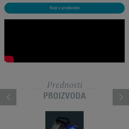
Kupi u prodavnici
Prednosti
PROIZVODA