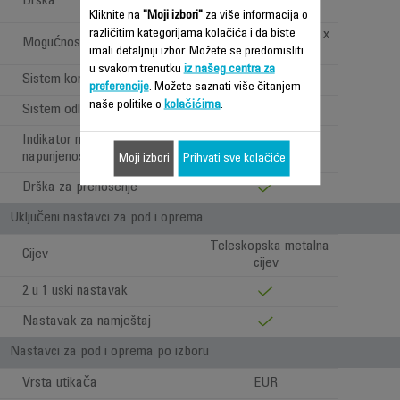
Drška
Brush četkom
Kliknite na
"Moji izbori"
za više informacija o
različitim kategorijama kolačića i da biste
1 x 360° toškovi + 2 x
Mogućnosti manevrisanja
imali detaljniji izbor. Možete se predomisliti
velika zadnja točka
u svakom trenutku
iz našeg centra za
Sistem kontrole
Ručni
preferencije
. Možete saznati više čitanjem
naše politike o
kolačićima
.
Sistem odlaganja
1
Indikator maksimalne
napunjenost vrećice
Moji izbori
Prihvati sve kolačiće
Drška za prenošenje
Uključeni nastavci za pod i oprema
Teleskopska metalna
Cijev
cijev
2 u 1 uski nastavak
Nastavak za namještaj
Nastavci za pod i oprema po izboru
Vrsta utikača
EUR