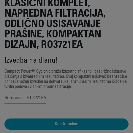
KLASIČNI KOMPLET,
NAPREDNA FILTRACIJA,
ODLIČNO USISAVANJE
PRAŠINE, KOMPAKTAN
DIZAJN, RO3721EA
Izvedba na dlanu!
Compact Power™ Cyclonic
pruža izuzetno efikasno i bezbrižno iskustvo
čišćenja s izvanrednim rezultatima. Ovaj kompaktni usisivač bez vrećice
donosi snažnu izvedbu na dohvat ruke, s vrhunskim rezultatima čišćenja
tvrdih podova i visokim nivoima filtracije.
Referenca : RO3721EA
Kupite online