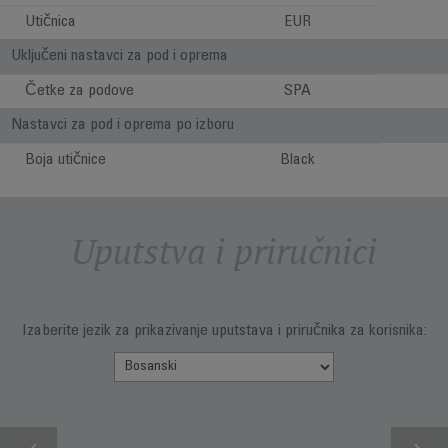
Utičnica
EUR
Uključeni nastavci za pod i oprema
Četke za podove
SPA
Nastavci za pod i oprema po izboru
Boja utičnice
Black
Uputstva i priručnici
Izaberite jezik za prikazivanje uputstava i priručnika za korisnika: