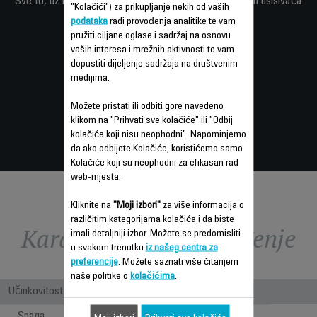
Sve to, uz neusporedivu praktičnost i prednosti u obliku usisivača
"Kolačići") za prikupljanje nekih od vaših
bez vrećice.
podataka
radi provođenja analitike te vam
pružiti ciljane oglase i sadržaj na osnovu
vaših interesa i mrežnih aktivnosti te vam
dopustiti dijeljenje sadržaja na društvenim
medijima.
Možete pristati ili odbiti gore navedeno
klikom na "Prihvati sve kolačiće" ili "Odbij
kolačiće koji nisu neophodni". Napominjemo
da ako odbijete Kolačiće, koristićemo samo
Kolačiće koji su neophodni za efikasan rad
web-mjesta.
Kliknite na
"Moji izbori"
za više informacija o
različitim kategorijama kolačića i da biste
Karakteristike - Poređenje
imali detaljniji izbor. Možete se predomisliti
u svakom trenutku
iz našeg centra za
preferencije
. Možete saznati više čitanjem
naše politike o
kolačićima
.
Učinkovitost
Snaga
750 W