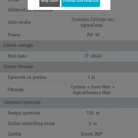
Moji izbori
Prihvati sve kolačiće
Učinkovitost usisavanja
***
Dubinsko čišćenje bez
Vaše navike
ograničenja
Power
750 W
Etiketa energije
Nivo buke
77 dB(A)
Sistem filtracije
Spremnik za prašinu
1.2L
Cyclone + foam filter +
Filtracija
High efficiency filter
Udobnost upotrebe
Radijus upotrebe
7.55 m
Dužina električnog kabla
5 m
Zaštita
Branik 360°