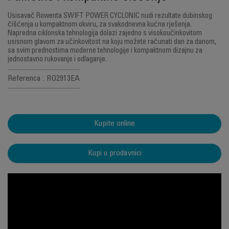
Usisavač Rowenta SWIFT POWER CYCLONIC nudi rezultate dubinskog
čišćenja u kompaktnom okviru, za svakodnevna kućna rješenja.
Napredna ciklonska tehnologija dolazi zajedno s visokoučinkovitom
usisnom glavom za učinkovitost na koju možete računati dan za danom,
sa svim prednostima moderne tehnologije i kompaktnom dizajnu za
jednostavno rukovanje i odlaganje.
Referenca : RO2913EA
Kupite online
Kupi u prodavnici