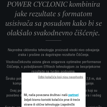
POWER CYCLONIC kombinira
jake rezultate s formatom
usisivača sa posudom kako bi se
olakšalo svakodnevno čišćenje.
Napredna ciklonska tehnologija proizvodi visoki nivo odvajanja
zraka i prašine za dugotrajne rezultate čišćenja.
Visokoučinkovita usisna glava osigurava optimalne performanse
čišćenja, s poboljšanom Effitech tehnologijom za besprijekorne
rezultate na tvrdim podovima.
Odbij kolačiće koji nisu neophodni
Široko pokrivanje je dostupno s radijusom čišćenja od 7,6 m, dok
kompaktni format osigurava lako rukovanje i odlaganje.
Ovaj posebni model Home & Car Pro sadrži dodatke koji su
Mi, naša povezana društva i naši
partneri
posebno dizajnirani za čišćenje vašeg životnog prostora i vašeg
željeli bismo koristiti kolačiće prve ili treće
automobila.
strane ili slične tehnologije (zajednički