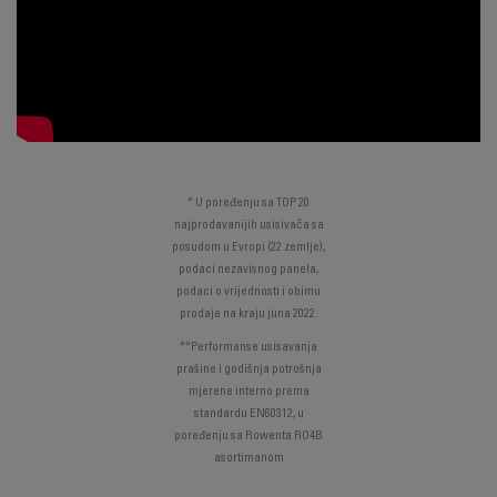
* U poređenju sa TOP 20
najprodavanijih usisivača sa
posudom u Evropi (22 zemlje),
podaci nezavisnog panela,
podaci o vrijednosti i obimu
prodaje na kraju juna 2022.
**Performanse usisavanja
prašine i godišnja potrošnja
mjerene interno prema
standardu EN60312, u
poređenju sa Rowenta RO4B
asortimanom