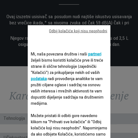
Ovaj izuzetni usisivač sa posudom nudi najtiše iskustvo usisavanja
bez vrećice ikada,* sa nivoima zvuka od čak 59 dB(A) čak i pri
maksimalnoj snazi.
Odbij kolačiće koji nisu neophodni
Njegov radijus čišćenja od 12 m i spremnik za prašinu od 2,5 L
osiguravaju veću autonomiju i udobnost iz dana u dan.
Mi, naša povezana društva i naši
partneri
željeli bismo koristiti kolačiće prve ili treće
strane ili slične tehnologije (zajednički
"Kolačići") za prikupljanje nekih od vaših
podataka
radi provođenja analitike te vam
pružiti ciljane oglase i sadržaj na osnovu
Karakteristike - Poređenje
vaših interesa i mrežnih aktivnosti te vam
dopustiti dijeljenje sadržaja na društvenim
medijima.
Možete pristati ili odbiti gore navedeno
Tehnologija
klikom na "Prihvati sve kolačiće" ili "Odbij
Bagless
kolačiće koji nisu neophodni". Napominjemo
da ako odbijete Kolačiće, koristićemo samo