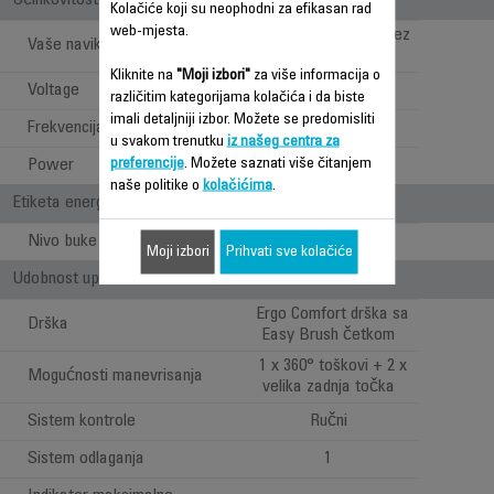
Učinkovitost
Kolačiće koji su neophodni za efikasan rad
web-mjesta.
Dubinsko čišćenje bez
Vaše navike
ograničenja
Kliknite na
"Moji izbori"
za više informacija o
Voltage
220-240 V
različitim kategorijama kolačića i da biste
imali detaljniji izbor. Možete se predomisliti
Frekvencija
50-60 Hz
u svakom trenutku
iz našeg centra za
preferencije
. Možete saznati više čitanjem
Power
500 W
naše politike o
kolačićima
.
Etiketa energije
Nivo buke
Vrlo tiho (<60dB)
Moji izbori
Prihvati sve kolačiće
Udobnost upotrebe
Ergo Comfort drška sa
Drška
Easy Brush četkom
1 x 360° toškovi + 2 x
Mogućnosti manevrisanja
velika zadnja točka
Sistem kontrole
Ručni
Sistem odlaganja
1