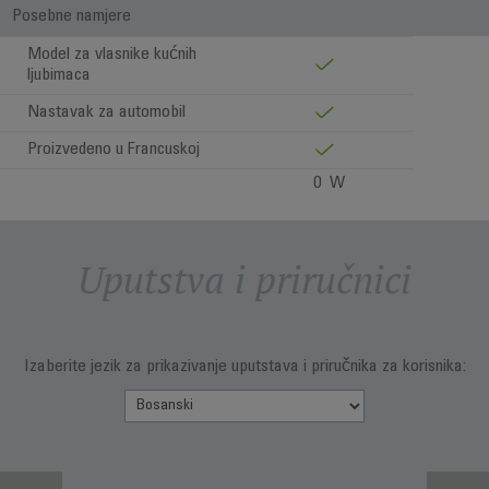
Posebne namjere
Model za vlasnike kućnih
ljubimaca
Nastavak za automobil
Proizvedeno u Francuskoj
0 W
Uputstva i priručnici
Izaberite jezik za prikazivanje uputstava i priručnika za korisnika: