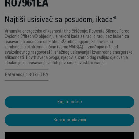
RO7961EA
Najtiši usisivač sa posudom, ikada*
Vrhunska energetska efikasnost i tiho čišćenje: Rowenta Silence Force
Cyclonic Effitech® objedinjuje rekord kada se radi o radu bez buke* za
usisivač sa posudom sa Effitech® tehnologijom, za savršenu
kombinaciju ekstremne tišine (samo 59dB(A)—značajno niže od
svakodnevnog razgovora! ), snažnog usisavanja i izvanredne energetske
efikasnosti. Povrh svega ovoga, njegov izuzetno dug radijus djelovanja
idealan je za usisavanje velikih površina bez isključivanja.
Referenca : RO7961EA
Kupite online
Kupi u prodavnici