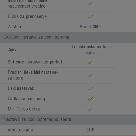
Indikator maksimalne
napunjenost vrećice
Drška za prenošenje
Zaštita
Branik 360°
Uključeni nastavci za pod i oprema
Teleskopska metalna
Cijev
cijev
Softcare nastavak za parket
Precizni fleksiblni nastavak
za utore
Uski nastavak
Četka za namještaj
Mini Turbo četka
Nastavci za pod i oprema po izboru
Vrsta utikača
EUR