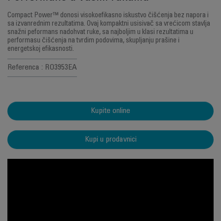
Compact Power™ donosi visokoefikasno iskustvo čišćenja bez napora i
sa izvanrednim rezultatima. Ovaj kompaktni usisivač sa vrećicom stavlja
snažni peformans nadohvat ruke, sa najboljim u klasi rezultatima u
performasu čišćenja na tvrdim podovima, skupljanju prašine i
energetskoj efikasnosti.
Referenca : RO3953EA
Kupite online
Kupi u prodavnici