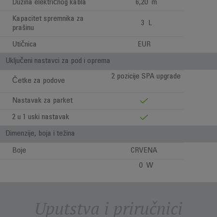
Dužina električnog kabla
6,20 m
Kapacitet spremnika za
3 L
prašinu
Utičnica
EUR
Uključeni nastavci za pod i oprema
2 pozicije SPA upgrade
Četke za podove
Nastavak za parket
2 u 1 uski nastavak
Dimenzije, boja i težina
Boje
CRVENA
0 W
Uputstva i priručnici