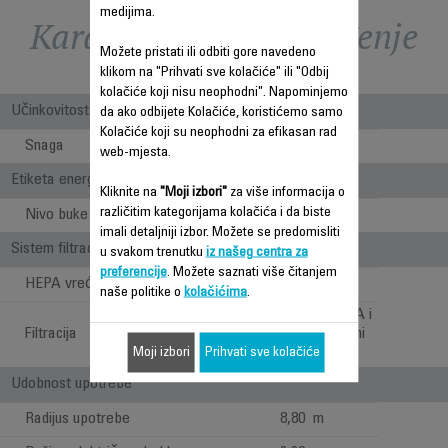
medijima.
Karakteristike - Poređenje
Možete pristati ili odbiti gore navedeno
klikom na "Prihvati sve kolačiće" ili "Odbij
kolačiće koji nisu neophodni". Napominjemo
Učinkovitost
da ako odbijete Kolačiće, koristićemo samo
Kolačiće koji su neophodni za efikasan rad
Snaga
750
web-mjesta.
Etiketa energije
Kliknite na
"Moji izbori"
za više informacija o
različitim kategorijama kolačića i da biste
Nivo buke
75 dB(A)
imali detaljniji izbor. Možete se predomisliti
Sistem filtracije
u svakom trenutku
iz našeg centra za
preferencije
. Možete saznati više čitanjem
HEPA vrećica
1
naše politike o
kolačićima
.
HYGIENE+ VREĆICA i
Filtracija
visoko efikasni trajni
Moji izbori
Prihvati sve kolačiće
filter
Udobnost upotrebe
Radijus upotrebe
8,80 m