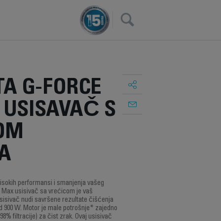
×
A G-FORCE
 USISAVAČ S
OM
EA
visokih performansi i smanjenja vašeg
e Max usisivač sa vrećicom je vaš
sisivač nudi savršene rezultate čišćenja
900 W. Motor je male potrošnje* zajedno
98% filtracije) za čist zrak. Ovaj usisivač