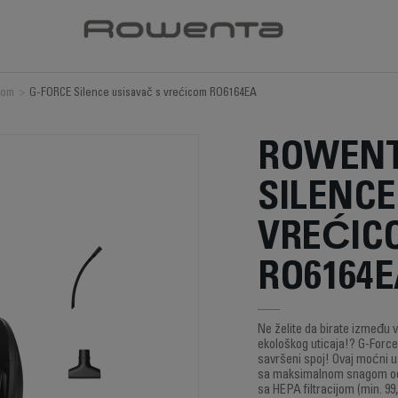
com
>
G-FORCE Silence usisavač s vrećicom RO6164EA
ROWENT
SILENCE
VREĆIC
RO6164
Ne želite da birate između 
ekološkog uticaja!? G-Forc
savršeni spoj! Ovaj moćni u
sa maksimalnom snagom od 
sa HEPA filtracijom (min. 99,