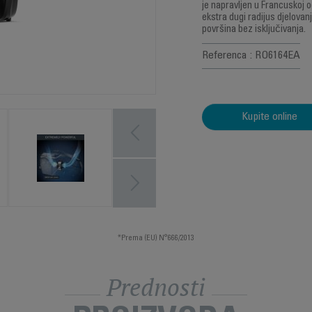
je napravljen u Francuskoj o
ekstra dugi radijus djelovan
površina bez isključivanja.
Referenca : RO6164EA
Kupite online
*Prema (EU) N°666/2013
Prednosti