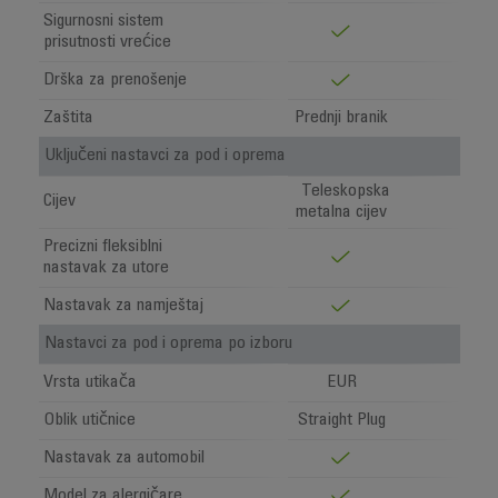
Sigurnosni sistem
prisutnosti vrećice
Drška za prenošenje
Zaštita
Prednji branik
Uključeni nastavci za pod i oprema
Teleskopska
Cijev
metalna cijev
Precizni fleksiblni
nastavak za utore
Nastavak za namještaj
Nastavci za pod i oprema po izboru
Vrsta utikača
EUR
Oblik utičnice
Straight Plug
Nastavak za automobil
Model za alergičare