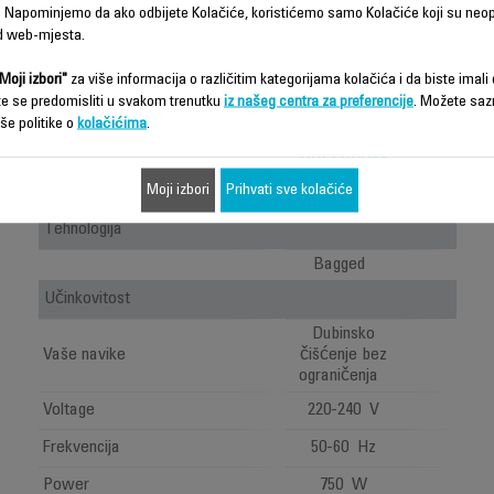
 Napominjemo da ako odbijete Kolačiće, koristićemo samo Kolačiće koji su neo
d web-mjesta.
G-FORCE
Moji izbori"
za više informacija o različitim kategorijama kolačića i da biste imali d
SILENCE
te se predomisliti u svakom trenutku
iz našeg centra za preferencije
. Možete saz
USISAVAČ
še politike o
kolačićima
.
S
VREĆICOM
RO6164EA
Moji izbori
Prihvati sve kolačiće
Tehnologija
Bagged
Učinkovitost
Dubinsko
Vaše navike
čišćenje bez
ograničenja
Voltage
220-240 V
Frekvencija
50-60 Hz
Power
750 W