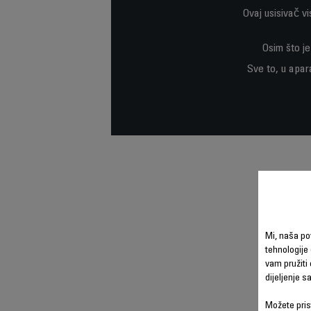
Ovaj usisivač v
Osim što je
Sve to, u apar
Mi, naša po
tehnologije 
vam pružiti 
dijeljenje 
Možete prist