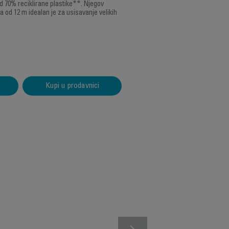
d 70% reciklirane plastike**. Njegov
ja od 12 m idealan je za usisavanje velikih
Kupi u prodavnici