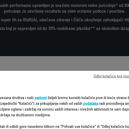
isokih performansi opremljen je snažnim motorom niske potrošnje* od 
potrošnje za savršene rezultate na svim vrstama podova i površina.
 super tih sa 65dB(A), obećava zdravije i čišće okruženje zahvaljujući HEPA
atu koji je napravljen od do 70% reciklirane plastike** sa ekološkim diz
Odbij kolačiće koji ni
Karakteristike - Poređenje
vezana društva i naši
partneri
željeli bismo koristiti kolačiće prve ili treće strane i
(zajednički "Kolačići") za prikupljanje nekih od vaših
podataka
radi provođenja ana
ciljane oglase i sadržaj na osnovu vaših interesa i mrežnih aktivnosti te vam dopu
sadržaja na društvenim medijima.
ati ili odbiti gore navedeno klikom na "Prihvati sve kolačiće" ili "Odbij kolačiće ko