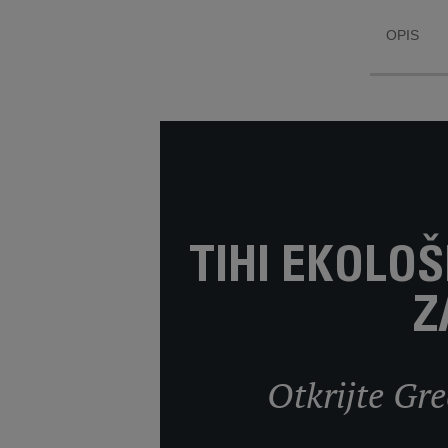
uku
usisivač
OPIS
a recikla
u od
lokal
TIHI EKOLO
Z
Otkrijte Gre