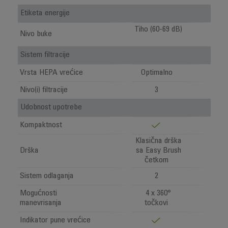
Etiketa energije
Tiho (60-69 dB)
Nivo buke
Sistem filtracije
Vrsta HEPA vrećice
Optimalno
Nivo(i) filtracije
3
Udobnost upotrebe
Kompaktnost
Klasična drška
Drška
sa Easy Brush
četkom
Sistem odlaganja
2
Mogućnosti
4 x 360°
manevrisanja
točkovi
Indikator pune vrećice