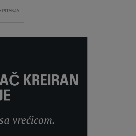
 PITANJA
VAČ KREIRAN
JE
 sa vrećicom.