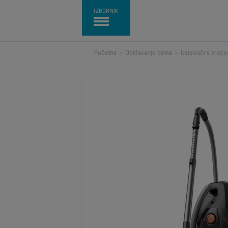
IZBORNIK
Početna
>
Održavanje doma
>
Usisivači s vreći