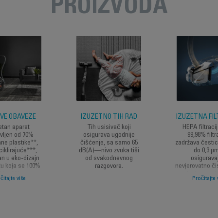
PROIZVODA
VE OBAVEZE
IZUZETNO TIH RAD
IZUZETNA FIL
etan aparat
Tih usisivač koji
HEPA filtraci
vljen od 70%
osigurava ugodnije
99,98% filtr
ane plastike**,
čišćenje, sa samo 65
zadržava čestic
iklirajuće***,
dB(A)—nivo zvuka tiši
do 0,3 µ
n u eko-dizajn
od svakodnevnog
osigurava
u koja se 100%
razgovora.
nevjerovatno čis
klira*** sa
zraka koji je i
čitajte više
Pročitajte 
razgradivim
porodice il
erijalom za
najosjetlji
otavanje i
nom upotrebom
**plastika: 61%