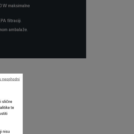
900 W maksimalne
 filtraciji.
ajnom ambalaže.
su neophodni
li slične
litike te
stiti
ji nisu