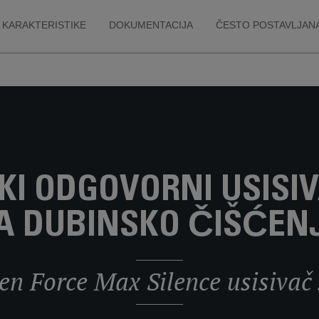
pne težine
a***potencijaln
KARAKTERISTIKE
DOKUMENTACIJA
ČESTO POSTAVLJANA
ža, za sortiranje
govarajućim
nim objektima
ŠKI ODGOVORNI USISI
A DUBINSKO ČIŠĆEN
en Force Max Silence usisivač