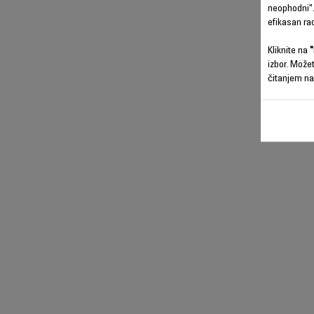
neophodni".
efikasan ra
Kliknite na
"
izbor. Može
čitanjem na