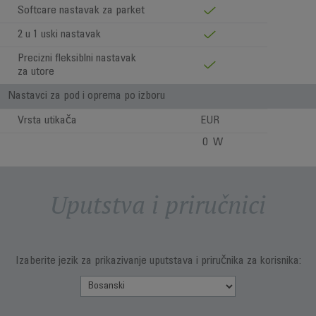
Softcare nastavak za parket
2 u 1 uski nastavak
Precizni fleksiblni nastavak
za utore
Nastavci za pod i oprema po izboru
Vrsta utikača
EUR
0 W
Uputstva i priručnici
Izaberite jezik za prikazivanje uputstava i priručnika za korisnika: