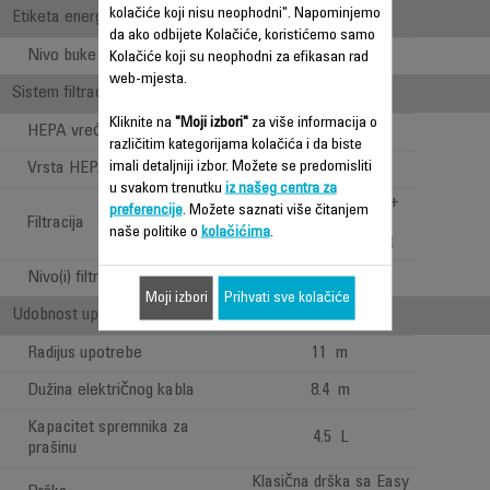
kolačiće koji nisu neophodni". Napominjemo
Etiketa energije
da ako odbijete Kolačiće, koristićemo samo
Nivo buke
70 dB(A)
Kolačiće koji su neophodni za efikasan rad
web-mjesta.
Sistem filtracije
Kliknite na
"Moji izbori"
za više informacija o
HEPA vrećica
1
različitim kategorijama kolačića i da biste
imali detaljniji izbor. Možete se predomisliti
Vrsta HEPA vrećice
Optimalno
u svakom trenutku
iz našeg centra za
FOAM + HYGIENE+
preferencije
. Možete saznati više čitanjem
Filtracija
BAG + HIGH
naše politike o
kolačićima
.
EFFICIENCY FILTER
Nivo(i) filtracije
3
Moji izbori
Prihvati sve kolačiće
Udobnost upotrebe
Radijus upotrebe
11 m
Dužina električnog kabla
8.4 m
Kapacitet spremnika za
4.5 L
prašinu
Klasična drška sa Easy