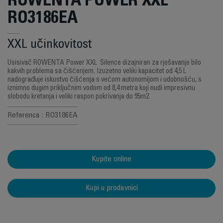
ROWENTA POWER XXL
RO3186EA
XXL učinkovitost
Usisivač ROWENTA Power XXL Silence dizajniran za rješavanje bilo
kakvih problema sa čišćenjem. Izuzetno veliki kapacitet od 4,5 L
nadograđuje iskustvo čišćenja s većom autonomijom i udobnošću, s
iznimno dugim priključnim vodom od 8,4 metra koji nudi impresivnu
slobodu kretanja i veliki raspon pokrivanja do 95m2.
Referenca : RO3186EA
Kupite online
Kupi u prodavnici