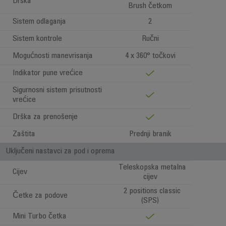
Drška
Brush četkom
Sistem odlaganja
2
Sistem kontrole
Ručni
Mogućnosti manevrisanja
4 x 360° točkovi
Indikator pune vrećice
Sigurnosni sistem prisutnosti
vrećice
Drška za prenošenje
Zaštita
Prednji branik
Uključeni nastavci za pod i oprema
Teleskopska metalna
Cijev
cijev
2 positions classic
Četke za podove
(SPS)
Mini Turbo četka