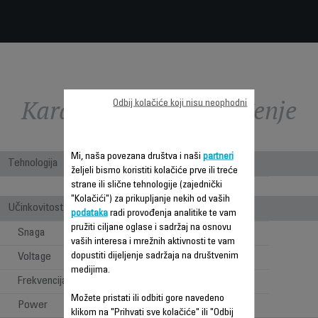
Karakteristike - Poređenje
Odbij kolačiće koji nisu neophodni
Mi, naša povezana društva i naši
partneri
Tehnologija
željeli bismo koristiti kolačiće prve ili treće
strane ili slične tehnologije (zajednički
Bagged
"Kolačići") za prikupljanje nekih od vaših
Učinkovitost
podataka
radi provođenja analitike te vam
pružiti ciljane oglase i sadržaj na osnovu
Snaga
450 W
vaših interesa i mrežnih aktivnosti te vam
dopustiti dijeljenje sadržaja na društvenim
Voltage
220-240 V
medijima.
Frekvencija
50-60 Hz
Možete pristati ili odbiti gore navedeno
Power
450 W
klikom na "Prihvati sve kolačiće" ili "Odbij