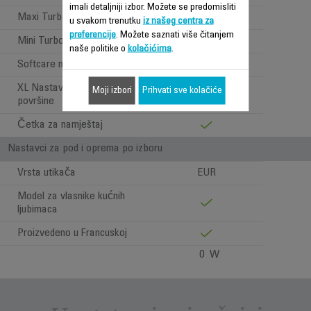
imali detaljniji izbor. Možete se predomisliti
Maxi Turbo četka
u svakom trenutku
iz našeg centra za
preferencije
. Možete saznati više čitanjem
Mini Turbo četka
naše politike o
kolačićima
.
Softcare nastavak za parket
XL Nastavak za uske
Moji izbori
Prihvati sve kolačiće
površine
Četka za namještaj
Nastavci za pod i oprema po izboru
Vrsta utikača
EUR
Model za vlasnike kućnih
ljubimaca
Proizvedeno u Francuskoj
0 W