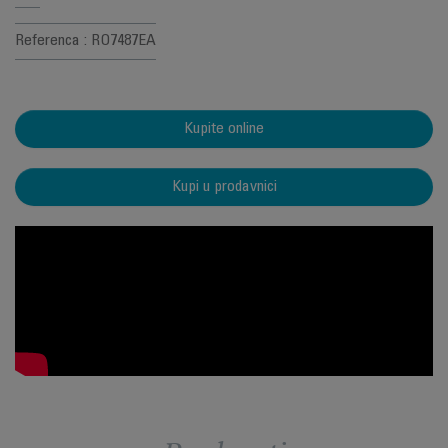
Referenca : RO7487EA
Kupite online
Kupi u prodavnici