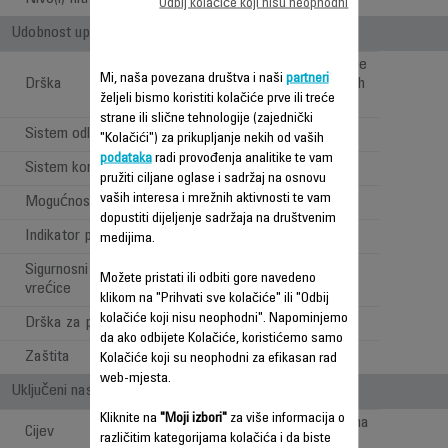
Odbij kolačiće koji nisu neophodni
Udobnost upotrebe
Ergo Comfort Silence
Mi, naša povezana društva i naši
partneri
Drška
drška sa Easy Brush
željeli bismo koristiti kolačiće prve ili treće
četkom
strane ili slične tehnologije (zajednički
Sistem odlaganja
2
"Kolačići") za prikupljanje nekih od vaših
podataka
radi provođenja analitike te vam
Sistem kontrole
Elektronski
pružiti ciljane oglase i sadržaj na osnovu
vaših interesa i mrežnih aktivnosti te vam
Mogućnosti manevrisanja
4 x 360° točkovi
dopustiti dijeljenje sadržaja na društvenim
Indikator pune vrećice
medijima.
Sigurnosni sistem prisutnosti
Možete pristati ili odbiti gore navedeno
vrećice
klikom na "Prihvati sve kolačiće" ili "Odbij
kolačiće koji nisu neophodni". Napominjemo
Drška za prenošenje
da ako odbijete Kolačiće, koristićemo samo
Zaštita
Branik 360°
Kolačiće koji su neophodni za efikasan rad
web-mjesta.
Uključeni nastavci za pod i oprema
Kliknite na
"Moji izbori"
za više informacija o
Teleskopska metalna
Cijev
različitim kategorijama kolačića i da biste
cijev