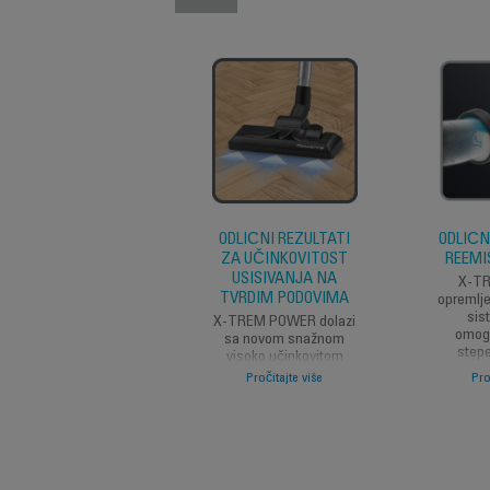
ODLIČNI REZULTATI
ODLIČN
ZA UČINKOVITOST
REEMI
USISIVANJA NA
X-T
TVRDIM PODOVIMA
opremlj
sis
X-TREM POWER dolazi
omogu
sa novom snažnom
step
visoko učinkovitom
čestica p
usisnom glavom, i pruža
Pročitajte više
Pro
Kao vrhun
najbolje rezultate
od spu
čišćenja u svojoj klasi na
ispr
tvrdim podovima.
Specijaln
filter 
samog 