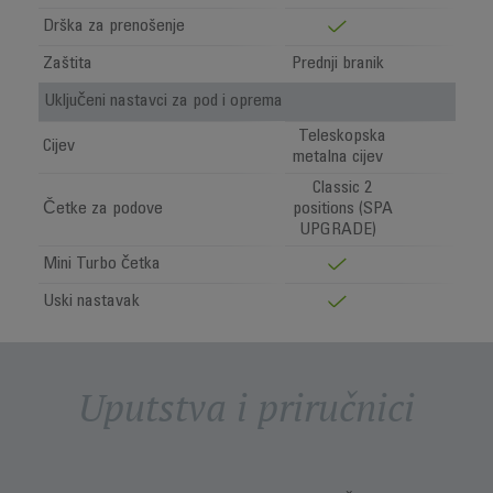
Drška za prenošenje
Zaštita
Prednji branik
Uključeni nastavci za pod i oprema
Teleskopska
Cijev
metalna cijev
Classic 2
Četke za podove
positions (SPA
UPGRADE)
Mini Turbo četka
Uski nastavak
Uputstva i priručnici