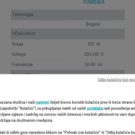
RO6853EA
Tehnologija
Bagged
Učinkovitost
Snaga
750 W
Voltage
220-240 V
Frekvencija
50-60 Hz
Sistem filtracije
Odbij kolačiće koji ni
HEPA vrećica
1
HYGIENE+
bag + High
vezana društva i naši
partneri
željeli bismo koristiti kolačiće prve ili treće strane i
Filtracija
efficiency
(zajednički "Kolačići") za prikupljanje nekih od vaših
podataka
radi provođenja ana
permanent
ciljane oglase i sadržaj na osnovu vaših interesa i mrežnih aktivnosti te vam dopu
filter
sadržaja na društvenim medijima.
Nivo(i) filtracije
2
ati ili odbiti gore navedeno klikom na "Prihvati sve kolačiće" ili "Odbij kolačiće ko