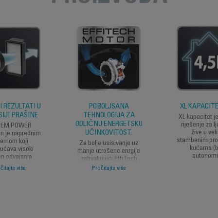
I REZULTATI U
POBOLJŠANA
XL KAPACITET
SIJI PRAŠINE
TEHNOLOGIJA ZA
XL kapacitet j
ODLIČNU ENERGETSKU
riješenje za lj
REM POWER
UČINKOVITOST.
žive u vel
en je naprednim
stambenim pro
temom koji
Za bolje usisivanje uz
kućama (b
ćava visoki
manje utrošene enrgije
autonomij
en odvajanja
zahvaljujući EffiTech
rašine od zraka.
motoru koji utire put ka
čitajte više
Pročitajte više
ac toga: - Filter
ultimativnoj energetskoj
žve smješten
učinkovitosti.
ed motora -
i vrlo učinkoviti
smješten ispred
izlaza za zrak