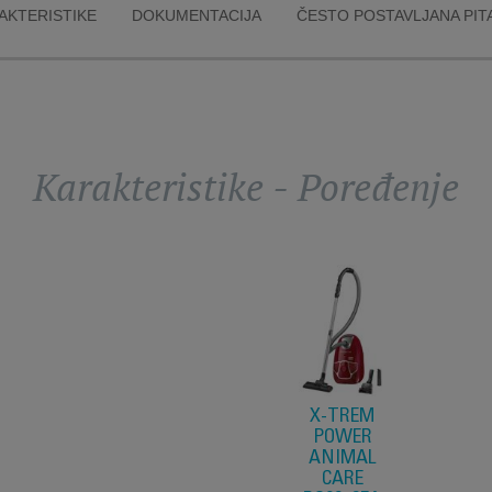
i se uklonile i
AKTERISTIKE
DOKUMENTACIJA
ČESTO POSTAVLJANA PIT
nje čestice
e emitirane iz
 99.99% prašine
 filtrirano.
Karakteristike - Poređenje
X-TREM
POWER
ANIMAL
CARE