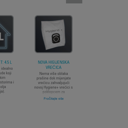
: 4.5 L
NOVA HIGIJENSKA
TRAJNI
VREĆICA
VISOKOUČINKOVIT
e idealno
FILTER
ude koji
Nema više oblaka
ikim
prašine dok mijenjate
Nije potrebno mijenja
storima i
vrećicu zahvaljujući
filtera! Zahvaljujući
olja
novoj Hygiene+ vrećici s
tehnologiji visoke
a).
poklopcem za
filtracije, X-TREME
zatvaranje: praktično i
POWER filteri su traj
Pročitajte više
Pročitajte više
higijenski!
(samo kada se koris
Hygene+ Rowenta
vrećice).