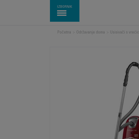
IZBORNIK
Početna
>
Održavanje doma
>
Usisivači s vreći