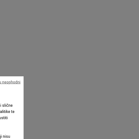
su neophodni
li slične
litike te
stiti
ji nisu