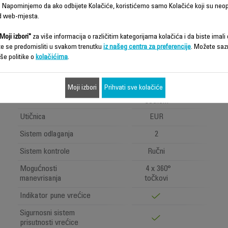
Udobnost upotrebe
 Napominjemo da ako odbijete Kolačiće, koristićemo samo Kolačiće koji su neo
d web-mjesta.
Radijus upotrebe
8.80 m
Moji izbori"
za više informacija o različitim kategorijama kolačića i da biste imali d
Dužina električnog kabla
6.20 m
te se predomisliti u svakom trenutku
iz našeg centra za preferencije
. Možete saz
Kapacitet spremnika za
še politike o
kolačićima
.
4.5 L
prašinu
Klasična drška
Moji izbori
Prihvati sve kolačiće
Drška
sa Easy Brush
četkom
Utičnica
EUR
Sistem odlaganja
2
Sistem kontrole
Ručni
Mogućnosti
4 x 360°
manevrisanja
točkovi
Indikator pune vrećice
Sigurnosni sistem
prisutnosti vrećice