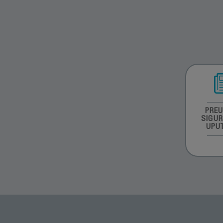
PREU
SIGU
UPU