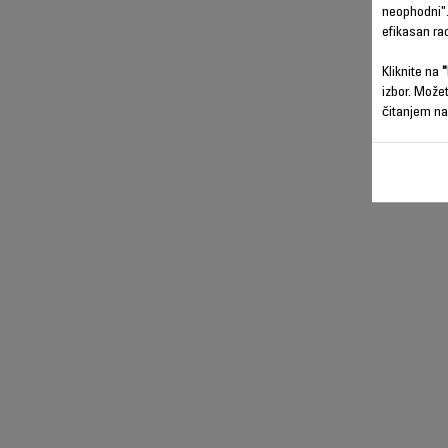
neophodni".
efikasan ra
Kliknite na
"
izbor. Može
čitanjem na