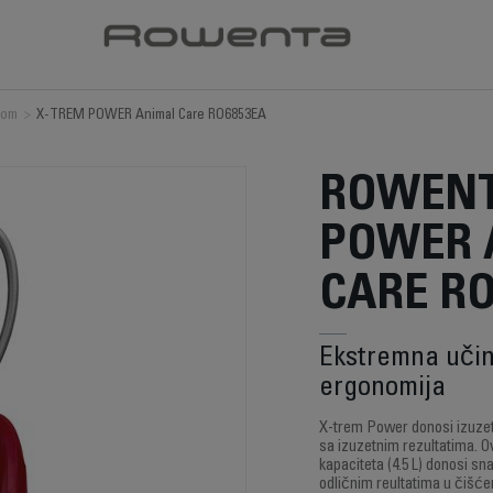
com
>
X-TREM POWER Animal Care RO6853EA
ROWENT
POWER 
CARE RO
Ekstremna učin
ergonomija
X-trem Power donosi izuzet
sa izuzetnim rezultatima. O
kapaciteta (4.5 L) donosi s
odličnim reultatima u čišćen