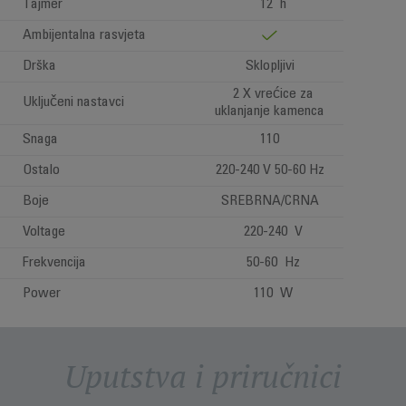
Tajmer
12 h
Ambijentalna rasvjeta
Drška
Sklopljivi
2 X vrećice za
Uključeni nastavci
uklanjanje kamenca
Snaga
110
Ostalo
220-240 V 50-60 Hz
Boje
SREBRNA/CRNA
Voltage
220-240 V
Frekvencija
50-60 Hz
Power
110 W
Uputstva i priručnici