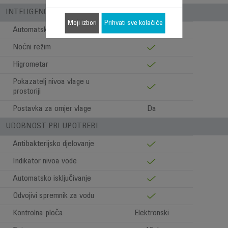
INTELIGENCIJA
Moji izbori
Prihvati sve kolačiće
Automatski način
Noćni režim
Higrometar
Pokazatelj nivoa vlage u
prostoriji
Postavka za omjer vlage
Da
UDOBNOST PRI UPOTREBI
Antibakterijsko djelovanje
Indikator nivoa vode
Automatsko isključivanje
Odvojivi spremnik za vodu
Kontrolna ploča
Elektronski