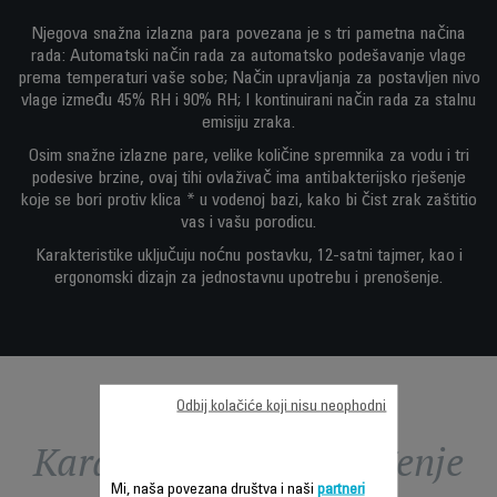
Njegova snažna izlazna para povezana je s tri pametna načina
rada: Automatski način rada za automatsko podešavanje vlage
prema temperaturi vaše sobe; Način upravljanja za postavljen nivo
vlage između 45% RH i 90% RH; I kontinuirani način rada za stalnu
emisiju zraka.
Osim snažne izlazne pare, velike količine spremnika za vodu i tri
podesive brzine, ovaj tihi ovlaživač ima antibakterijsko rješenje
koje se bori protiv klica * u vodenoj bazi, kako bi čist zrak zaštitio
vas i vašu porodicu.
Karakteristike uključuju noćnu postavku, 12-satni tajmer, kao i
ergonomski dizajn za jednostavnu upotrebu i prenošenje.
Odbij kolačiće koji nisu neophodni
Karakteristike - Poređenje
Mi, naša povezana društva i naši
partneri