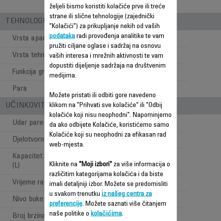
željeli bismo koristiti kolačiće prve ili treće
strane ili slične tehnologije (zajednički
TEHNOLOGIJA
"Kolačići") za prikupljanje nekih od vaših
podataka
radi provođenja analitike te vam
Vrsta aparata
Ovlaživač zraka
pružiti ciljane oglase i sadržaj na osnovu
Vrsta tehnologije
Ultra-Sonični
vaših interesa i mrežnih aktivnosti te vam
dopustiti dijeljenje sadržaja na društvenim
Funkcija grijanja
medijima.
Para
Toplo i hladno
Možete pristati ili odbiti gore navedeno
UČINKOVITOST
klikom na "Prihvati sve kolačiće" ili "Odbij
kolačiće koji nisu neophodni". Napominjemo
Udar pare (ml/h)
380
da ako odbijete Kolačiće, koristićemo samo
Kolačiće koji su neophodni za efikasan rad
Djelotvorno područje
53,6 m2
web-mjesta.
Kapacitet spremnika za vodu
5,9 L
Kliknite na
"Moji izbori"
za više informacija o
(L)
različitim kategorijama kolačića i da biste
Vrijeme rada
i do 30 sati
imali detaljniji izbor. Možete se predomisliti
u svakom trenutku
iz našeg centra za
Nivo buke
i do 40 dB(A)
preferencije
. Možete saznati više čitanjem
naše politike o
kolačićima
.
Broj brzina
3