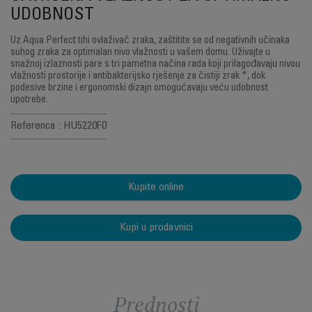
UDOBNOST
Uz Aqua Perfect tihi ovlaživač zraka, zaštitite se od negativnih učinaka
suhog zraka za optimalan nivo vlažnosti u vašem domu. Uživajte u
snažnoj izlaznosti pare s tri pametna načina rada koji prilagođavaju nivou
vlažnosti prostorije i antibakterijsko rješenje za čistiji zrak *, dok
podesive brzine i ergonomski dizajn omogućavaju veću udobnost
upotrebe.
Referenca : HU5220F0
Kupite online
Kupi u prodavnici
Prednosti