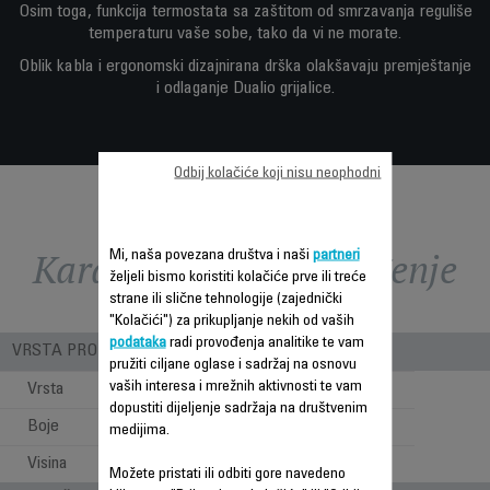
Osim toga, funkcija termostata sa zaštitom od smrzavanja reguliše
temperaturu vaše sobe, tako da vi ne morate.
Oblik kabla i ergonomski dizajnirana drška olakšavaju premještanje
i odlaganje Dualio grijalice.
Odbij kolačiće koji nisu neophodni
Karakteristike - Poređenje
Mi, naša povezana društva i naši
partneri
željeli bismo koristiti kolačiće prve ili treće
strane ili slične tehnologije (zajednički
"Kolačići") za prikupljanje nekih od vaših
podataka
radi provođenja analitike te vam
VRSTA PROIZVODA
pružiti ciljane oglase i sadržaj na osnovu
vaših interesa i mrežnih aktivnosti te vam
Vrsta
Zračeći
dopustiti dijeljenje sadržaja na društvenim
Boje
CRNA
medijima.
Visina
0.44 m
Možete pristati ili odbiti gore navedeno