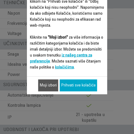
klikom na "Prihvati sve kolačiće" ili "Odbij
TEHNIČKE KARAKTERISTIKE
kolačiće koji nisu neophodni". Napominjemo
Napon
230
da ako odbijete Kolačiće, koristićemo samo
Kolačiće koji su neophodni za efikasan rad
Frekvencija
50 Hz
web-mjesta.
Voltage
230 V
Kliknite na
"Moji izbori"
za više informacija o
različitim kategorijama kolačića i da biste
UČINKOVITOST
imali detaljniji izbor. Možete se predomisliti
Snaga
2000
u svakom trenutku
iz našeg centra za
preferencije
. Možete saznati više čitanjem
Idealna veličina sobe (m2)
25
naše politike o
kolačićima
.
Power
2000 W
SIGURNOST
Moji izbori
Prihvati sve kolačiće
Automatsko isključivanje
Kontrolna lampica
21 - upotreba u
IP
kupatilu
UDOBNOST I LAKOĆA PRI UPOTREBI