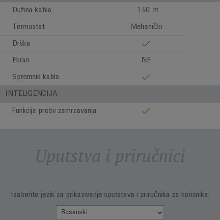
Dužina kabla
1.50 m
Termostat
Mehanički
Drška
Ekran
NE
Spremnik kabla
INTELIGENCIJA
Funkcija protiv zamrzavanja
Uputstva i priručnici
Izaberite jezik za prikazivanje uputstava i priručnika za korisnika: