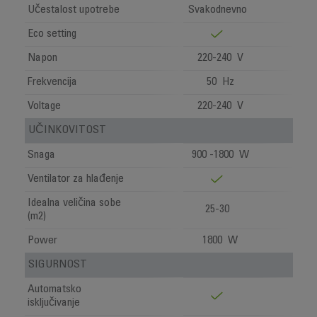
Učestalost upotrebe
Svakodnevno
Eco setting
Napon
220-240 V
Frekvencija
50 Hz
Voltage
220-240 V
UČINKOVITOST
Snaga
900 -1800 W
Ventilator za hlađenje
Idealna veličina sobe
25-30
(m2)
Power
1800 W
SIGURNOST
Automatsko
isključivanje