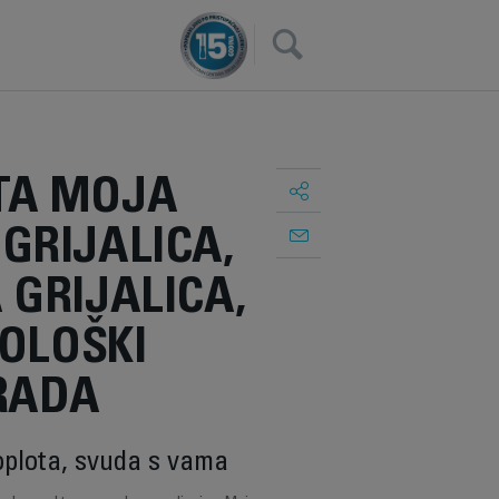
×
TA MOJA
GRIJALICA,
GRIJALICA,
KOLOŠKI
RADA
oplota, svuda s vama