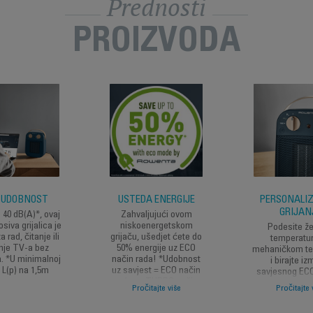
Prednosti
PROIZVODA
 UDOBNOST
UŠTEDA ENERGIJE
PERSONALI
GRIJAN
40 dB(A)*, ovaj
Zahvaljujući ovom
osiva grijalica je
niskoenergetskom
Podesite že
a rad, čitanje ili
grijaču, ušedjet ćete do
temperatu
nje TV-a bez
50% energije uz ECO
mehaničkom te
. *U minimalnoj
način rada! *Udobnost
i birajte i
, L(p) na 1,5m
uz savjest = ECO način
savjesnog EC
rada vs TURBO način
rada (900 W) i
Pročitajte više
Pročitajte 
rada / maksimalna
TURBO način
temperatura
(1800 W