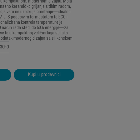
u u kompaktnom, modernom dizajnu. Moja
nažno keramičko grijanje s tihim radom,
t koja vam ne uzrokuje ometanje—idealno
 TV-a. S podesivim termostatom te ECO i
nalizirana kontrola temperature je
O način rada štedi do 50% energije—za
e to u kompaktnoj veličini koja se lako
 dodatak modernog dizajna sa silikonskom
230F0
Kupi u prodavnici