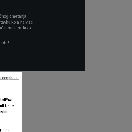
učnog ometanja
avku koja najviše
čin rada za brzo
idete!
su neophodni
li slične
litike te
stiti
ji nisu