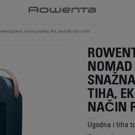
mad grijalica, snažna grijalica, tiha, ekološki način rada
ROWEN
NOMAD 
SNAŽNA 
TIHA, E
NAČIN 
Ugodna i tiha t