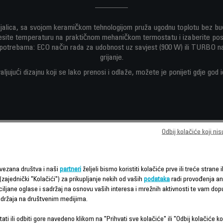
jalica, sa svojom keramičkom tehnologijom pruža ugodnu toplotu bez b
site temperaturu na praktičnom mehaničkom termostatu i izaberite post
potrebama: ECO način rada za udobnost uz savjest (900 W) ili TURBO na
grijanje.
ljujući dizajnu koji se lako prenosi i odlaže, možete je ponijeti gdje god 
Odbij kolačiće koji ni
Karakteristike - Poređenje
vezana društva i naši
partneri
željeli bismo koristiti kolačiće prve ili treće strane i
(zajednički "Kolačići") za prikupljanje nekih od vaših
podataka
radi provođenja ana
ciljane oglase i sadržaj na osnovu vaših interesa i mrežnih aktivnosti te vam dopu
sadržaja na društvenim medijima.
ati ili odbiti gore navedeno klikom na "Prihvati sve kolačiće" ili "Odbij kolačiće ko