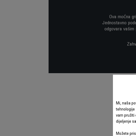
Ova moćna gri
Jednostavno pode
odgovara vašim 
Zahva
Mi, naša po
tehnologije 
vam pružiti 
dijeljenje 
Možete prist