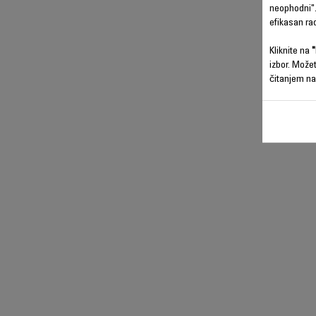
neophodni".
efikasan ra
Kliknite na
"
izbor. Može
čitanjem na