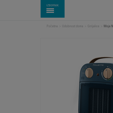
IZBORNIK
Početna
>
Udobnost doma
>
Grrijalice
>
Moja No