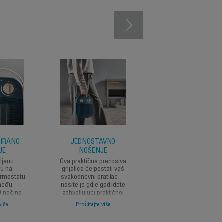
ZIRANO
JEDNOSTAVNO
JEDNOSTAVNO
JE
NOŠENJE
ODLAGANJE
ljenu
Ova praktična prenosiva
Zahvaljujući svojoj
ru na
grijalica će postati vaš
kompaktnoj veličini
rmostatu
svakodnevni pratilac—
Moja Nomad grijalica
zmeđu
nosite je gdje god idete
može bilo gdje
O načina
zahvaljujući praktičnoj
jednostavno odložit
li brzog
dršci za transport od
kad je ne koristite,
više
Pročitajte više
Pročitajte više
a rada
fleksibilnog silikona.
odložite je!
).