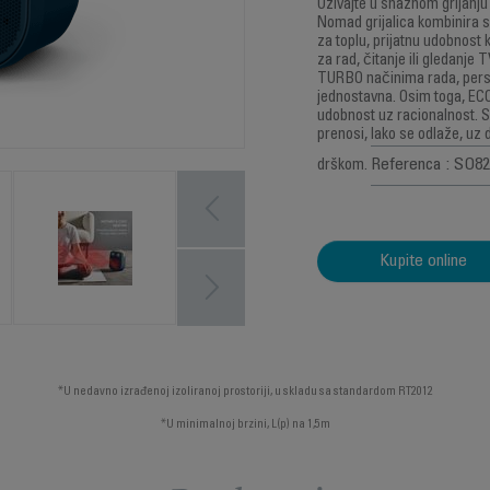
Uživajte u snažnom grijanj
Nomad grijalica kombinira s
za toplu, prijatnu udobnos
za rad, čitanje ili gledanje
TURBO načinima rada, perso
jednostavna. Osim toga, EC
udobnost uz racionalnost. Sv
prenosi, lako se odlaže, uz
Referenca : SO8
drškom.
Kupite online
*U nedavno izrađenoj izoliranoj prostoriji, u skladu sa standardom RT2012
*U minimalnoj brzini, L(p) na 1,5m