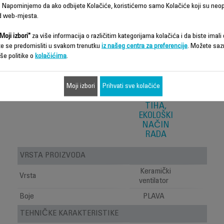
 Napominjemo da ako odbijete Kolačiće, koristićemo samo Kolačiće koji su neo
d web-mjesta.
Moji izbori"
za više informacija o različitim kategorijama kolačića i da biste imali d
te se predomisliti u svakom trenutku
iz našeg centra za preferencije
. Možete saz
še politike o
kolačićima
.
MOJA
NOMAD
GRIJALICA,
Moji izbori
Prihvati sve kolačiće
SNAŽNA
GRIJALICA,
TIHA,
EKOLOŠKI
NAČIN
RADA
VRSTA PROIZVODA
Keramički
Vrsta
ventilator
Boje
PLAVA
TEHNIČKE KARAKTERISTIKE