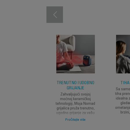
TRENUTNO I UDOBNO
TIHA
GRIJANJE
Sa samo 
tiha pren
Zahvaljujući svojoj
idealna z
moćnoj keramičkoj
gleda
tehnologiji, Moja Nomad
ometanja
grijalica pruža trenutno,
brzini
ugodno grijanje za vašu
udobnost. Idealan grijač
Pročitajte više
prostora za prostorije do
30 m².*