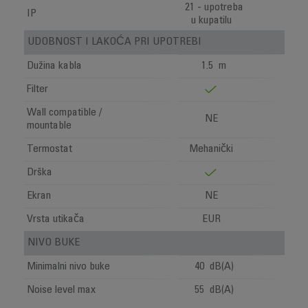
21 - upotreba
IP
u kupatilu
UDOBNOST I LAKOĆA PRI UPOTREBI
Dužina kabla
1.5 m
Filter
Wall compatible /
NE
mountable
Termostat
Mehanički
Drška
Ekran
NE
Vrsta utikača
EUR
NIVO BUKE
Minimalni nivo buke
40 dB(A)
Noise level max
55 dB(A)