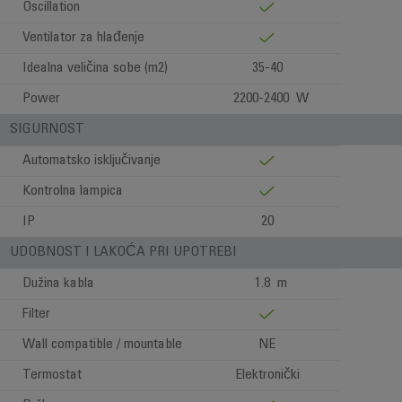
Oscillation
Ventilator za hlađenje
Idealna veličina sobe (m2)
35-40
Power
2200-2400 W
SIGURNOST
Automatsko isključivanje
Kontrolna lampica
IP
20
UDOBNOST I LAKOĆA PRI UPOTREBI
Dužina kabla
1.8 m
Filter
Wall compatible / mountable
NE
Termostat
Elektronički