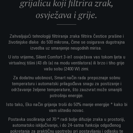
grijalicu koji filtrira zrak,
osvježava i grije.
Zahvaljujući tehnologiji filtriranja zraka filtrira čestice prašine i
životinjske dlake do 500 mikrona, čime se osigurava dugotrajna
izvedba uz smanjenje neugodnih mirisa.
U isto vrijeme, Silent Comfort 3-in1 osvježava vas tokom ljeta u
virtualnoj tišini (43 db (a) na modu ventilatora) ili brzo i tiho grije
vašu sobu (2400 W) zimi.
Za dodatnu udobnost, Smart način rada prepoznaje sobnu
temperaturu i automatski prilagođava snagu za postizanje i
održavanje željene temperature, što zauzvrat može smanjiti
potrošnju energije.
Isto tako, Eko način grijanja troši do 50% manje energije * kako bi
vam uštedio novac.
Postavka osciliranja od 70 ° radi bolje difuzije zraka u prostoriji,
automatsko isključivanje, i do 24-satna funkcija odgođenog
pokretanja za praktičnu upotrebu pri postavljanju i odlasku te