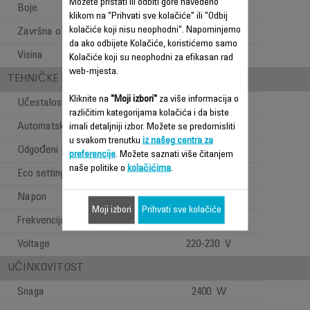
Možete pristati ili odbiti gore navedeno
Boje
White
klikom na "Prihvati sve kolačiće" ili "Odbij
kolačiće koji nisu neophodni". Napominjemo
Završna obrada
Satiny
da ako odbijete Kolačiće, koristićemo samo
Visina
0.81 m
Kolačiće koji su neophodni za efikasan rad
web-mjesta.
TEHNIČKE KARAKTERISTIKE
Kliknite na
"Moji izbori"
za više informacija o
Učestalost upotrebe
Svakodnevno
različitim kategorijama kolačića i da biste
Automatsko isključivanje
imali detaljniji izbor. Možete se predomisliti
u svakom trenutku
iz našeg centra za
Odgođeni početak
preferencije
. Možete saznati više čitanjem
naše politike o
kolačićima
.
Eco setting
Napon
220 V
Moji izbori
Prihvati sve kolačiće
Frekvencija
50 Hz
Voltage
220-230 V
UČINKOVITOST
Snaga
2400 W