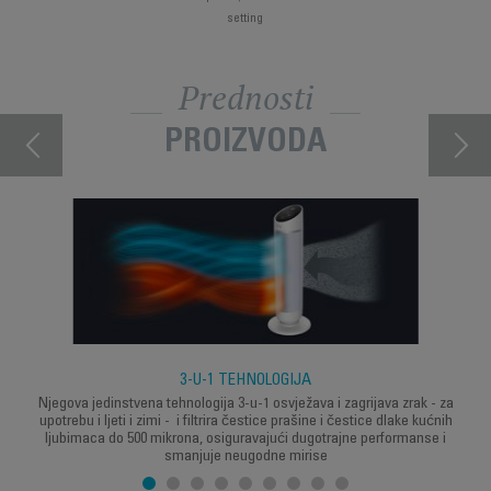
setting
Prednosti
PROIZVODA
3-U-1 TEHNOLOGIJA
Njegova jedinstvena tehnologija 3-u-1 osvježava i zagrijava zrak - za
upotrebu i ljeti i zimi - i filtrira čestice prašine i čestice dlake kućnih
ljubimaca do 500 mikrona, osiguravajući dugotrajne performanse i
smanjuje neugodne mirise