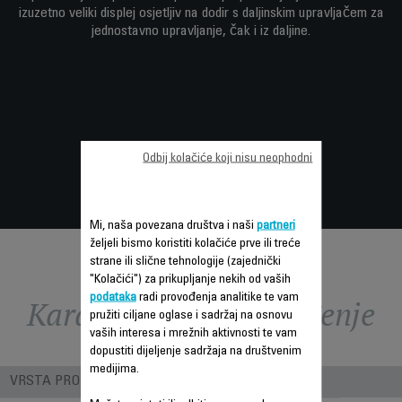
izuzetno veliki displej osjetljiv na dodir s daljinskim upravljačem za
jednostavno upravljanje, čak i iz daljine.
Odbij kolačiće koji nisu neophodni
Mi, naša povezana društva i naši
partneri
željeli bismo koristiti kolačiće prve ili treće
strane ili slične tehnologije (zajednički
"Kolačići") za prikupljanje nekih od vaših
podataka
radi provođenja analitike te vam
Karakteristike - Poređenje
pružiti ciljane oglase i sadržaj na osnovu
vaših interesa i mrežnih aktivnosti te vam
dopustiti dijeljenje sadržaja na društvenim
medijima.
VRSTA PROIZVODA