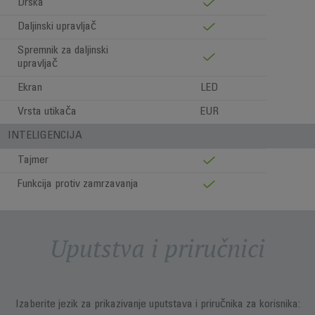
Drška
Daljinski upravljač
Spremnik za daljinski
upravljač
Ekran
LED
Vrsta utikača
EUR
INTELIGENCIJA
Tajmer
Funkcija protiv zamrzavanja
Uputstva i priručnici
Izaberite jezik za prikazivanje uputstava i priručnika za korisnika: