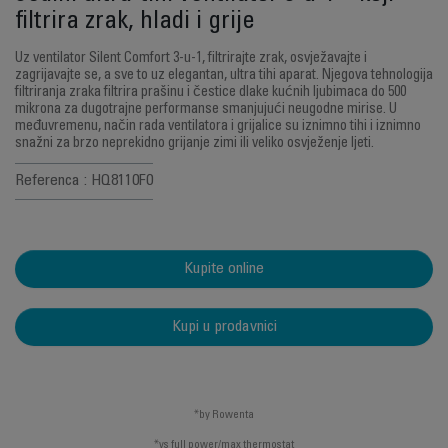
filtrira zrak, hladi i grije
Uz ventilator Silent Comfort 3-u-1, filtrirajte zrak, osvježavajte i
zagrijavajte se, a sve to uz elegantan, ultra tihi aparat. Njegova tehnologija
filtriranja zraka filtrira prašinu i čestice dlake kućnih ljubimaca do 500
mikrona za dugotrajne performanse smanjujući neugodne mirise. U
međuvremenu, način rada ventilatora i grijalice su iznimno tihi i iznimno
snažni za brzo neprekidno grijanje zimi ili veliko osvježenje ljeti.
Referenca : HQ8110F0
Kupite online
Kupi u prodavnici
*by Rowenta
*vs full power/max thermostat