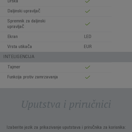
Drška
Daljinski upravljač
Spremnik za daljinski
upravljač
Ekran
LED
Vrsta utikača
EUR
INTELIGENCIJA
Tajmer
Funkcija protiv zamrzavanja
Uputstva i priručnici
Izaberite jezik za prikazivanje uputstava i priručnika za korisnika: