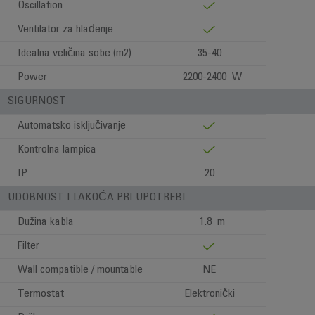
Oscillation
Ventilator za hlađenje
Idealna veličina sobe (m2)
35-40
Power
2200-2400 W
SIGURNOST
Automatsko isključivanje
Kontrolna lampica
IP
20
UDOBNOST I LAKOĆA PRI UPOTREBI
Dužina kabla
1.8 m
Filter
Wall compatible / mountable
NE
Termostat
Elektronički