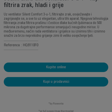
filtrira zrak, hladi i grije
Uz ventilator Silent Comfort 3-u-1, filtrirajte zrak, osvježavajte i
zagrijavajte se, a sve to uz elegantan, ultra tihi aparat. Njegova tehnologija
filtriranja zraka filtrira prašinu i čestice dlake kućnih ljubimaca do 500
mikrona za dugotrajne performanse smanjujući neugodne mirise. U
međuvremenu, način rada ventilatora i grijalice su iznimno tihi i iznimno
snažni za brzo neprekidno grijanje zimi ili veliko osvježenje ljeti.
Referenca : HQ8110F0
Kupite online
Kupi u prodavnici
*by Rowenta
*vs full power/max thermostat