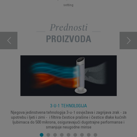
setting
Prednosti
PROIZVODA
3-U-1 TEHNOLOGIJA
Njegova jedinstvena tehnologija 3-u-1 osvježava i zagrijava zrak - za
upotrebu i ljeti i zimi - i filtrira čestice prašine i čestice dlake kućnih
ljubimaca do 500 mikrona, osiguravajući dugotrajne performanse i
smanjuje neugodne mirise