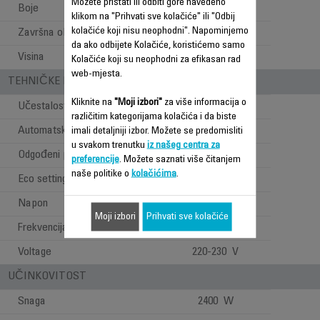
Možete pristati ili odbiti gore navedeno
Boje
White
klikom na "Prihvati sve kolačiće" ili "Odbij
kolačiće koji nisu neophodni". Napominjemo
Završna obrada
Satiny
da ako odbijete Kolačiće, koristićemo samo
Visina
0.81 m
Kolačiće koji su neophodni za efikasan rad
web-mjesta.
TEHNIČKE KARAKTERISTIKE
Kliknite na
"Moji izbori"
za više informacija o
Učestalost upotrebe
Svakodnevno
različitim kategorijama kolačića i da biste
Automatsko isključivanje
imali detaljniji izbor. Možete se predomisliti
u svakom trenutku
iz našeg centra za
Odgođeni početak
preferencije
. Možete saznati više čitanjem
naše politike o
kolačićima
.
Eco setting
Napon
220 V
Moji izbori
Prihvati sve kolačiće
Frekvencija
50 Hz
Voltage
220-230 V
UČINKOVITOST
Snaga
2400 W