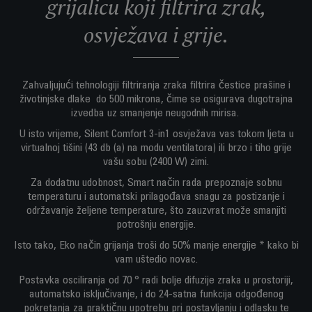
grijalicu koji filtrira zrak,
osvježava i grije.
Zahvaljujući tehnologiji filtriranja zraka filtrira čestice prašine i
životinjske dlake do 500 mikrona, čime se osigurava dugotrajna
izvedba uz smanjenje neugodnih mirisa.
U isto vrijeme, Silent Comfort 3-in1 osvježava vas tokom ljeta u
virtualnoj tišini (43 db (a) na modu ventilatora) ili brzo i tiho grije
vašu sobu (2400 W) zimi.
Za dodatnu udobnost, Smart način rada prepoznaje sobnu
temperaturu i automatski prilagođava snagu za postizanje i
održavanje željene temperature, što zauzvrat može smanjiti
potrošnju energije.
Isto tako, Eko način grijanja troši do 50% manje energije * kako bi
vam uštedio novac.
Postavka osciliranja od 70 ° radi bolje difuzije zraka u prostoriji,
automatsko isključivanje, i do 24-satna funkcija odgođenog
pokretanja za praktičnu upotrebu pri postavljanju i odlasku te