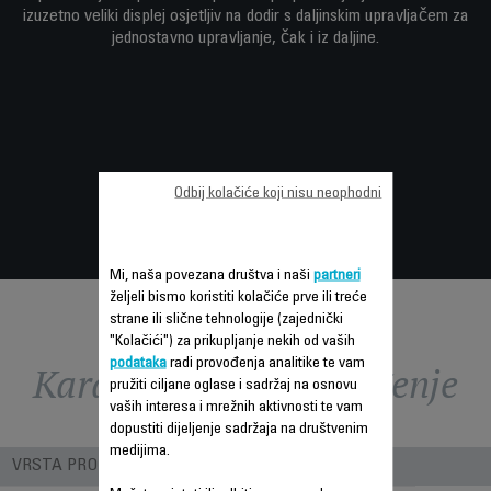
izuzetno veliki displej osjetljiv na dodir s daljinskim upravljačem za
jednostavno upravljanje, čak i iz daljine.
Odbij kolačiće koji nisu neophodni
Mi, naša povezana društva i naši
partneri
željeli bismo koristiti kolačiće prve ili treće
strane ili slične tehnologije (zajednički
"Kolačići") za prikupljanje nekih od vaših
podataka
radi provođenja analitike te vam
Karakteristike - Poređenje
pružiti ciljane oglase i sadržaj na osnovu
vaših interesa i mrežnih aktivnosti te vam
dopustiti dijeljenje sadržaja na društvenim
medijima.
VRSTA PROIZVODA