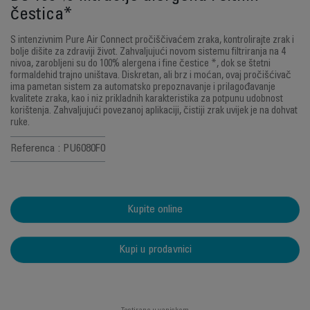
čestica*
S intenzivnim Pure Air Connect pročiščivaćem zraka, kontrolirajte zrak i
bolje dišite za zdraviji život. Zahvaljujući novom sistemu filtriranja na 4
nivoa, zarobljeni su do 100% alergena i fine čestice *, dok se štetni
formaldehid trajno uništava. Diskretan, ali brz i moćan, ovaj pročišćivač
ima pametan sistem za automatsko prepoznavanje i prilagođavanje
kvalitete zraka, kao i niz prikladnih karakteristika za potpunu udobnost
korištenja. Zahvaljujući povezanoj aplikaciji, čistiji zrak uvijek je na dohvat
ruke.
Referenca : PU6080F0
Kupite online
Kupi u prodavnici