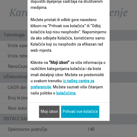
dopustiti dijeljenje sadržaja na društvenim
Karakteristike - Poređenje
medijima.
Možete pristati ili odbiti gore navedeno
klikom na "Prihvati sve kolačiće" ili "Odbij
kolačiće koji nisu neophodni". Napominjemo
Tehnologija
da ako odbijete Kolačiće, koristićemo samo
Kolačiće koji su neophodni za efikasan rad
Vrsta aparata
Čistač zraka
web-mjesta.
Vrsta tehnologije
Filtracija
Kliknite na
"Moji izbori"
za više informacija o
NanoCapur tehnologija
različitim kategorijama kolačića i da biste
imali detaljniji izbor. Možete se predomisliti
Učinkovitost
u svakom trenutku
iz našeg centra za
preferencije
. Možete saznati više čitanjem
CADR dim
360
naše politike o
kolačićima
.
Broj brzina
4
Nivo buke
>17,5 dB(A)
Moji izbori
Prihvati sve kolačiće
OSTALE KARAKTERISTIKE
Djelotvorno područje
140