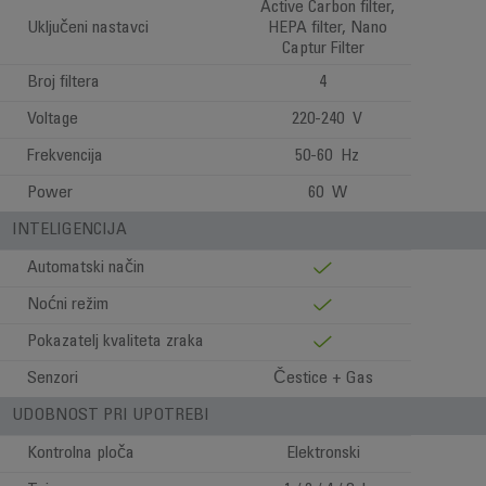
Active Carbon filter,
Uključeni nastavci
HEPA filter, Nano
Captur Filter
Broj filtera
4
Voltage
220-240 V
Frekvencija
50-60 Hz
Power
60 W
INTELIGENCIJA
Automatski način
Noćni režim
Pokazatelj kvaliteta zraka
Senzori
Čestice + Gas
UDOBNOST PRI UPOTREBI
Kontrolna ploča
Elektronski