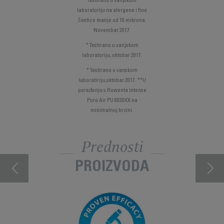
Testirano u vanjskom
laboratoriju na alergene i fine
čestice manje od 10 mikrona.
Novembar 2017.
* Testirano u vanjskom
laboratoriju, oktobar 2017.
* Testirano u vanskom
laboratiriju,oktobar 2017. **U
poređenju s Rowenta Intense
Pure Air PU 6020XX na
minimalnoj brzini.
Prednosti
PROIZVODA