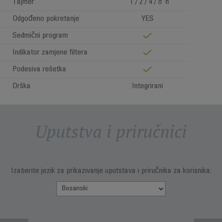
Tajmer
1 / 2 / 4 / 8 h
Odgođeno pokretanje
YES
Sedmični program
Indikator zamjene filtera
Podesiva rešetka
Drška
Integrirani
Uputstva i priručnici
Izaberite jezik za prikazivanje uputstava i priručnika za korisnika: