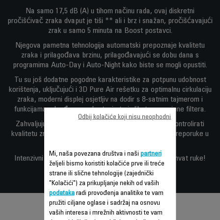
Na samo 17,5 dB (A) u tihom načinu rada, ovaj diskretni
pročišćivač zraka dvaput je tiši ** ali i brz i snažan, pročišćavajući
zrak u samo 5 minuta na Boost postavci.
Njegova pametna tehnologija automatski prepoznaje kvalitetu
zraka i prilagođava brzinu, prilagođavajući se dobu dana s
programima Auto-Day i Auto-Night kako biste se mogli opustiti.
Tu su još dodatne pogodne karakteristike za potpunu udobnost
korištenja, uključujući i 3D Pure Air rešetku za optimalnu cirkulaciju
zraka, moderni displej osjetljiv na dodir s 8-satnim tajmerom i
funkcijama odgođenog pokretanja te indikator promjene filtera.
Odbij kolačiće koji nisu neophodni
Zahvaljujući povezanoj aplikaciji možete nadzirati i kontrolirati
kvalitetu zraka bilo gdje da se nalazite, kao i primati preporuke u
stvarnom vremenu za zdraviji zrak.
Mi, naša povezana društva i naši
partneri
Intenzivni Pure Air Connect: čišći zrak je uvijek na dohvat ruke!
željeli bismo koristiti kolačiće prve ili treće
strane ili slične tehnologije (zajednički
"Kolačići") za prikupljanje nekih od vaših
podataka
radi provođenja analitike te vam
pružiti ciljane oglase i sadržaj na osnovu
vaših interesa i mrežnih aktivnosti te vam