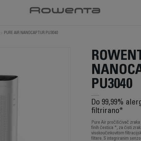
>
PURE AIR NANOCAPTUR PU3040
ROWENT
NANOC
PU3040
Do 99,99% alerg
filtrirano*
Pure Air pročišćivač zraka i
finih čestica *, za čisti zr
visokoučinkovitom filtracijs
filtere. S integriranim sen