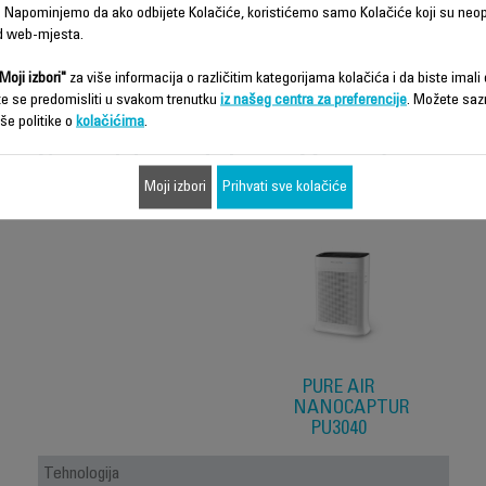
 Napominjemo da ako odbijete Kolačiće, koristićemo samo Kolačiće koji su neo
d web-mjesta.
Moji izbori"
za više informacija o različitim kategorijama kolačića i da biste imali d
te se predomisliti u svakom trenutku
iz našeg centra za preferencije
. Možete saz
še politike o
kolačićima
.
Karakteristike - Poređenje
Moji izbori
Prihvati sve kolačiće
PURE AIR
NANOCAPTUR
PU3040
Tehnologija