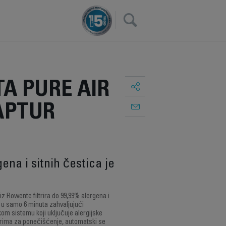
×
A PURE AIR
APTUR
ena i sitnih čestica je
z Rowente filtrira do 99,99% alergena i
ak u samo 6 minuta zahvaljujući
kom sistemu koji uključuje alergijske
zorima za ponečišćenje, automatski se