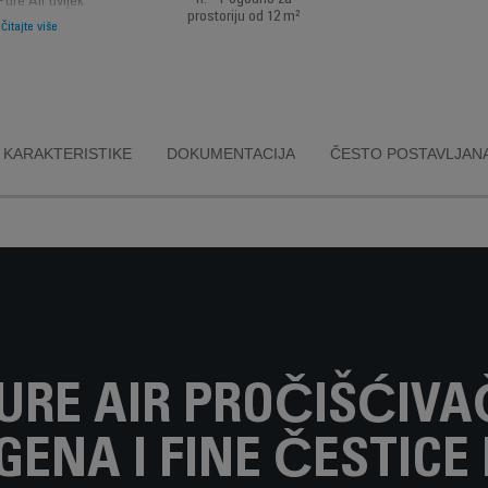
h. * Pogodno za
Pure Air uvijek
prostoriju od 12 m²
a formaldehid,
čitajte više
iji zagađivač u
domovima. * U
u s prethodnim
ptur filtreom
robna marka),
 test, juli 2018
KARAKTERISTIKE
DOKUMENTACIJA
ČESTO POSTAVLJANA
RE AIR PROČIŠĆIVA
GENA I FINE ČESTICE 