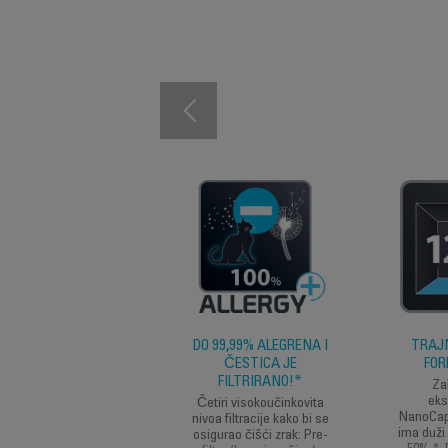
DO 99,99% ALEGRENA I
TRAJ
ČESTICA JE
FOR
FILTRIRANO!*
Za
eks
Četiri visokoučinkovita
NanoCaptu
nivoa filtracije kako bi se
ima duži 
osigurao čišći zrak: Pre-