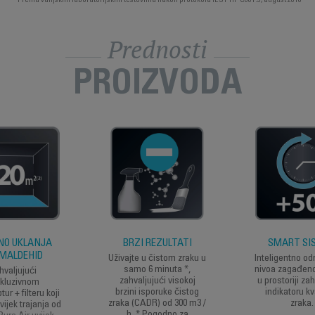
*Prema vanjskim laboratorijskim testovima nakon protokola IEST-RP C001.5, august 2018
Prednosti
PROIZVODA
NO UKLANJA
BRZI REZULTATI
SMART SI
MALDEHID
Uživajte u čistom zraku u
Inteligentno od
samo 6 minuta *,
nivoa zagađeno
hvaljujući
zahvaljujući visokoj
u prostoriji zah
kluzivnom
brzini isporuke čistog
indikatoru kv
r + filteru koji
zraka (CADR) od 300 m3 /
zraka.
vijek trajanja od