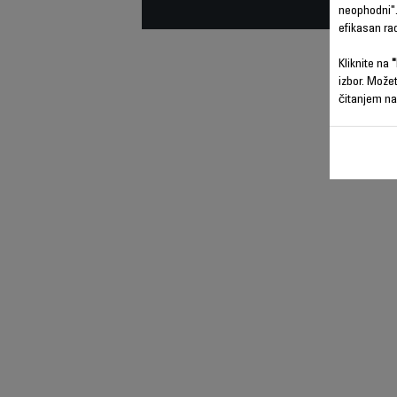
neophodni".
efikasan ra
Kliknite na
"
izbor. Može
čitanjem na