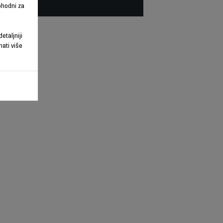
phodni za
etaljniji
nati više