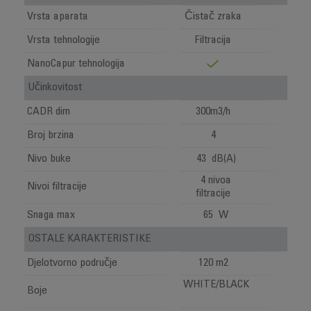
Vrsta aparata
Čistač zraka
Vrsta tehnologije
Filtracija
NanoCapur tehnologija
Učinkovitost
CADR dim
300m3/h
Broj brzina
4
Nivo buke
43 dB(A)
4 nivoa
Nivoi filtracije
filtracije
Snaga max
65 W
OSTALE KARAKTERISTIKE
Djelotvorno područje
120 m2
WHITE/BLACK
Boje