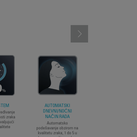
STEM
AUTOMATSKI
PRAKTIČNE
DNEVNI/NOĆNI
POSTAVKE
ređivanje
NAČIN RADA
sti zraka
Potpuna praktičnos
valjujući
zahvaljujući tajmeru
Automatsko
alitete
automatskim
podešavanje obzirom na
isključivanjem i
kvalitetu zraka, 1 do 5 u