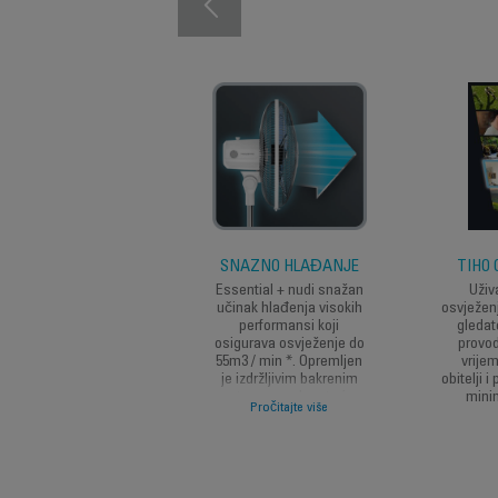
SNAŽNO HLAĐANJE
TIHO 
Essential + nudi snažan
Uživ
učinak hlađenja visokih
osvježen
performansi koji
gledate
osigurava osvježenje do
provod
55m3 / min *. Opremljen
vrije
je izdržljivim bakrenim
obitelji i
motorom za dugotrajne
minim
Pročitajte više
performanse i dodatnu
otpornost na visoke
temperature