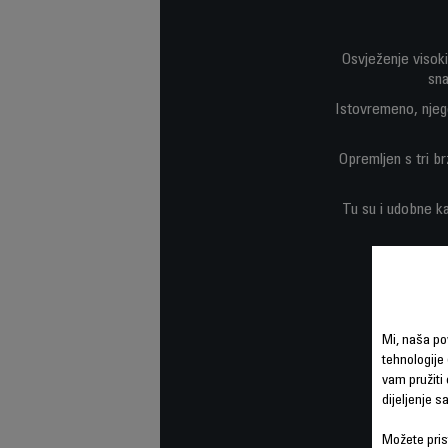
Osvježenje visoki
sna
Istovremeno, njego
Opremljen s tri br
Tu su i udobne kar
Mi, naša po
tehnologije 
vam pružiti 
dijeljenje 
Možete prist