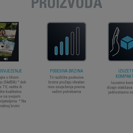
PROIZVODA
OSVJEŽENJE
PODESIVA BRZINA
IZUZET
KOMPAK
ajte u tihom
Tri različite podesive
ju (54dBA) * dok
brzine pružaju idealan
Izuzetno ko
 TV, radite ili
nivo osvježenja prema
dizajn olakšava 
ite kvalitetno
vašim potrebama
jednostavno od
me sa svojom
 prijateljima. * Na
alnoj brzini