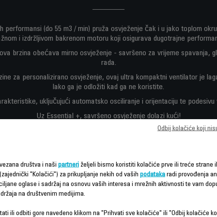
h performansi (do 55 m3 / min) pruža osvježenje čak i u jako toplom okru
žnom i izdržljivom bakrenom motoru koji osigurava dugotrajne performa
va brzina obećava mirno osvježenje - savršeno za vrijeme spavanja, gled
rada.
zine za personalizirano osvježenje, ovaj ultra kompaktni ventilator je la
lako ga je odložiti kad ga ne koristite.
akteristike, uključujući automatsko osciliranje i orijentaciju te podesivu 
Uz Essential +, savršeno osvježenje dolazi kući!
Odbij kolačiće koji ni
vezana društva i naši
partneri
željeli bismo koristiti kolačiće prve ili treće strane i
(zajednički "Kolačići") za prikupljanje nekih od vaših
podataka
radi provođenja ana
ciljane oglase i sadržaj na osnovu vaših interesa i mrežnih aktivnosti te vam dopu
sadržaja na društvenim medijima.
ati ili odbiti gore navedeno klikom na "Prihvati sve kolačiće" ili "Odbij kolačiće ko