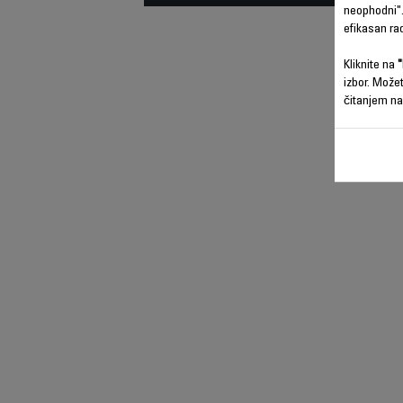
neophodni".
efikasan ra
Kliknite na
"
izbor. Može
čitanjem na