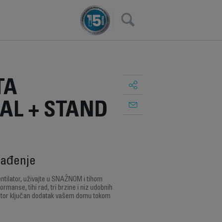
×
TA
AL + STAND
lađenje
ntilator, uživajte u SNAŽNOM i tihom
rmanse, tihi rad, tri brzine i niz udobnih
tilator ključan dodatak vašem domu tokom