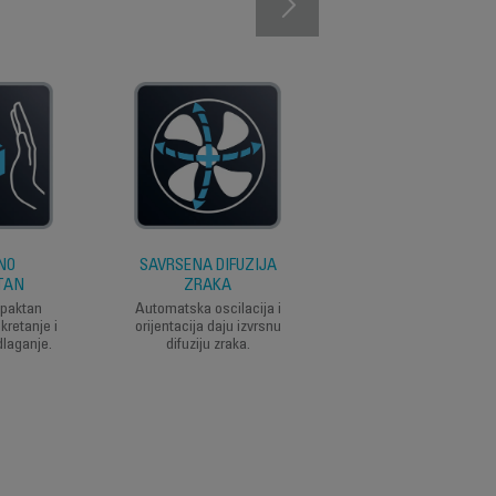
NO
SAVRŠENA DIFUZIJA
PODESIVA VISINA
TAN
ZRAKA
Visina ventilatora je l
podesiva (do 1,3m) k
mpaktan
Automatska oscilacija i
biste bolje zadovoljil
kretanje i
orijentacija daju izvrsnu
vaše potrebe, želite li
laganje.
difuziju zraka.
koristiti u svojoj dnev
sobi ili pored vašeg
kreveta.