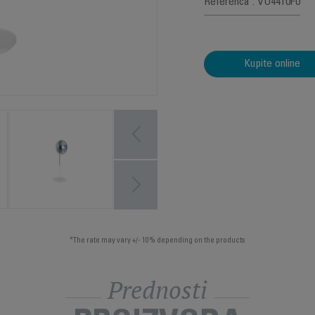
Referenca : VU4410F0
Kupite online
*The rate may vary +/- 10% depending on the products
Prednosti