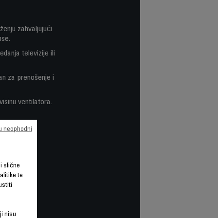
ženju zahvaljujući
nse.
anja televizije ili
gan za prenošenje i
visinu ventilatora.
su neophodni
li slične
litike te
stiti
ji nisu