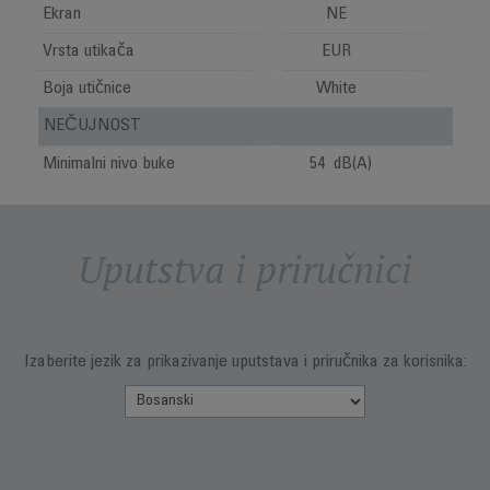
Ekran
NE
Vrsta utikača
EUR
Boja utičnice
White
NEČUJNOST
Minimalni nivo buke
54 dB(A)
Uputstva i priručnici
Izaberite jezik za prikazivanje uputstava i priručnika za korisnika: