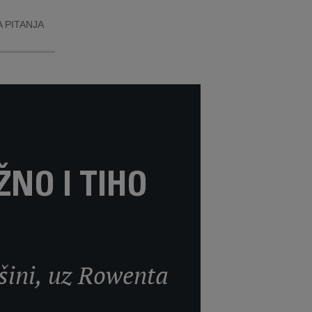
 PITANJA
NO I TIHO
išini, uz Rowenta