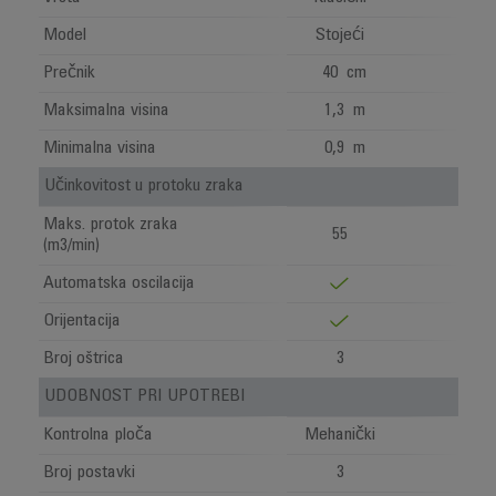
Model
Stojeći
Prečnik
40 cm
Maksimalna visina
1,3 m
Minimalna visina
0,9 m
Učinkovitost u protoku zraka
Maks. protok zraka
55
(m3/min)
Automatska oscilacija
Orijentacija
Broj oštrica
3
UDOBNOST PRI UPOTREBI
Kontrolna ploča
Mehanički
Broj postavki
3