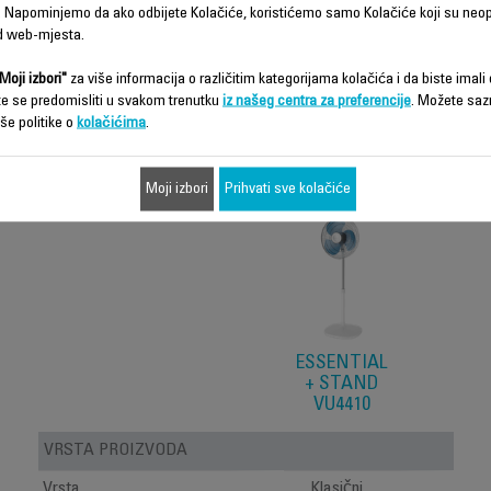
 Napominjemo da ako odbijete Kolačiće, koristićemo samo Kolačiće koji su neo
d web-mjesta.
Moji izbori"
za više informacija o različitim kategorijama kolačića i da biste imali d
te se predomisliti u svakom trenutku
iz našeg centra za preferencije
. Možete saz
Karakteristike - Poređenje
še politike o
kolačićima
.
Moji izbori
Prihvati sve kolačiće
ESSENTIAL
+ STAND
VU4410
VRSTA PROIZVODA
Vrsta
Klasični