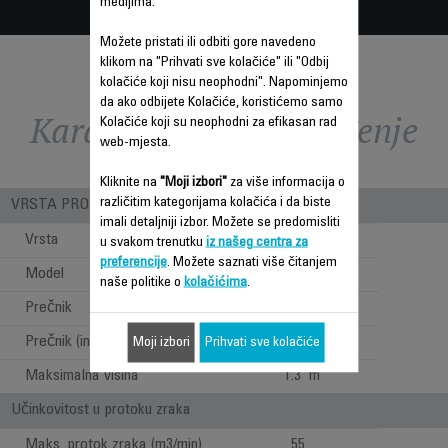
medijima.
Možete pristati ili odbiti gore navedeno
klikom na "Prihvati sve kolačiće" ili "Odbij
kolačiće koji nisu neophodni". Napominjemo
da ako odbijete Kolačiće, koristićemo samo
Karakteristike - Poređenje
Kolačiće koji su neophodni za efikasan rad
web-mjesta.
Kliknite na
"Moji izbori"
za više informacija o
različitim kategorijama kolačića i da biste
VRSTA PROIZVODA
imali detaljniji izbor. Možete se predomisliti
Vrsta
Klasični
u svakom trenutku
iz našeg centra za
preferencije
. Možete saznati više čitanjem
Model
Stojeći
naše politike o
kolačićima
.
Prečnik
40 cm
Prečnik (inči)
16
Moji izbori
Prihvati sve kolačiće
Maksimalna visina
1.3 m
Učinkovitost u protoku zraka
Maks. protok zraka (m3/min)
55