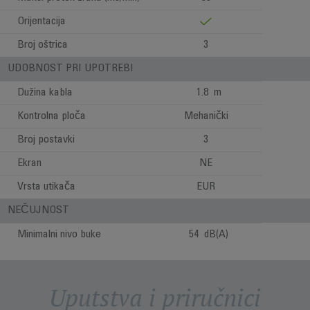
Orijentacija
Broj oštrica
3
UDOBNOST PRI UPOTREBI
Dužina kabla
1.8 m
Kontrolna ploča
Mehanički
Broj postavki
3
Ekran
NE
Vrsta utikača
EUR
NEČUJNOST
Minimalni nivo buke
54 dB(A)
Uputstva i priručnici