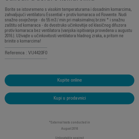
Borite se istovremeno s visokim temperaturama i dosadnim komarcima,
zahvaljujući ventilatoru Essential + protiv komaraca od Rowente. Nudi
snažno osvježenje - do 55 m3 / min pri maksimalnoj brzini * i snažnu
zaštitu od komaraca - do dvostruko učinkovitije od klasičnog difuzora
protiv komaraca bez ventilatora (vanjska ispitivanja provedena u augustu
2016.). Uživajte u učinkovitosti ventilatora hladnog zraka, a pritom ne
brinite o komarcima!
Referenca : VU4420F0
Kupite online
Kupi u prodavnici
*External tests conducted in
August 2016
Unbeatable against