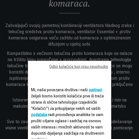
komaraca.
Zahvaljujući svojoj pametnoj kombinaciji ventilatora hladnog zraka i
tekućeg sredstva protiv komaraca, ventilator Essential + protiv
komaraca osigurava veću zaštitu od komaraca s optimiziranom
difuzijom u cijeloj sobi.
Kompatibilno s većinom tekućina protiv komaraca koje se nalaze
na tržištu (nisu isporučene s proizvodom), dugotrajna tehnologija
tekućine trajat će sedmicama, ovisno o upotrebi(bočice se mogu
Odbij kolačiće koji nisu neophodni
koristiti do 60 noći od 8 sati na maksimalnom položaju , interno
ispitivanje provedeno s klasičnim bočicama s tekućinom protiv
komaraca koje su u prodaji trajale i do 45 noći kada su priključene
Mi, naša povezana društva i naši
partneri
na električnu zidnu utičnicu).
željeli bismo koristiti kolačiće prve ili treće
Istovremeno, njegov snažni protok zraka (do 55 m3 / min na
strane ili slične tehnologije (zajednički
maksimalnom položaju *), tri podesive brzine i automatsko
"Kolačići") za prikupljanje nekih od vaših
osciliranje pružaju ugodan osjećaj hlađenja.
podataka
radi provođenja analitike te vam
pružiti ciljane oglase i sadržaj na osnovu
Sve to zaokružuju teleskopska cijev za jednostavno podešavanje
vaših interesa i mrežnih aktivnosti te vam
visine ventilatora i dugi kabal koji olakšava prenošenje i pomicanje.
dopustiti dijeljenje sadržaja na društvenim