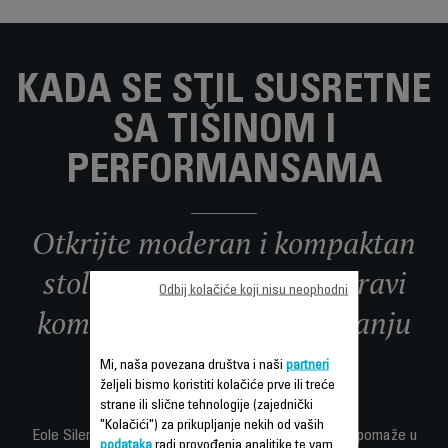
KADA SE STIL SUSRETNE
SA TIŠINOM I
PERFORMANSAMA
Otkrijte moderan i kompaktan
stolni ventilator koji ne pravi
Odbij kolačiće koji nisu neophodni
kompromise kada je u pitanju
tehnologija.
Mi, naša povezana društva i naši
partneri
željeli bismo koristiti kolačiće prve ili treće
strane ili slične tehnologije (zajednički
"Kolačići") za prikupljanje nekih od vaših
Eole Silence Force pruža intenzivno osvježenje koje pomaže u
podataka
radi provođenja analitike te vam