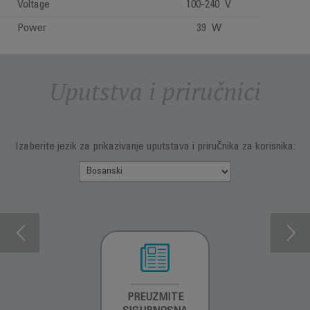
Voltage
100-240 V
Power
39 W
Uputstva i priručnici
Izaberite jezik za prikazivanje uputstava i priručnika za korisnika:
INFORMACIJE O
PREUZMITE
PREUZMI