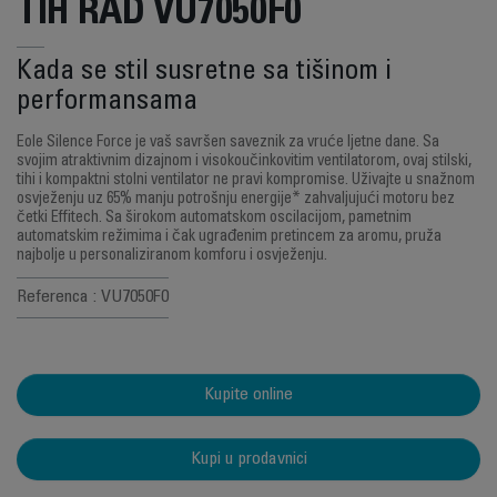
TIH RAD VU7050F0
Kada se stil susretne sa tišinom i
performansama
Eole Silence Force je vaš savršen saveznik za vruće ljetne dane. Sa
svojim atraktivnim dizajnom i visokoučinkovitim ventilatorom, ovaj stilski,
tihi i kompaktni stolni ventilator ne pravi kompromise. Uživajte u snažnom
osvježenju uz 65% manju potrošnju energije* zahvaljujući motoru bez
četki Effitech. Sa širokom automatskom oscilacijom, pametnim
automatskim režimima i čak ugrađenim pretincem za aromu, pruža
najbolje u personaliziranom komforu i osvježenju.
Referenca : VU7050F0
Kupite online
Kupi u prodavnici