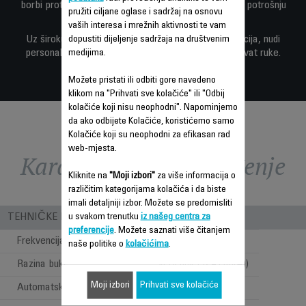
borbi protiv vrućina — uz izuzetnu tišinu i 65% manju potrošnju
pružiti ciljane oglase i sadržaj na osnovu
energije.*
vaših interesa i mrežnih aktivnosti te vam
Uz široku difuziju zraka, više brzina i bogat set funkcija, nudi
dopustiti dijeljenje sadržaja na društvenim
personalizirano osvježenje koje vam je uvijek nadohvat ruke.
medijima.
Možete pristati ili odbiti gore navedeno
klikom na "Prihvati sve kolačiće" ili "Odbij
kolačiće koji nisu neophodni". Napominjemo
da ako odbijete Kolačiće, koristićemo samo
Kolačiće koji su neophodni za efikasan rad
web-mjesta.
Karakteristike - Poređenje
Kliknite na
"Moji izbori"
za više informacija o
različitim kategorijama kolačića i da biste
imali detaljniji izbor. Možete se predomisliti
TEHNIČKE KARAKTERISTIKE
u svakom trenutku
iz našeg centra za
preferencije
. Možete saznati više čitanjem
Frekvencija
50-60 Hz
naše politike o
kolačićima
.
Razina buke
Very quiet (<45 db(A))
Moji izbori
Prihvati sve kolačiće
Automatsko isključivanje