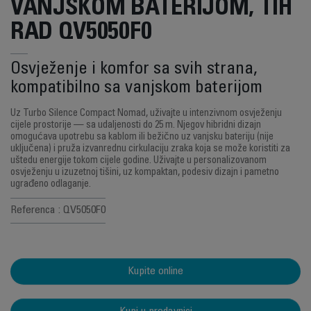
VANJSKOM BATERIJOM, TIH
RAD QV5050F0
Osvježenje i komfor sa svih strana,
kompatibilno sa vanjskom baterijom
Uz Turbo Silence Compact Nomad, uživajte u intenzivnom osvježenju
cijele prostorije — sa udaljenosti do 25 m. Njegov hibridni dizajn
omogućava upotrebu sa kablom ili bežično uz vanjsku bateriju (nije
uključena) i pruža izvanrednu cirkulaciju zraka koja se može koristiti za
uštedu energije tokom cijele godine. Uživajte u personalizovanom
osvježenju u izuzetnoj tišini, uz kompaktan, podesiv dizajn i pametno
ugrađeno odlaganje.
Referenca : QV5050F0
Kupite online