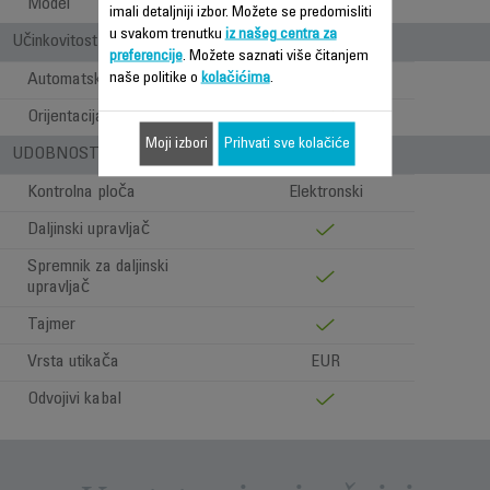
Model
Stojeći
imali detaljniji izbor. Možete se predomisliti
u svakom trenutku
iz našeg centra za
Učinkovitost u protoku zraka
preferencije
. Možete saznati više čitanjem
naše politike o
kolačićima
.
Automatska oscilacija
Orijentacija
Moji izbori
Prihvati sve kolačiće
UDOBNOST PRI UPOTREBI
Kontrolna ploča
Elektronski
Daljinski upravljač
Spremnik za daljinski
upravljač
Tajmer
Vrsta utikača
EUR
Odvojivi kabal