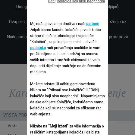
Odbij kolačiće koji nisu neophodni
Omogućava upotrebu sa kablom ili bežično zahvaljujući
kompatibilnosti sa vanjskom baterijom.
Ovaj izuzetno tihi stojeći ventilator pruža snažno osvježenje uz
Mi, naša povezana društva i naši
partneri
uštedu energije zahvaljujući Effitech motoru.
željeli bismo koristiti kolačiće prve ili treće
strane ili slične tehnologije (zajednički
Nudi pametan i kompaktan dizajn, uključujući ugrađeni prostor za
"Kolačići") za prikupljanje nekih od vaših
odlaganje.
podataka
radi provođenja analitike te vam
pružiti ciljane oglase i sadržaj na osnovu
vaših interesa i mrežnih aktivnosti te vam
dopustiti dijeljenje sadržaja na društvenim
medijima.
Možete pristati ili odbiti gore navedeno
Karakteristike - Poređenje
klikom na "Prihvati sve kolačiće" ili "Odbij
kolačiće koji nisu neophodni". Napominjemo
da ako odbijete Kolačiće, koristićemo samo
Kolačiće koji su neophodni za efikasan rad
web-mjesta.
VRSTA PROIZVODA
Vrsta
Klasični
Kliknite na
"Moji izbori"
za više informacija o
različitim kategorijama kolačića i da biste