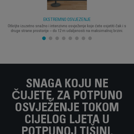
EKSTREMNO OSVJEŽENJE
Otkrijte izuzetno snažno i intenzivno osvježenje koje ćete osjetiti čak i s
druge strane prostorije – do 12 m udaljenosti na maksimalnoj brzini.
SNAGA KOJU NE
ČUJETE, ZA POTPUNO
OSVJEŽENJE TOKOM
CIJELOG LJETA U
POTPUNOJ TIŠINI.