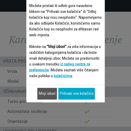
Možete pristati ili odbiti gore navedeno
klikom na "Prihvati sve kolačiće" ili "Odbij
kolačiće koji nisu neophodni". Napominjemo
da ako odbijete Kolačiće, koristićemo samo
Kolačiće koji su neophodni za efikasan rad
Karakteristike - Poređenje
web-mjesta.
Kliknite na
"Moji izbori"
za više informacija o
različitim kategorijama kolačića i da biste
imali detaljniji izbor. Možete se predomisliti
VRSTA PROIZVODA
u svakom trenutku
iz našeg centra za
preferencije
. Možete saznati više čitanjem
Vrsta
Klasični
naše politike o
kolačićima
.
Model
Stojeći
Učinkovitost u protoku zraka
Moji izbori
Prihvati sve kolačiće
Turbo protok zraka
Automatska oscilacija
Orijentacija