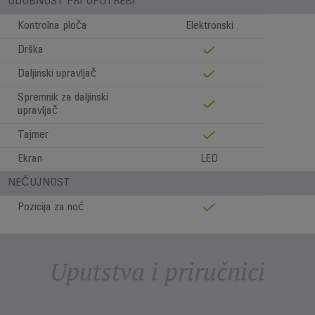
UDOBNOST PRI UPOTREBI
Kontrolna ploča
Elektronski
Drška
Daljinski upravljač
Spremnik za daljinski
upravljač
Tajmer
Ekran
LED
NEČUJNOST
Pozicija za noć
Uputstva i priručnici