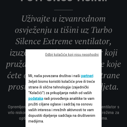
Uživajte u izvanrednom
osvježenju u tišini uz Turbo
Silence Extreme ventilator,
izuzetno moćan ventilator koji
Odbij kolačiće koji nisu neophodni
pruža intenzivno osvježenje koje
ćete osjetiti čak i s druge strane
Mi, naša povezana društva i naši
partneri
željeli bismo koristiti kolačiće prve ili treće
prostorije – tokom cijelog ljeta.
strane ili slične tehnologije (zajednički
"Kolačići") za prikupljanje nekih od vaših
podataka
radi provođenja analitike te vam
pružiti ciljane oglase i sadržaj na osnovu
Opremljen Effitech motorom koji štedi energiju, ovaj ventilator s
vaših interesa i mrežnih aktivnosti te vam
vrlo niskom potrošnjom nudi 10 brzina i 3 automatska režima za
dopustiti dijeljenje sadržaja na društvenim
optimalnu udobnost prilagođenu vašim potrebama.
medijima.