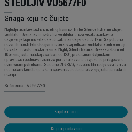
ŠTEDLJIV VU5677F0
Snaga koju ne čujete
Najbolja učinkovitost u izuzetnoj tišini uz Turbo Silence Extreme stojeći
ventilator. Ovaj snažni i izdržljivi ventilator pruža visokoučinkovito
osvježenje koje možete osjetiti čak i na udaljenosti do 12 m. Sa potpuno
novom Effitech tehnologijom motora, ovaj odličan ventilator štedi energiju.
Uživajte u 3 automatska režima: Night, Silent i Natural Breeze, izboru od
10 brzina, automatskoj oscilaciji do 120°, praktičnom daljinskom
upravljaču i podesivoj visini za personalizovano osvježenje prilagođeno
svim vašim potrebama. Sa samo 21 dB(A), izuzetno tihi rad je savršen za
neometano korištenje tokom spavanja, gledanja televizije, čitanja, rada ili
učenja.
Referenca : VU5677F0
Kupite online
Kupi u prodavnici